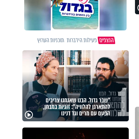
הנצפים
פעילות הידברות
תוכניות הערוץ
1
לזיווגים, שלום בית וישועות: המשדר
העולמי של ט"ו באב