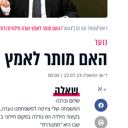
ראשי
שאל את הרב
נוער
האם מותר לאמץ נערה חילונית/דתי
נוער
האם מותר לאמץ נ
ד' אב התשפ"ג
22.07.23 | 00:00
שאלה
א
א
שלום וברכה
פייסבוק
המשפחה שלי צירפה למשפחתנו נערה, א
בקיצור הילדה הזו גודלה במקום חילוני 
הדפסה
שבו היא "מתגוררת"