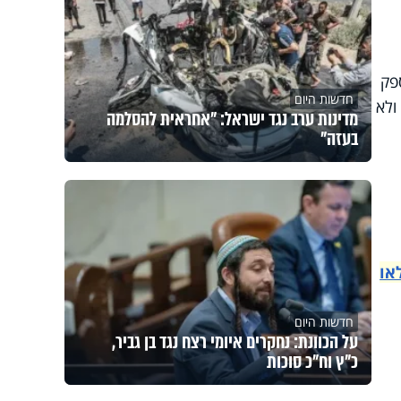
פק
חדשות היום
ולא
מדינות ערב נגד ישראל: "אחראית להסלמה
בעזה"
או
חדשות היום
על הכוונת: נחקרים איומי רצח נגד בן גביר,
כ"ץ וח"כ סוכות