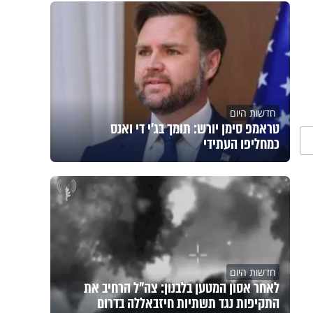
חדשות היום
טראמפ סימן יורש: תומך בג'י די ואנס
כמחליפו העתידי
חדשות היום
לאחר אסון המטען בלבנון: צה"ל הרחיב את
התקיפות נגד תשתיות חיזבאללה בדרום