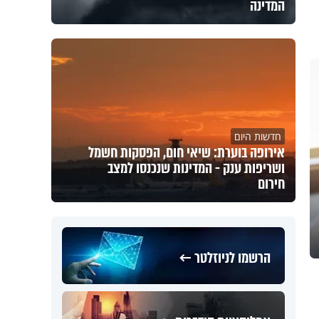
המדינה
חדשות היום
אירופה בוערת: שיאי חום, הפסקות חשמל
ושריפות ענק - המדינות שנכנסו למצב
חירום
הרשמו לניוזלטר ←