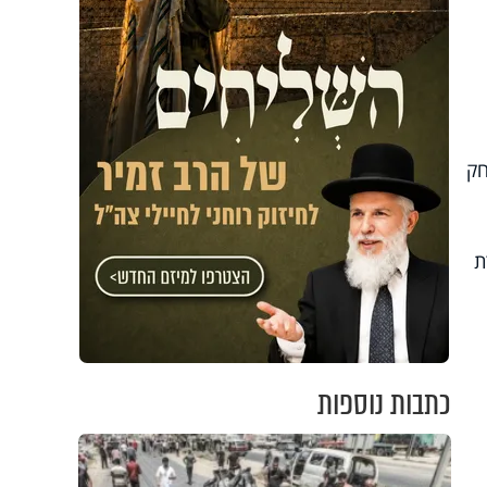
חק
ת
כתבות נוספות