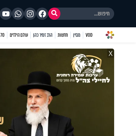
VOD
מגזין
חדשות
הרב זמיר כהן
עולם הילדים
70 שאלות
X