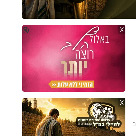
X
🔇
X
ם