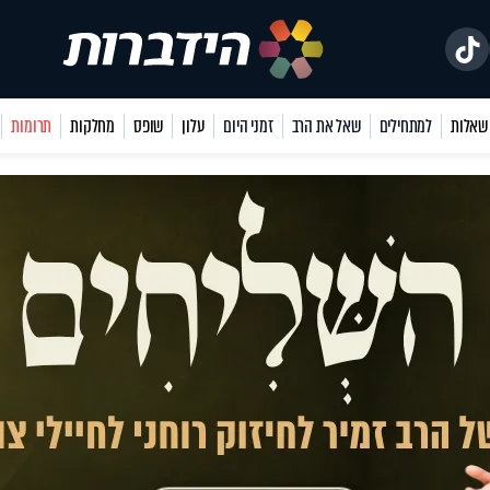
למתחילים
שאל את הרב
זמני היום
עלון
שופס
מחלקות
תרומות