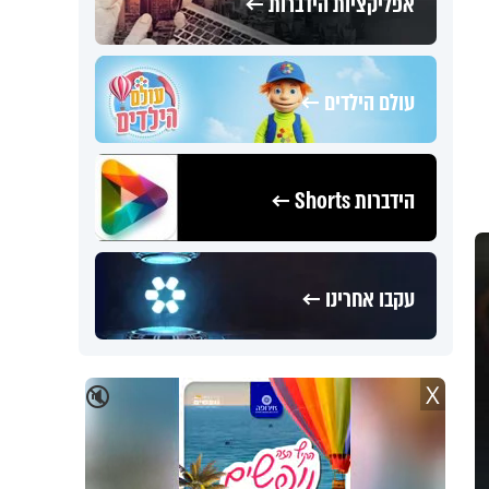
אפליקציות הידברות ←
עולם הילדים ←
הידברות Shorts ←
עקבו אחרינו ←
X
🔇