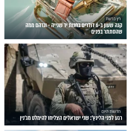
רץ ברשת
קנה שעון ב-6 דולרים בחנות יד שנייה - ונדהם ממה
שהסתתר בפנים
חדשות היום
רגע לפני הלינץ': שני ישראלים הצליחו להימלט מג'נין