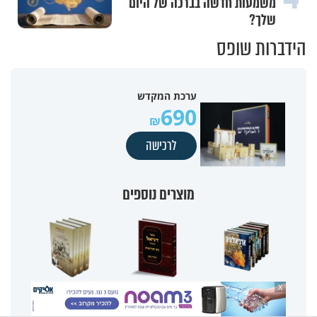
משמעות חדשה בברכה של היום
שלך?
הידברות שופס
ערכת המקדש
690
לרכישה
מוצרים נוספים
X
סט ארכיאולוגיה
ספר דניאל - הרב זמיר
אוצר הסגולות - הרב
תנ"כית - הרב זמיר כהן
כהן
יצחק בצרי