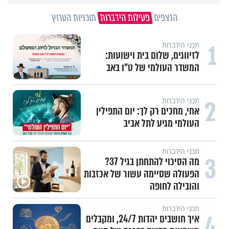
הנצפים
פעילות הידברות
תוכניות הערוץ
1
תכני הידברות
לזיווגים, שלום בית וישועות:
המשדר העולמי של ט"ו באב
2
תכני הידברות
אחי, מחכים רק לך: יום התפילין
העולמי מגיע לתל אביב
תכני הידברות
3
מה הסיכוי להתחתן בגיל 37?
הפעולה שסיימה עשור של אכזבות
והובילה לחופה
תכני הידברות
4
איך חושבים יהדות 24/7, ומקבלים