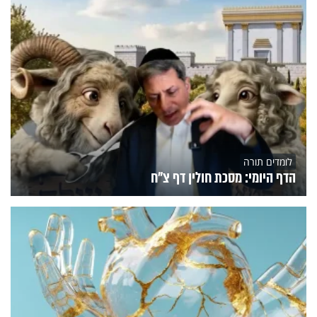
לומדים תורה
הדף היומי: מסכת חולין דף צ"ח