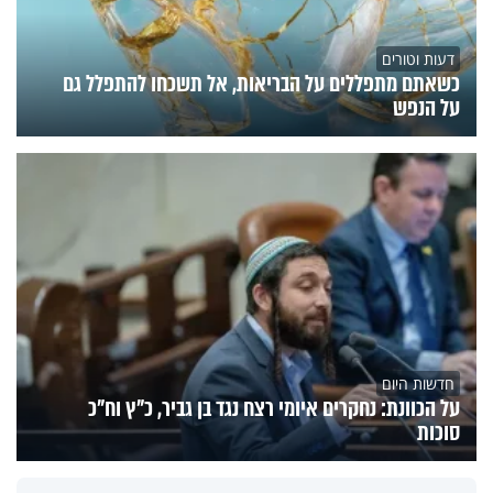
דעות וטורים
כשאתם מתפללים על הבריאות, אל תשכחו להתפלל גם
על הנפש
חדשות היום
על הכוונת: נחקרים איומי רצח נגד בן גביר, כ"ץ וח"כ
סוכות