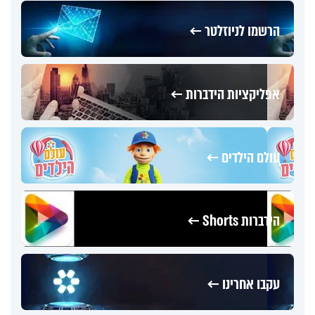
הרשמו לניוזלטר ←
אפליקציות הידברות ←
עולם הילדים ←
הידברות Shorts ←
עקבו אחרינו ←