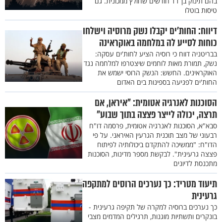
בהם תינוק בן 11 חודשים שחולץ ממכונית. גם
טיסות בוטלו
דיווח: החות'ים יקבלו נשק מרוסיה וישלחו
כוחות לסייע לה במלחמה באוקראינה
בבריטניה דווח כי רוסיה הציע לחות'ים עסקה:
נשק, תמורת מאות לוחמים שיצטרפו למלחמה נגד
האוקראינים. החשש: הנשק הרוסי ישמש את
החות'ים לפגיעה בספינות בים האדום
הסוכנות לאנרגיה אטומית: "איראן, אם
תרצה, יכולה לייצר פצצה בתוך שבוע"
סבא"א, הסוכנות לאנרגיה אטומית, פרסמה דו"ח
רבעוני של מצב תוכנית הגרעין האיראני. על פי
הדו"ח: "ממשיכה להתקדם ביכולותיה לפיתוח
פצצה גרעינית". לבקשת מספר מדינות, הסוכנות
מתכנסת לדיונים
תיעוד מטריד: כך נערכים הרוסים למתקפה
גרעינית
כך נערכים ברוסיה למקרה של תקיפה גרעינית -
בונקרים ותשתיות מוגנות, תרגילים המדמים מצבי