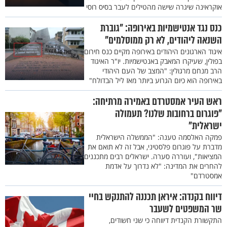
אוקראינה שיגרה שישה מהטילים לעבר בסיס רוסי
כנס נגד אנטישמיות באירופה: "גוברת
השנאה ליהודים, לא רק ממוסלמים"
איגוד הארגונים היהודים באירופה מקיים כנס חירום
בפולין, שעיקרו המאבק באנטישמיות. יו"ר האיגוד
הרב מנחם מרגולין: "המצב של העם היהודי
באירופה הוא כיום הגרוע ביותר מאז ליל הבדולח"
ראש העיר אמסטרדם באמירה מרתיחה:
"פוגרום ברחובות שלנו? תעמולה
ישראלית"
פמקה האלסמה טענה: "הממשלה הישראלית
מדברת על פוגרום פלסטיני, אבל זה לא תואם את
המציאות", ועוררה סערה. ישראלים רבים מתכננים
להחרים את המדינה: "לא נדרוך על אדמת
אמסטרדם"
דיווח בקנדה: איראן תכננה להתנקש בחיי
שר המשפטים לשעבר
התקשורת הקנדית דיווחה כי שני חשודים,