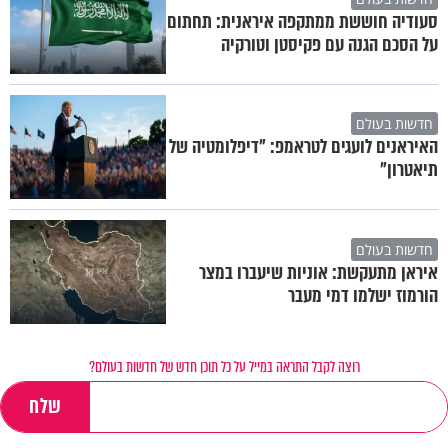
סעודיה חוששת ממתקפה איראנית: תחתום
על הסכם הגנה עם פקיסטן וטורקיה
חדשות בעולם
האיראנים לועגים לטראמפ: "דיפלומטיה של
תיאטרון"
חדשות בעולם
איראן מתעקשת: אוניות שיעברו במצר
הורמוז ישלמו דמי מעבר
רוצה לקבל התראה במייל על כל תוכן חדש של חדשות בעולם?