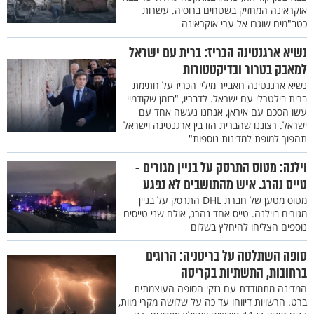
אוקראינה המחזיק בשטחים ברוסיה. עשרות
כטב"מים שוגרו אל ערי אוקראינה
נשיא ארגנטינה הכריז: ברית עם ישראל
למאבק בטרור ובדיקטטורות
נשיא ארגנטינה חאבייר מיליי הכריז על חתימת
ברית בילטרלי עם ישראל. לדבריו, "בזמן שקודמיי
עשו הסכם עם איראן, אנחנו נעשה אחד עם
ישראל. רצוננו שהברית הזו בין ארגנטינה וישראל
תהפוך למופת למדינות נוספות"
וילנה: מטוס התרסק על בניין מגורים -
טייס נהרג. איש מהתושבים לא נפגע
מטוס מטען של חברת DHL התרסק על בניין
מגורים בוילנה. טייס אחד נהרג, אולם שני טייסים
נוספים הצליחו להיחלץ בשלום
סופה השתלטה על בריטניה: הרוגים
ברחובות, התשתיות בקריסה
המדינה מתמודדת עם נזקי הסופה העוצמתית
ברט. הרשויות דיווחו עד כה על שלושה מקרי מוות,