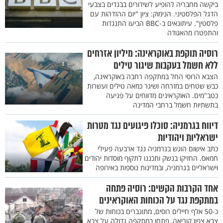
ביקשה מחבריה להופיע לשידורים בבגדים בצבעי
הדגל הפלסטיני. הנימוק: ציון "יום ההזדהות עם
פלסטין". עיתונאים ב-BBC הביעו התנגדות
והתפטרו מהאגודה
רוסיה תוקפת באוקראינה: מיליון אזרחים
ללא חשמל בעקבות שיגור טילים
הצבא הרוסי החל במתקפה רחבה באוקראינה,
כבש שטחים במזרחה ושיגר כמאה טילים ועשרות
כטב"מים. האוקראינים מדווחים על פגיעה
בתשתיות חשמל ברחבי המדינה
דיווח בגרמניה: סוכלו פיגועים נגד מטרות
ישראליות ויהודיות
כתב אישום הוגש בגרמניה נגד ארבעה פעילי
חמאס. החזיקו בנשק ותכננו לתקוף מוסדות יהודים
וישראליים בגרמניה, ובמדינות נוספות באירופה
אחד הקרבות הקשים: רוסיה פתחה
במתקפת נגד על הכוחות האוקראינים
כ-50 אלף חיילים רוסים, מתוגברים בכוחות של
צבא צפון קוריאה, פתחו במתקפה גדולה על צבא