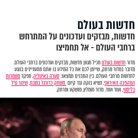
חדשות בעולם
חדשות, מבזקים ועדכונים על המתרחש
ברחבי העולם - אל תחמיצו
מדור
חדשות בעולם
מכיל מגוון חדשות, מבזקים ועדכונים ברחבי העולם.
מדובר במדור מרתק, שייתן לכם את כל המידע בו אתם מתעניינים בנוגע
לחדשות מרחבי העולם. בין התכנים תמצאו:
סערה באיטליה,
מפקד
משמרות
המהפכה האיראני,
נשיא בוקה נגד קיום
משחק כדורגל בשבת,
שיגור טיל
בליסטי,
ועוד ועוד. מדור מומלץ, מושקע ומרתק.