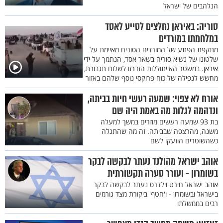
הנלהבים של ישראל
סוריה: באיראן נחלצים לסייע לאסד
במלחמתו במורדים
מתקפת הפתע של המורדים הסורים מאיימת על
שלטונו של נשיא סוריה בשאר אסד, הנתמך על ידי
איראן. במשטר האייתוללות הזדרזו לשלוח תגבורת,
מחשש לנפילה של כוח פרוקסי נוסף שלהם באזור
אורח לא צפוי: שמעה רעשי חיות בביתה,
ונדהמה לגלות מה באמת היה שם
בת 93 שמעה רעשים מוזרים במשך למעלה
משנה, מהרצפה שבביתה. זה מה שהתגלה
כשהשוטרים הוזעקו לשם
אוהב ישראל מהולנד נעתר לבקשה לבקר
בשומרון - ועורר סערה תקשורתית
אוהב ישראל חירט וילדרס נעתר לבקשה לבקר
בישראל ובשומרון - ו'חטף' ביקורת מצד גורמים
רבים בממשלתו