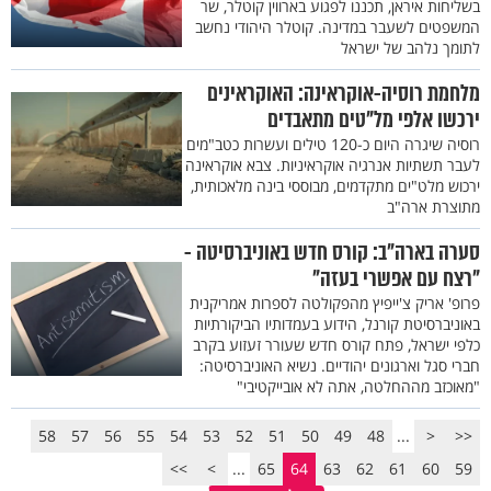
בשליחות איראן, תכננו לפגוע בארווין קוטלר, שר
המשפטים לשעבר במדינה. קוטלר היהודי נחשב
לתומך נלהב של ישראל
מלחמת רוסיה-אוקראינה: האוקראינים
ירכשו אלפי מל"טים מתאבדים
רוסיה שיגרה היום כ-120 טילים ועשרות כטב"מים
לעבר תשתיות אנרגיה אוקראיניות. צבא אוקראינה
ירכוש מלט"ים מתקדמים, מבוססי בינה מלאכותית,
מתוצרת ארה"ב
סערה בארה"ב: קורס חדש באוניברסיטה -
"רצח עם אפשרי בעזה"
פרופ' אריק צ'ייפיץ מהפקולטה לספרות אמריקנית
באוניברסיטת קורנל, הידוע בעמדותיו הביקורתיות
כלפי ישראל, פתח קורס חדש שעורר זעזוע בקרב
חברי סגל וארגונים יהודיים. נשיא האוניברסיטה:
"מאוכזב מההחלטה, אתה לא אובייקטיבי"
58
57
56
55
54
53
52
51
50
49
48
...
<
<<
>>
>
...
65
64
63
62
61
60
59