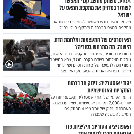
זעזוע: משחק מחשב קנדי מאפשר
לשחזר במדויק את מתקפת חמאס על
ישראל
משחק מחשב חדש מאפשר לשחקנים לדמות את
מתקפת חמאס הרצחנית ולתקוף חיילי צה"ל
האינטרסים של המעצמות ומלחמת הדת
הישנה: מה מתרחש בסוריה?
המורדים הסורים, שפתחו במתקפה נגד צבא אסד,
נוחלים הצלחות בשדה הקרב. מנגד, צבא המשטר
הסורי זוכה לתמיכה של כוחות רוסיים ושל לוחמי
מיליציות פרו-איראניות שהגיעו מעיראק. צפו
יהודי אוסטרליה: זינוק חד בכמות
התקריות האנטישמיות
הוועד הפועל של יהודי אוסטרליה (ECAJ) דיווח על
יותר מ-2,000 תקריות אנטישמיות שאירעו בשנה
האחרונה. זינוק של יותר מפי 4 מהתקופה
המקבילה בשנה שעברה
האופוזיציה הסורית: מיליציות פרו
איראניות חברו לכוחות אסד