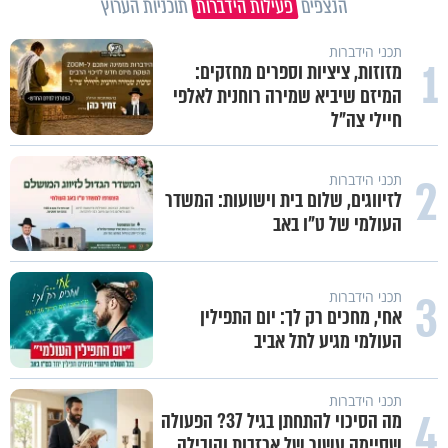
הנצפים
פעילות הידברות
תוכניות הערוץ
תכני הידברות
1
מזוזות, ציציות וספרים מחזקים:
המיזם שיביא שמירה רוחנית לאלפי
חיילי צה"ל
2
תכני הידברות
לזיווגים, שלום בית וישועות: המשדר
העולמי של ט"ו באב
3
תכני הידברות
אחי, מחכים רק לך: יום התפילין
העולמי מגיע לתל אביב
תכני הידברות
4
מה הסיכוי להתחתן בגיל 37? הפעולה
שסיימה עשור של אכזבות והובילה