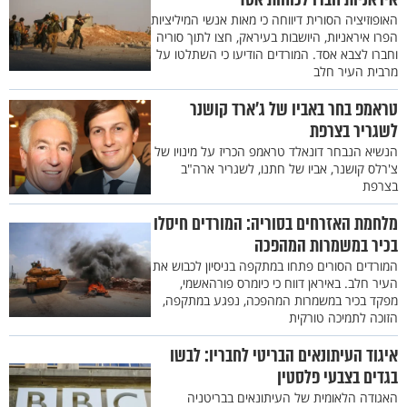
האופוזיציה הסורית דיווחה כי מאות אנשי המיליציות
הפרו איראניות, היושבות בעיראק, חצו לתוך סוריה
וחברו לצבא אסד. המורדים הודיעו כי השתלטו על
מרבית העיר חלב
טראמפ בחר באביו של ג'ארד קושנר
לשגריר בצרפת
הנשיא הנבחר דונאלד טראמפ הכריז על מינויו של
צ'רלס קושנר, אביו של חתנו, לשגריר ארה"ב
בצרפת
מלחמת האזרחים בסוריה: המורדים חיסלו
בכיר במשמרות המהפכה
המורדים הסורים פתחו במתקפה בניסיון לכבוש את
העיר חלב. באיראן דווח כי כיומרס פורהאשמי,
מפקד בכיר במשמרות המהפכה, נפגע במתקפה,
הזוכה לתמיכה טורקית
איגוד העיתונאים הבריטי לחבריו: לבשו
בגדים בצבעי פלסטין
האגודה הלאומית של העיתונאים בבריטניה