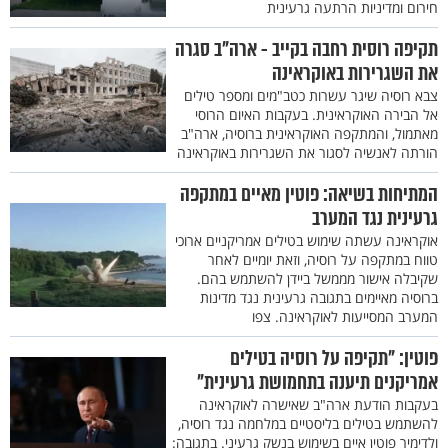
חירום ומדיניות הרתעה גרעינית
תקיפה רוסית רחבה בקייב - ארה"ב סגרה
את השגרירות באוקראינה
צבא רוסיה שיגר עשרות כטב"מים ומספר טילים
אל הבירה האוקראינית. בעקבות האיום הרוסי
מאתמול, והמתקפה האוקראינית ברוסיה, ארה"ב
הורתה לאנשיה לסגור את השגרירות באוקראינה
המתיחות בשיאה: פוטין מאיים במתקפה
גרעינית נגד המערב
אוקראינה עשתה שימוש בטילים אמריקניים ארוכי
טווח במתקפה על רוסיה, וזאת יומיים לאחר
שקיבלה אישור מממשל ביידן להשתמש בהם.
ברוסיה מאיימים בתגובה גרעינית נגד מדינות
המערב המסייעות לאוקראינה. צפו
פוטין: "תקיפה על רוסיה בטילים
אמריקנים תיענה בתחמושת גרעינית"
בעקבות הודעת ארה"ב שאישרה לאוקראינה
להשתמש בטילים בליסטיים במלחמה נגד רוסיה,
ולדימיר פוטין איים בשימוש בנשק גרעיני. בתגובה: