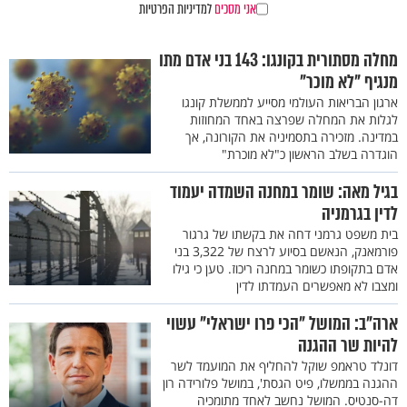
אני מסכים
למדיניות הפרטיות
מחלה מסתורית בקונגו: 143 בני אדם מתו
מנגיף "לא מוכר"
ארגון הבריאות העולמי מסייע לממשלת קונגו
לגלות את המחלה שפרצה באחד המחוזות
במדינה. מזכירה בתסמיניה את הקורונה, אך
הוגדרה בשלב הראשון כ"לא מוכרת"
בגיל מאה: שומר במחנה השמדה יעמוד
לדין בגרמניה
בית משפט גרמני דחה את בקשתו של גרגור
פורמאנק, הנאשם בסיוע לרצח של 3,322 בני
אדם בתקופתו כשומר במחנה ריכוז. טען כי גילו
ומצבו לא מאפשרים העמדתו לדין
ארה"ב: המושל "הכי פרו ישראלי" עשוי
להיות שר ההגנה
דונלד טראמפ שוקל להחליף את המועמד לשר
ההגנה בממשלו, פיט הגסת', במושל פלורידה רון
דה-סנטיס. המושל נחשב לאחד מתומכיה