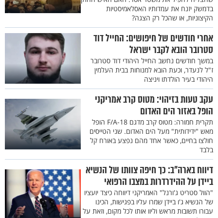
בדמשק יזנח את עמדותיו האסלאמיסטיות
הקיצוניות, או שהכל רק הצגה?
אחרי חודשים של חיפושים: החייל דוד
סטרובר הובא לקבר ישראל
במשך חודשים נחשב החייל היהודי דוד סטרובר
ז"ל לנעדר, וכעת הובא למנוחות בבית העלמין
היהודי בעיר הולדתו ויניצה
עקב טעות בזיהוי: מטוס קרב אמריקני
הופל באזור הים האדום
תקרית חמורה: מטוס קרב מדגם F/A-18 הופל
מאש "ידידותית" מעל הים האדום. שני הטייסים
חולצו בחיים, כאשר אחד מהם נפצע באורח קל
בלבד
דיווח בארה"ב: כך חיפה צוותו של הנשיא
ביידן על ההידרדרות במצבו הרפואי
"הוול סטריט ג'ורנל" האמריקני דיווחה כיצד יועציו
של הנשיא ג'ו ביידן שמרו עליו בפגישות, הכינו
עבורו תשובות מראש וליוו אותו לכל מקום, וזאת על