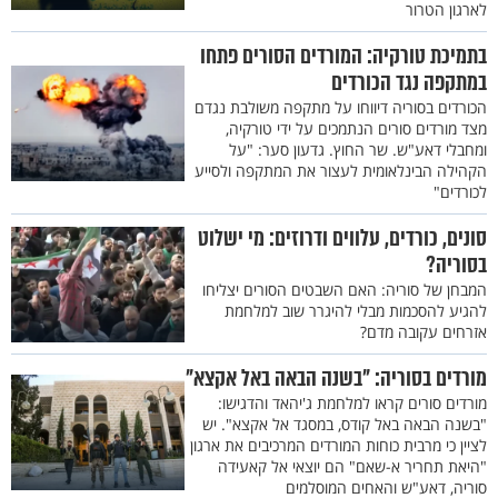
לארגון הטרור
בתמיכת טורקיה: המורדים הסורים פתחו
במתקפה נגד הכורדים
הכורדים בסוריה דיווחו על מתקפה משולבת נגדם
מצד מורדים סורים הנתמכים על ידי טורקיה,
ומחבלי דאע"ש. שר החוץ. גדעון סער: "על
הקהילה הבינלאומית לעצור את המתקפה ולסייע
לכורדים"
סונים, כורדים, עלווים ודרוזים: מי ישלוט
בסוריה?
המבחן של סוריה: האם השבטים הסורים יצליחו
להגיע להסכמות מבלי להיגרר שוב למלחמת
אזרחים עקובה מדם?
מורדים בסוריה: "בשנה הבאה באל אקצא"
מורדים סורים קראו למלחמת ג'יהאד והדגישו:
"בשנה הבאה באל קודס, במסגד אל אקצא". יש
לציין כי מרבית כוחות המורדים המרכיבים את ארגון
"היאת תחריר א-שאם" הם יוצאי אל קאעידה
סוריה, דאע"ש והאחים המוסלמים