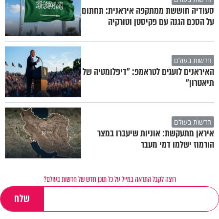
סעודיה חוששת ממתקפה איראנית: תחתום
על הסכם הגנה עם פקיסטן וטורקיה
חדשות בעולם
האיראנים לועגים לטראמפ: "דיפלומטיה של
תיאטרון"
חדשות בעולם
איראן מתעקשת: אוניות שיעברו במצר
הורמוז ישלמו דמי מעבר
רוצה לקבל התראה במייל על כל תוכן חדש של חדשות בעולם?