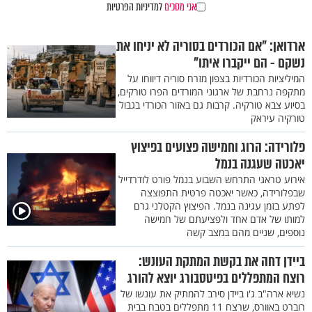
אני מסכים
למדיניות הפרטיות
ארדואן: "אם הכורדים בסוריה לא יניחו את
נשקם - הם ייקברו איתו"
המיליציות הכורדיות בצפון מזרח סוריה דיווחו על
מתקפה נרחבת של ארגוני המורדים הפרו טורקים,
בסיוע צבא טורקיה. קרבות גם באזור הכורדי בגבול
טורקיה עיראק
פלורידה: הרוג וחמישה פצועים בפיצוץ
יאכטה שעגנה בנמל
אירוע טראגי התרחש השבוע בנמל פורט לודרדייל
שבפלורידה, כאשר יאכטה פרטית התפוצצה
לפתע בזמן עגינה בנמל. הפיצוץ הקטלני גרם
למותו של אדם אחד ולפציעתם של חמישה
נוספים, שניים מהם במצב קשה
ביידן דחה את בקשת המתקת העונש:
רוצח המתפללים בפיטסבורג יוצא להורג
נשיא ארה"ב ג'ו ביידן סירב להמתיק את עונשו של
רוברט באוורס, שרצח 11 מתפללים בטבח בבית