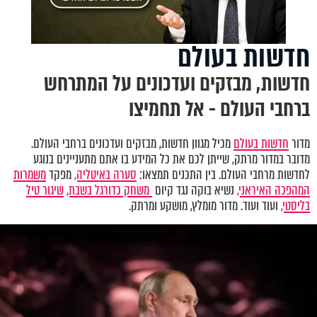
חדשות בעולם
חדשות, מבזקים ועדכונים על המתרחש
ברחבי העולם - אל תחמיצו
מדור
חדשות בעולם
מכיל מגוון חדשות, מבזקים ועדכונים ברחבי העולם.
מדובר במדור מרתק, שייתן לכם את כל המידע בו אתם מתעניינים בנוגע
לחדשות מרחבי העולם. בין התכנים תמצאו:
סערה באיטליה,
מפקד
משמרות
המהפכה האיראני,
נשיא בוקה נגד קיום
משחק כדורגל בשבת,
שיגור טיל
בליסטי,
ועוד ועוד. מדור מומלץ, מושקע ומרתק.