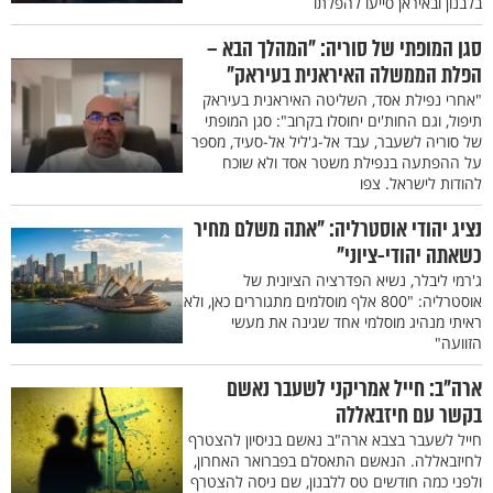
בלבנון ובאיראן סייעו להפלתו
סגן המופתי של סוריה: "המהלך הבא –
הפלת הממשלה האיראנית בעיראק"
"אחרי נפילת אסד, השליטה האיראנית בעיראק
תיפול, וגם החות'ים יחוסלו בקרוב": סגן המופתי
של סוריה לשעבר, עבד אל-ג'ליל אל-סעיד, מספר
על ההפתעה בנפילת משטר אסד ולא שוכח
להודות לישראל. צפו
נציג יהודי אוסטרליה: "אתה משלם מחיר
כשאתה יהודי-ציוני"
ג'רמי ליבלר, נשיא הפדרציה הציונית של
אוסטרליה: "800 אלף מוסלמים מתגוררים כאן, ולא
ראיתי מנהיג מוסלמי אחד שגינה את מעשי
הזוועה"
ארה"ב: חייל אמריקני לשעבר נאשם
בקשר עם חיזבאללה
חייל לשעבר בצבא ארה"ב נאשם בניסיון להצטרף
לחיזבאללה. הנאשם התאסלם בפברואר האחרון,
ולפני כמה חודשים טס ללבנון, שם ניסה להצטרף