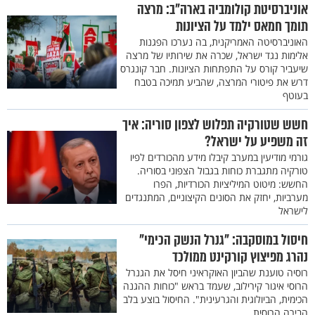
אוניברסיטת קולומביה בארה"ב: מרצה
תומך חמאס ילמד על הציונות
האוניברסיטה האמריקנית, בה נערכו הפגנות
אלימות נגד ישראל, שכרה את שירותיו של מרצה
שיעביר קורס על התפתחות הציונות. חבר קונגרס
דרש את פיטורי המרצה, שהביע תמיכה בטבח
בעוטף
חשש שטורקיה תפלוש לצפון סוריה: איך
זה משפיע על ישראל?
גורמי מודיעין במערב קיבלו מידע מהכורדים לפיו
טורקיה מתגברת כוחות בגבול הצפוני בסוריה.
החשש: מיטוט המיליציות הכורדיות, הפרו
מערביות, יחזק את הסונים הקיצוניים, המתנגדים
לישראל
חיסול במוסקבה: "גנרל הנשק הכימי"
נהרג מפיצוץ קורקינט ממולכד
רוסיה טוענת שהביון האוקראיני חיסל את הגנרל
הרוסי איגור קירילוב, שעמד בראש "כוחות ההגנה
הכימית, הביולוגית והגרעינית". החיסול בוצע בלב
הבירה הרוסית