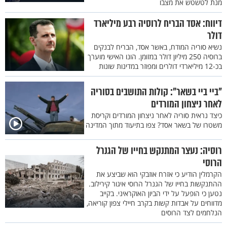
מנת לטשטש את מצבו
דיווח: אסד הבריח לרוסיה רבע מיליארד
דולר
נשיא סוריה המודח, באשר אסד, הבריח לבנקים
ברוסיה 250 מיליון דולר במזומן. הונו האישי מוערך
בכ-12 מיליארדי דולרים ומפוזר במדינות שונות
"ביי ביי בשאר": קולות התושבים בסוריה
לאחר ניצחון המורדים
כיצד נראית סוריה לאחר ניצחון המורדים וקריסת
משטרו של בשאר אסד? צפו בתיעוד מתוך המדינה
רוסיה: נעצר המתנקש בחייו של הגנרל
הרוסי
הקרמלין הודיע כי אזרח אוזבקי הוא שביצע את
ההתנקשות בחייו של הגנרל הרוסי איגור קירילוב.
נטען כי הופעל על ידי הביון האוקראיני. בקייב
מדווחים על אבדות קשות בקרב חיילי צפון קוריאה,
הנלחמים לצד הרוסים