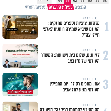
>>
>
...
64
63
62
61
60
59
58
הנצפים
פעילות הידברות
תוכניות הערוץ
תכני הידברות
1
מזוזות, ציציות וספרים מחזקים:
המיזם שיביא שמירה רוחנית לאלפי
חיילי צה"ל
2
תכני הידברות
לזיווגים, שלום בית וישועות: המשדר
העולמי של ט"ו באב
3
תכני הידברות
אחי, מחכים רק לך: יום התפילין
העולמי מגיע לתל אביב
תכני הידברות
מה הסיכוי להתחתן בגיל 37? הפעולה