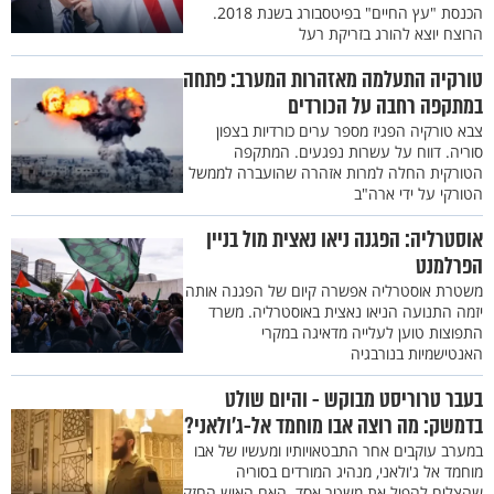
הכנסת "עץ החיים" בפיטסבורג בשנת 2018.
הרוצח יוצא להורג בזריקת רעל
טורקיה התעלמה מאזהרות המערב: פתחה
במתקפה רחבה על הכורדים
צבא טורקיה הפגיז מספר ערים כורדיות בצפון
סוריה. דווח על עשרות נפגעים. המתקפה
הטורקית החלה למרות אזהרה שהועברה לממשל
הטורקי על ידי ארה"ב
אוסטרליה: הפגנה ניאו נאצית מול בניין
הפרלמנט
משטרת אוסטרליה אפשרה קיום של הפגנה אותה
יזמה התנועה הניאו נאצית באוסטרליה. משרד
התפוצות טוען לעלייה מדאיגה במקרי
האנטישמיות בנורבגיה
בעבר טרוריסט מבוקש - והיום שולט
בדמשק: מה רוצה אבו מוחמד אל-ג'ולאני?
במערב עוקבים אחר התבטאויותיו ומעשיו של אבו
מוחמד אל ג'ולאני, מנהיג המורדים בסוריה
שהצליח להפיל את משטר אסד. האם האיש החזק