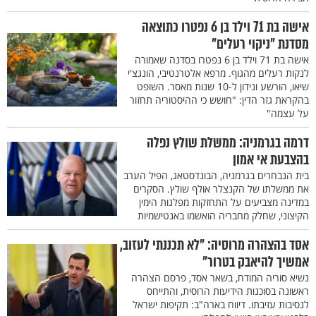
אישה בת 71 וילד בן 6 נפטרו כתוצאה
מסדנת "ניקוי רעלים"
אישה בת 71 וילד בן 6 נפטרו בסדנה שאמורה
לנקות רעלים מהגוף. מרפא אלטרנטיבי, הונגצ'י
שיאו, הורשע ונידון ל-10 שנות מאסר. השופט
בהקראת גזר הדין: "חושש כי ההיסטוריה תחזור
על עצמה"
דרמה בגרמניה: ממשלת שולץ נפלה
בהצבעת אי אמון
בית הנבחרים בגרמניה, הבונדסטאג, הפיל הערב
את ממשלתו של הקנצלר אולף שולץ. הסקרים
במדינה מצביעים על התחזקות מפלגות הימין
הקיצוני, שחלק מחבריה הואשמו באנטישמיות
אסד בהצהרה מרוסיה: "לא תכננתי לעזוב,
אמשיך להיאבק בטרור"
נשיא סוריה המודח, בשאר אסד, פרסם הצהרה
ראשונה בסוכנות הידיעות הרוסית, והתייחס
לנסיבות עזיבתו. דיווח בארה"ב: תקיפות ישראל