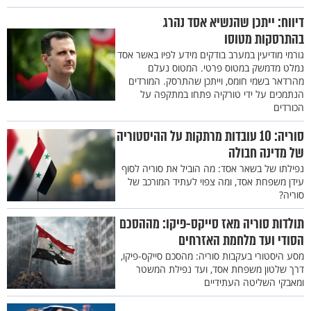
דיווח: ייתכן שהנשיא אסד נהרג
בהתרסקות מטוסו
גורמי מודיעין במערב בודקים מידע לפיו באשר אסד
נמלט מדמשק במטוס פרטי. המטוס נעלם
מהרדאר בשמי חומס, וייתכן שהתרסק. המורדים
הנתמכים על ידי טורקיה פתחו במתקפה על
הכורדים
סוריה: 10 עובדות מרתקות על ההיסטוריה
של מדינה חבולה
נפילתו של בשאר אסד: מה הוביל את סוריה לסוף
עידן משפחת אסד, ומה צפוי לעתיד המורכב של
סוריה?
תולדות סוריה מאז סייקס-פיקו: מההסכם
הסודי ועד מלחמת האזרחים
מסע היסטורי בעקבות סוריה: מהסכם סייקס-פיקו,
דרך שלטון משפחת אסד, ועד נפילת המשטר
ומאבקי השליטה העתידיים