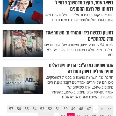
בשאר אסד, הקצב מדמשק: פרופיל
לדמותו של רוצח ההמונים
מרופא לדיקטטור: סיפור עלייתו ונפילתו של בשאר
אסד, בסופה של מלחמת אזרחים עקובה מדם
דמשק נכבשה בידי המורדים: משטר אסד
חדל מלהתקיים
לאחר 54 שנות עריצות, משטרה של משפחת אסד
נפל. הנשיא נמלט במטוסו הפרטי לעבר יעד לא
ידוע
אנטישמיות בארה"ב: יהודים וישראלים
חווים אפליה בשוק העבודה
הליגה נגד השמצה טוענת כי בפניות למעסיקים,
סיכוייהם של יהודים-אמריקנים לקבל מענה חיובי
נמוכים ב-24%, ואילו סיכוייהם של
אמריקנים-ישראלים נמוכים ב-39%, בהשוואה
למועמדים שאינם יהודים או ישראלים
57
56
55
54
53
52
51
50
49
48
47
...
<
<<