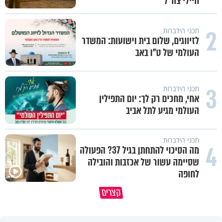
חיילי צה"ל
2
תכני הידברות
לזיווגים, שלום בית וישועות: המשדר
העולמי של ט"ו באב
3
תכני הידברות
אחי, מחכים רק לך: יום התפילין
העולמי מגיע לתל אביב
תכני הידברות
4
מה הסיכוי להתחתן בגיל 37? הפעולה
שסיימה עשור של אכזבות והובילה
לחופה
נפלאות הבריאה | הפיל - מלך הזיכרון
קצרים
של הסוואנה
איך לשלוט בסיטואציה בצורה נכו