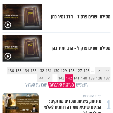
מסילת ישרים פרק ז’ - הרב זמיר כהן
מסילת ישרים פרק ו’ - הרב זמיר כהן
136
135
134
133
132
131
130
129
128
127
126
...
<
<<
>>
>
...
143
142
141
140
139
138
137
הנצפים
פעילות הידברות
תוכניות הערוץ
תכני הידברות
1
מזוזות, ציציות וספרים מחזקים:
המיזם שיביא שמירה רוחנית לאלפי