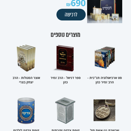
690
לרכישה
מוצרים נוספים
סט ארכיאולוגיה תנ"כית -
ספר דניאל - הרב זמיר
אוצר הסגולות - הרב
הרב זמיר כהן
כהן
יצחק בצרי
שרשרת ננו אשת חיל
קופת צדקה יוקרתית
קופת צדקה לילדים