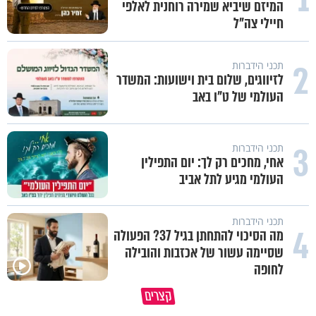
המיזם שיביא שמירה רוחנית לאלפי
חיילי צה"ל
2
תכני הידברות
לזיווגים, שלום בית וישועות: המשדר
העולמי של ט"ו באב
3
תכני הידברות
אחי, מחכים רק לך: יום התפילין
העולמי מגיע לתל אביב
תכני הידברות
4
מה הסיכוי להתחתן בגיל 37? הפעולה
שסיימה עשור של אכזבות והובילה
לחופה
קצרים
מי שאמר והיה העולם זה אבא שלנו
חמאס הוא פצצה מתקתקת