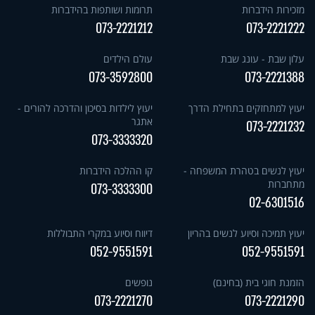
מזכירות הידברות
תרומות ושותפות בהידברות
073-2221212
073-2221222
עלון שבת - עונג שבת
עולם הילדים
073-3592800
073-2221388
יעוץ למתחזקים בתחילת הדרך
יעוץ לילדות בסיכון והדרכה להורים -
אתגר
073-2221232
073-3333320
יעוץ לנשים בטהרת המשפחה -
קו ההלכה הידברות
מתחברות
073-3333300
02-6301516
יעוץ תמיכה וסיוע לנשים בהריון
דיווח וסיוע במקרי התבוללות
052-9551591
052-9551591
הזמנת חוגי בית (בחינם)
נופשים
073-2221270
073-2221290