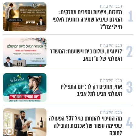
תכני הידברות
1
מזוזות, ציציות וספרים מחזקים:
המיזם שיביא שמירה רוחנית לאלפי
חיילי צה"ל
2
תכני הידברות
לזיווגים, שלום בית וישועות: המשדר
העולמי של ט"ו באב
3
תכני הידברות
אחי, מחכים רק לך: יום התפילין
העולמי מגיע לתל אביב
תכני הידברות
4
מה הסיכוי להתחתן בגיל 37? הפעולה
שסיימה עשור של אכזבות והובילה
לחופה