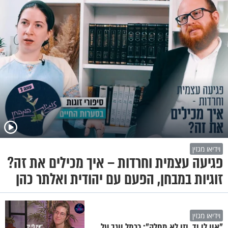
וידיאו מגזין
פגיעה עצמית וחרדות – איך מכילים את זה?
זוגיות במבחן, הפעם עם יהודית ואלתר כהן
וידיאו מגזין
"אין לי יד, וזו לא מחלה": כרמל יוגב על