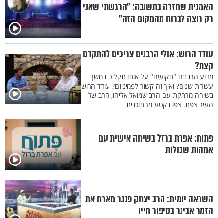
האמנית שחזרה בתשובה: "הרגשתי שאני
רק רוצה לברוח מהמקום הזה"
עודד הרוש: אולי הרבנים צריכים להתקדם
קצת?
מדוע הרבנים "תקועים" על אותו תקליט במשך
עשרות שנים? ואיך זה קשור לפמיניזם? עודד הרוש
בשיחה מרתקת עם הרב שמואל אליהו, הרב של
העיר צפת. צפו בקטע מהתוכנית
פתוח: אפרת ברזל בשיחה אישית עם
אמהות שכולות
השראה יומית: הרב יצחק פנגר מארח את
הזמר אבינר בסיפור חייו