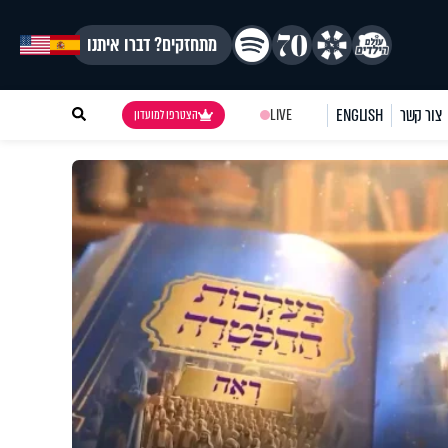
מתחזקים? דברו איתנו
צור קשר
ENGLISH
LIVE
הצטרפו למועדון