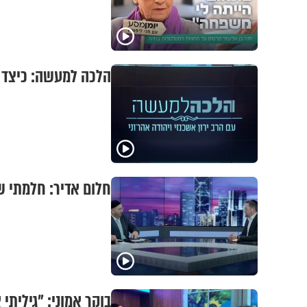
הלכה למעשה: כיצד מ
חלום אדיר: חלמתי ש
בוקר אמוני: "גיליתי