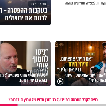
וריות לצפייה חווייתית ומהנה
תכניות ילדים
בעקבות ההפטרה - ה
לבנות את ירושלים
וידיאו מגזין
 "אם הייתי אתאיסט, הייתי
"ניסו לחטוף אותי פעמיים": מוט
און קליני"
כהנא בריאיון נוקב
רוצה לקבל התראה במייל על כל תוכן חדש של ערוץ הידברות?