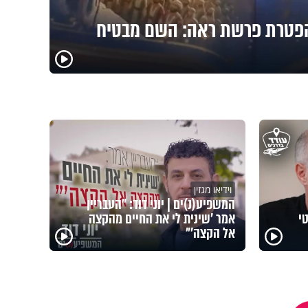
פטרת פרשת ראה: השם מבטיח
וידיאו מגזין
המשפיע(נ)ים | יוני דוד: "העבריין
י
אמר 'שינית לי את החיים מהקצה
אל הקצה'"