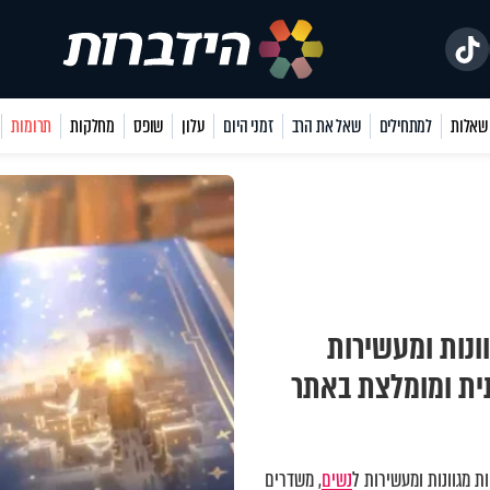
למתחילים
שאל את הרב
זמני היום
עלון
שופס
מחלקות
תרומות
ונות ומעשירות
תית ומומלצת באתר
 מגוונות ומעשירות ל
נשים
, משדרים