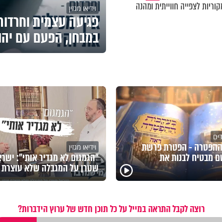
וריות לצפייה חווייתית ומהנה
וידיאו מגזין
פגיעה עצמית וחרדות 
במבחן, הפעם עם יהו
דים
ההפטרה - הפטרת פרשת
וידיאו מגזין
 מבטיח לבנות את
"הגמגום לא מגדיר אותי": ישר
שטרן על המגבלה שלא עוצרת א
רוצה לקבל התראה במייל על כל תוכן חדש של ערוץ הידברות?