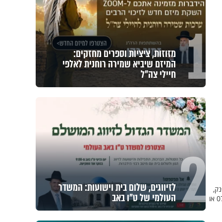
1
מזוזות, ציציות וספרים מחזקים:
המיזם שיביא שמירה רוחנית לאלפי
חיילי צה"ל
2
לזיווגים, שלום בית וישועות: המשדר
ק,
העולמי של ט"ו באב
פרס שלישי נופש משפחתי. מעוניינים לקבל את העלון לחלוקה מדי שבוע, ולהצטרף להגרלה? חייגו 073-2221388 או