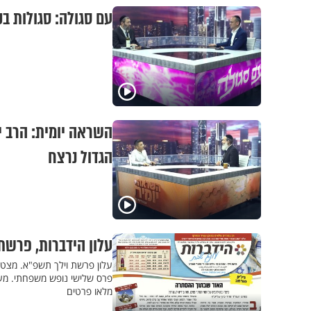
עם סגולה: סגולות ב
השראה יומית: הרב י
הגדול נרצח
עלון הידברות, פרשת
עלון פרשת וילך תשפ"א. מצטר
מלאו פרטים