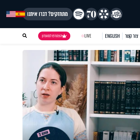
מתחזקים? דברו איתנו
צור קשר
ENGLISH
LIVE
הצטרפו למועדון