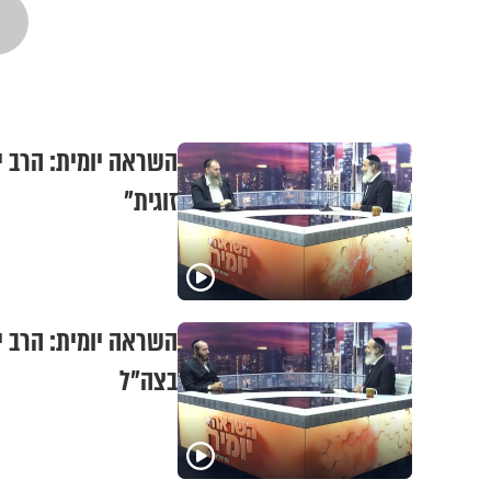
השראה יומית: הרב 
זוגית"
השראה יומית: הרב י
בצה"ל