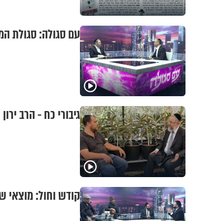
עם סגולה: סגולת המ
גיבורי כח - הרב ירו
קודש וחול: מוצאי שב