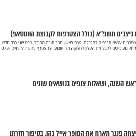
 ניצבים תשפ"א (כולל הצטרפות לקבוצת הווטסאפ)
טרפים עכשיו ונכנסים להגרלה: פרס ראשון ספר תורה מהודר, פרס שני רכב חדש
ומפנק, פרס שלישי נופש משפחתי. מעוניינים לקבל את העלון לחלוקה מדי שבוע, ולהצטרף להגרלה? חייגו 073-
ראש השנה, ושאלות צופים בנושאים שונים
צחק פנגר מארח את הסופר אייל כהן, בסיפור חזרתו