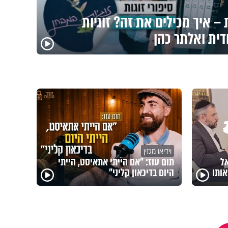
– איך מכילים את זה? זוגיות
דית ואלתר כהן
וידיאו מגזין
אל
תום עוז: "אם הייתי אתאיסט, הייתי
ותו
היום בדיכאון קליני"