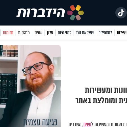
למתחילים
שאל את הרב
זמני היום
עלון
שופס
מחלקות
תרומות
ונות ומעשירות
תית ומומלצת באתר
 מגוונות ומעשירות ל
נשים
, משדרים