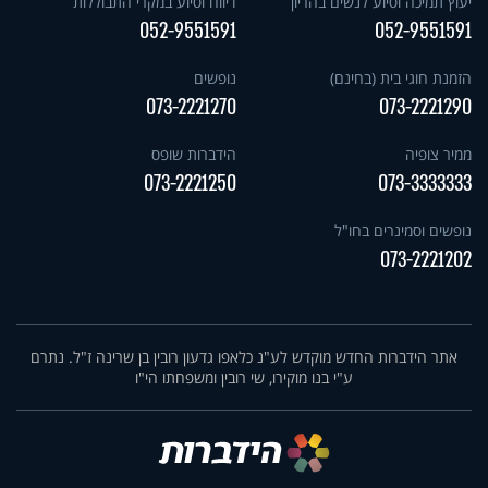
יעוץ תמיכה וסיוע לנשים בהריון
דיווח וסיוע במקרי התבוללות
052-9551591
052-9551591
הזמנת חוגי בית (בחינם)
נופשים
073-2221270
073-2221290
ממיר צופיה
הידברות שופס
073-2221250
073-3333333
נופשים וסמינרים בחו"ל
073-2221202
אתר הידברות החדש מוקדש לע"נ כלאפו גדעון רובין בן שרינה ז"ל. נתרם
ע"י בנו מוקירו, שי רובין ומשפחתו הי"ו