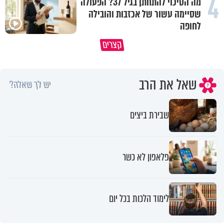
4
מה הסיכוי להתחתן בגיל 37? הפעולה
שסיימה עשור של אכזבות והובילה
לחופה
קצרים
מדוע האמונה נמשלה למלח?
גם ׳הרע׳ זה הרחמים של בורא ע
שאל את הרב
יש לך שאלה?
שבירת ביצים
פלאפון לא כשר
לימוד הלכות בכל יום