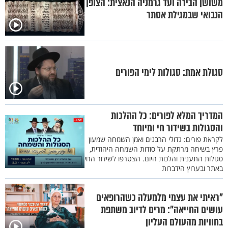
משושן הבירה ועד גרמניה הנאצית: הצופן
הנבואי שבמגילת אסתר
סגולת אמת: סגולות לימי הפורים
המדריך המלא לפורים: כל ההלכות
והסגולות בשידור חי ומיוחד
לקראת פורים: גדולי הרבנים ואמן השמחה שמעון
פרץ בשיחה מרתקת על סודות השמחה היהודית,
סגולות התענית והלכות היום. הצטרפו לשידור החי
באתר ובערוץ הידברות
"ראיתי את עצמי מלמעלה כשהרופאים
עושים החייאה": מרים לדיוב משתפת
בחוויות מהעולם העליון