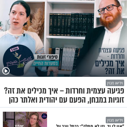
וידיאו מגזין
פגיעה עצמית וחרדות – איך מכילים את זה?
זוגיות במבחן, הפעם עם יהודית ואלתר כהן
וידיאו מגזין
"אין לי יד, וזו לא מחלה": כרמל יוגב על