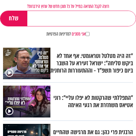
רוצה לקבל התראה במייל על כל תוכן חדש של ערוץ הידברות?
אני מסכים
למדיניות הפרטיות
"זה היה מטלטל וטראומטי. אף אחד לא
ביקש סליחה": ישראל זעירא על השבר
ביום כיפור תשפ"ד - וההתעוררות הרוחנית
"התפללתי שהרקטות לא יפלו עליי": רוני
אטיאס משחזרת את רגעי האימה
הרבנית פרי כהן: גם את מרגישה שהחיים