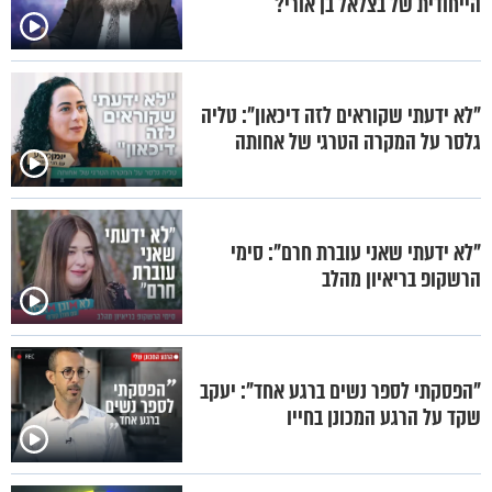
הייחודית של בצלאל בן אורי?
"לא ידעתי שקוראים לזה דיכאון": טליה
גלסר על המקרה הטרגי של אחותה
"לא ידעתי שאני עוברת חרם": סימי
הרשקופ בריאיון מהלב
"הפסקתי לספר נשים ברגע אחד": יעקב
שקד על הרגע המכונן בחייו