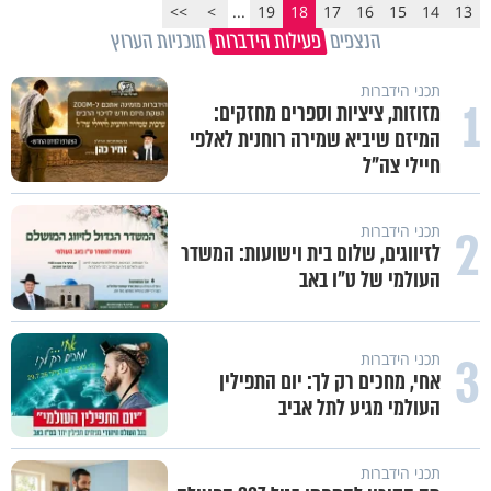
>>
>
...
19
18
17
16
15
14
13
הנצפים
פעילות הידברות
תוכניות הערוץ
תכני הידברות
1
מזוזות, ציציות וספרים מחזקים:
המיזם שיביא שמירה רוחנית לאלפי
חיילי צה"ל
2
תכני הידברות
לזיווגים, שלום בית וישועות: המשדר
העולמי של ט"ו באב
3
תכני הידברות
אחי, מחכים רק לך: יום התפילין
העולמי מגיע לתל אביב
תכני הידברות