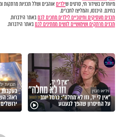
מיוחדים בשידור חי, סרטים ש
ילדים
אוהבים ושלל תכניות מרתקות ומק
בחינם. היכנסו, והמליצו לחברים.
תכנים מעסיקים וחינוכיים לילדים מחכים לכם
באתר הידברות.
תכנים מרתקים ושימושיים לנשים ממתינים לכם
באתר הידברות.
תכניות יל
בעקבות 
וידיאו מגזין
"אין לי יד, וזו לא מחלה": כרמל יוגב
ראה: השם
על החיסרון שהפך לגעגוע
ירושלים