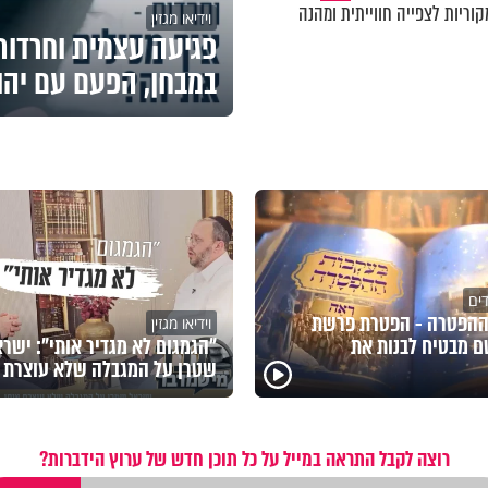
וריות לצפייה חווייתית ומהנה
וידיאו מגזין
פגיעה עצמית וחרדות 
במבחן, הפעם עם יהו
דים
ההפטרה - הפטרת פרשת
וידיאו מגזין
 מבטיח לבנות את
"הגמגום לא מגדיר אותי": ישר
שטרן על המגבלה שלא עוצרת א
רוצה לקבל התראה במייל על כל תוכן חדש של ערוץ הידברות?