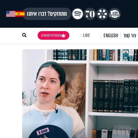
מתחזקים? דברו איתנו
צור קשר
ENGLISH
LIVE
הצטרפו למועדון