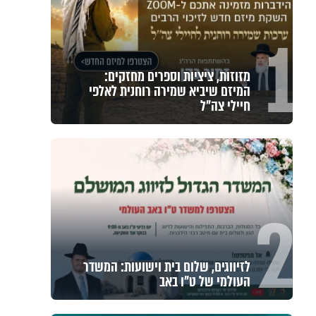
1
מזוזות, ציציות וספרים מחזקים:
המיזם שיביא שמירה רוחנית לאלפי
חיילי צה"ל
2
לזיווגים, שלום בית וישועות: המשדר
העולמי של ט"ו באב