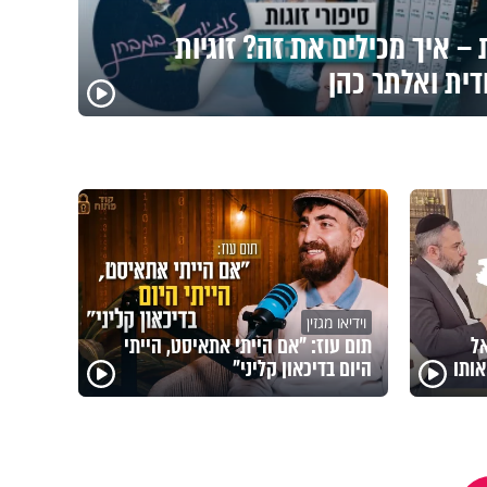
– איך מכילים את זה? זוגיות
דית ואלתר כהן
וידיאו מגזין
אל
תום עוז: "אם הייתי אתאיסט, הייתי
ותו
היום בדיכאון קליני"