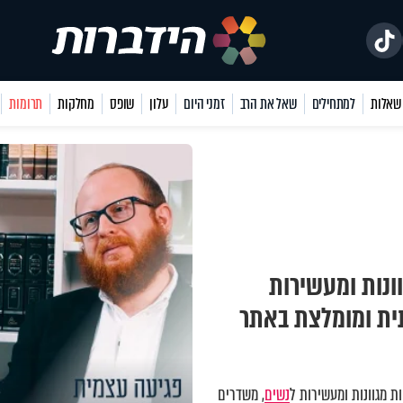
למתחילים
שאל את הרב
זמני היום
עלון
שופס
מחלקות
תרומות
ונות ומעשירות
תית ומומלצת באתר
 מגוונות ומעשירות ל
נשים
, משדרים