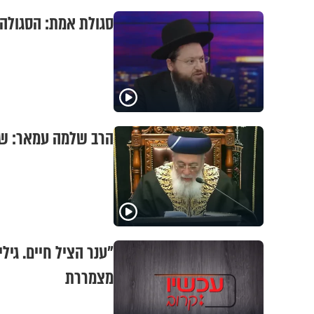
סגולת אמת: הסגולה 
הרב שלמה עמאר: שי
"ענר הציל חיים. גי
מצמררת