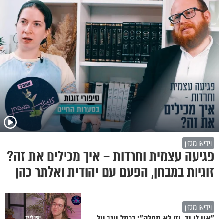
וידיאו מגזין
פגיעה עצמית וחרדות – איך מכילים את זה?
זוגיות במבחן, הפעם עם יהודית ואלתר כהן
וידיאו מגזין
"אין לי יד, וזו לא מחלה": כרמל יוגב על