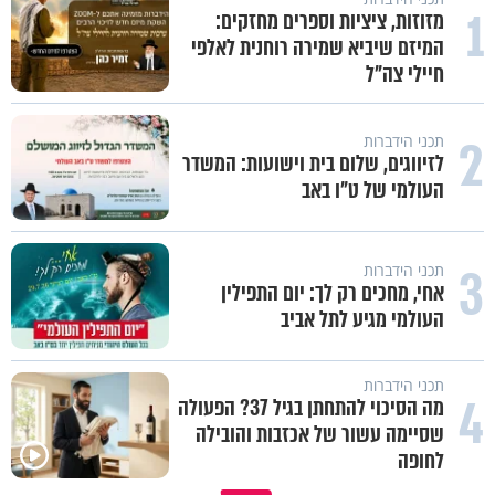
1
מזוזות, ציציות וספרים מחזקים:
המיזם שיביא שמירה רוחנית לאלפי
חיילי צה"ל
2
תכני הידברות
לזיווגים, שלום בית וישועות: המשדר
העולמי של ט"ו באב
3
תכני הידברות
אחי, מחכים רק לך: יום התפילין
העולמי מגיע לתל אביב
תכני הידברות
4
מה הסיכוי להתחתן בגיל 37? הפעולה
שסיימה עשור של אכזבות והובילה
לחופה
באיזה ארץ לומדים יותר גמרא בדרום