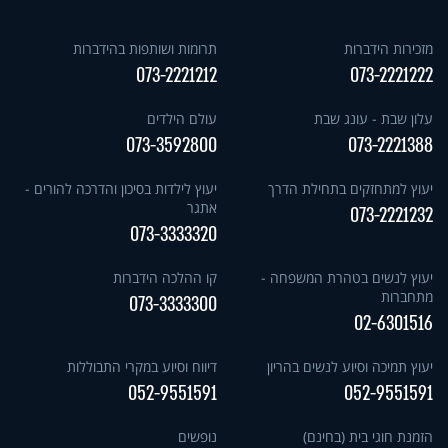
מזכירות הידברות
תרומות ושותפות בהידברות
073-2221212
073-2221222
עלון שבת - עונג שבת
עולם הילדים
073-3592800
073-2221388
יעוץ למתחזקים בתחילת הדרך
יעוץ לילדות בסיכון והדרכה להורים -
אתגר
073-2221232
073-3333320
יעוץ לנשים בטהרת המשפחה -
קו ההלכה הידברות
מתחברות
073-3333300
02-6301516
יעוץ תמיכה וסיוע לנשים בהריון
דיווח וסיוע במקרי התבוללות
052-9551591
052-9551591
הזמנת חוגי בית (בחינם)
נופשים