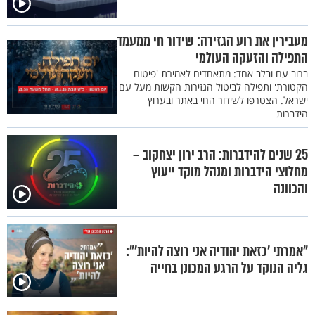
מעבירין את רוע הגזירה: שידור חי ממעמד
התפילה והזעקה העולמי
ברוב עם ובלב אחד: מתאחדים לאמירת 'פיטום
הקטורת' ותפילה לביטול הגזירות הקשות מעל עם
ישראל. הצטרפו לשידור החי באתר ובערוץ
הידברות
25 שנים להידברות: הרב ירון יצחקוב –
מחלוצי הידברות ומנהל מוקד ייעוץ
והכוונה
"אמרתי 'כזאת יהודיה אני רוצה להיות'":
גליה הנוקד על הרגע המכונן בחייה