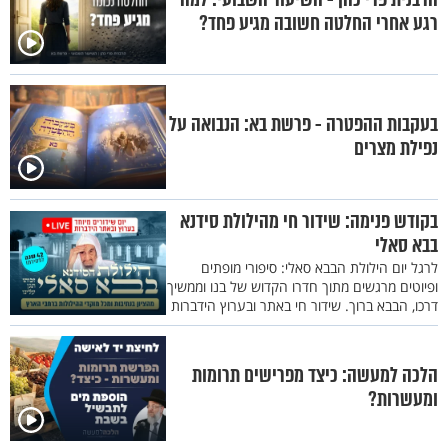
רגע אחרי החלטה חשובה מגיע פחד?
בעקבות ההפטרה - פרשת בא: הנבואה על
נפילת מצרים
בקודש פנימה: שידור חי מהילולת סידנא
בבא סאלי
לרגל יום הילולת הבבא סאלי: סיפורי מופתים
ופיוטים מרגשים מתוך חדרו הקדוש של בנו וממשיך
דרכו, הבבא ברוך. שידור חי באתר ובערוץ הידברות
הלכה למעשה: כיצד מפרישים תרומות
ומעשרות?