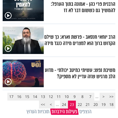
הרבנית פרי כהן - אמונה בתוך הערפל:
להמשיך גם כששום דבר לא זז
הרב יוחאי חנסאב - פרשת וארא: כך שילם
הקדוש ברוך הוא למצרים מידה כנגד מידה
משיבת נפש: עשיתי כמיטב יכולתי - מדוע
הלב מרגיש שזה עדיין לא מספיק?
17
16
15
14
13
12
11
10
9
8
7
...
<
<<
>>
>
...
24
23
22
21
20
19
18
הנצפים
פעילות הידברות
תוכניות הערוץ