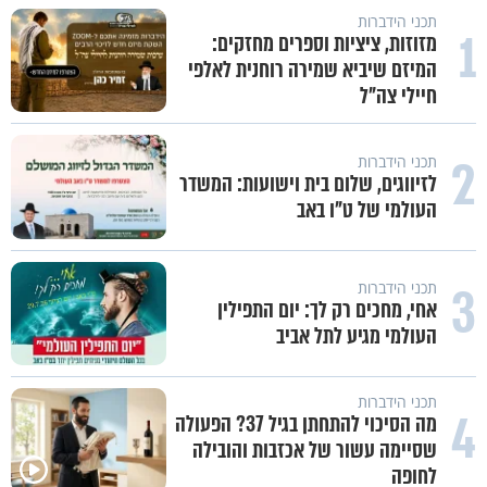
תכני הידברות
1
מזוזות, ציציות וספרים מחזקים:
המיזם שיביא שמירה רוחנית לאלפי
חיילי צה"ל
2
תכני הידברות
לזיווגים, שלום בית וישועות: המשדר
העולמי של ט"ו באב
3
תכני הידברות
אחי, מחכים רק לך: יום התפילין
העולמי מגיע לתל אביב
תכני הידברות
4
מה הסיכוי להתחתן בגיל 37? הפעולה
שסיימה עשור של אכזבות והובילה
לחופה