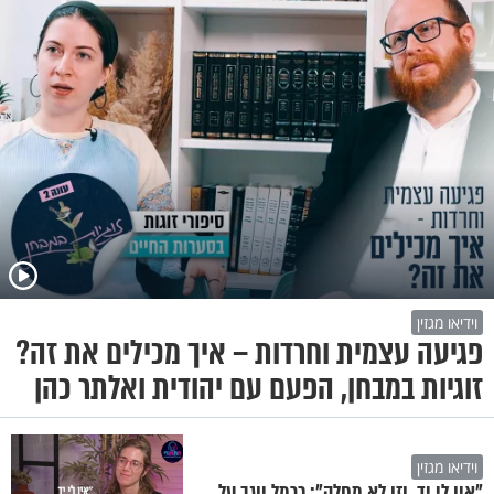
וידיאו מגזין
פגיעה עצמית וחרדות – איך מכילים את זה?
זוגיות במבחן, הפעם עם יהודית ואלתר כהן
וידיאו מגזין
"אין לי יד, וזו לא מחלה": כרמל יוגב על