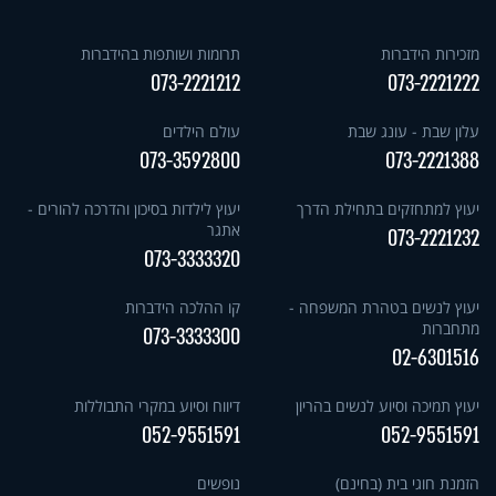
מזכירות הידברות
תרומות ושותפות בהידברות
073-2221212
073-2221222
עלון שבת - עונג שבת
עולם הילדים
073-3592800
073-2221388
יעוץ למתחזקים בתחילת הדרך
יעוץ לילדות בסיכון והדרכה להורים -
אתגר
073-2221232
073-3333320
יעוץ לנשים בטהרת המשפחה -
קו ההלכה הידברות
מתחברות
073-3333300
02-6301516
יעוץ תמיכה וסיוע לנשים בהריון
דיווח וסיוע במקרי התבוללות
052-9551591
052-9551591
הזמנת חוגי בית (בחינם)
נופשים