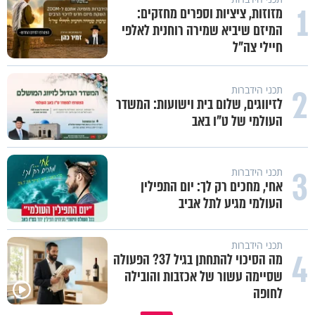
1
מזוזות, ציציות וספרים מחזקים:
המיזם שיביא שמירה רוחנית לאלפי
חיילי צה"ל
2
תכני הידברות
לזיווגים, שלום בית וישועות: המשדר
העולמי של ט"ו באב
3
תכני הידברות
אחי, מחכים רק לך: יום התפילין
העולמי מגיע לתל אביב
תכני הידברות
4
מה הסיכוי להתחתן בגיל 37? הפעולה
שסיימה עשור של אכזבות והובילה
לחופה
השכבה הקפואה ששומרת עלינו