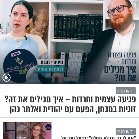
וידיאו מגזין
פגיעה עצמית וחרדות – איך מכילים את זה?
זוגיות במבחן, הפעם עם יהודית ואלתר כהן
וידיאו מגזין
"אין לי יד, וזו לא מחלה": כרמל יוגב על