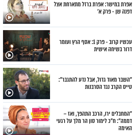
אפרת במישר: אפרת ברזל מתארחת אצל
דפנה שן - פרק א’
עכשיו קרוב - פרק 1: אסף הרץ ועומר
דרור בשיחה אישית
"השבר מאוד גדול, אבל נדע להתגבר":
טייס הקרב נגד הסרבנות
"המחבלים ירו, הרכב התהפך, ואז –
דממה": ח"כ לימור סון הר מלך על רגעי
האימה