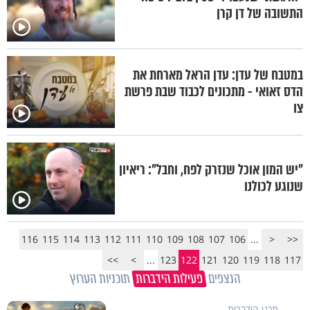
התשובה של דן קרן
במטבח של עדן: עדן הראל מארחת את
הדס זאואי - מתכונים לכבוד שבת פרשת
צו
"יש המון אוכל שנזרק לפח, וחבל": ריאיון
שנוגע לכולנו
116
115
114
113
112
111
110
109
108
107
106
...
<
<<
>>
>
...
123
122
121
120
119
118
117
הנצפים
פעילות הידברות
תוכניות הערוץ
תכני הידברות