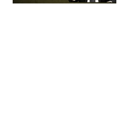
ערוץ הידברות
מאות שיעורי תורה מרתקים, תכניות מגוונות
ומעשירות וסרטים שילדים אוהבים - לצפייה
חווייתית ומומלצת באתר הידברות
ערוץ הידברות VOD
מגיש מאות שיעורי תורה מחזקים מרתקים, תכניות
מגוונות ומעשירות ל
נשים
, משדרים מיוחדים בשידור חי, סרטים ש
ילדים
אוהבים ושלל תכניות מרתקות ומקוריות לצפייה חווייתית ומהנה בחינם.
היכנסו, והמליצו לחברים.
תכנים מעסיקים וחינוכיים לילדים מחכים לכם
באתר הידברות.
תכנים מרתקים ושימושיים לנשים ממתינים לכם
באתר הידברות.