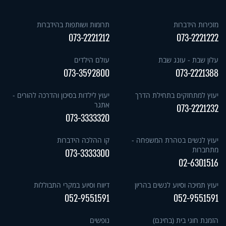
מזכירות הידברות
תרומות ושותפות בהידברות
073-2221212
073-2221222
עלון שבת - עונג שבת
עולם הילדים
073-3592800
073-2221388
יעוץ למתחזקים בתחילת הדרך
יעוץ לילדות בסיכון והדרכה להורים -
אתגר
073-2221232
073-3333320
יעוץ לנשים בטהרת המשפחה -
קו ההלכה הידברות
מתחברות
073-3333300
02-6301516
יעוץ תמיכה וסיוע לנשים בהריון
דיווח וסיוע במקרי התבוללות
052-9551591
052-9551591
הזמנת חוגי בית (בחינם)
נופשים