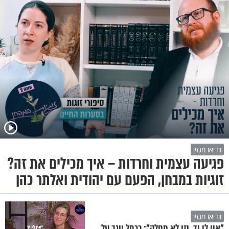
וידיאו מגזין
פגיעה עצמית וחרדות – איך מכילים את זה?
זוגיות במבחן, הפעם עם יהודית ואלתר כהן
וידיאו מגזין
"אין לי יד, וזו לא מחלה": כרמל יוגב על