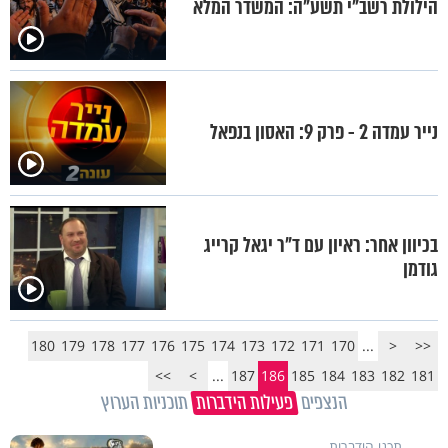
הילולת רשב"י תשע"ה: המשדר המלא
נייר עמדה 2 - פרק 9: האסון בנפאל
בכיוון אחר: ראיון עם ד"ר יגאל קרייג
גודמן
180
179
178
177
176
175
174
173
172
171
170
...
<
<<
>>
>
...
187
186
185
184
183
182
181
הנצפים
פעילות הידברות
תוכניות הערוץ
תכני הידברות