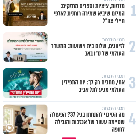
1
מזוזות, ציציות וספרים מחזקים:
המיזם שיביא שמירה רוחנית לאלפי
חיילי צה"ל
2
תכני הידברות
לזיווגים, שלום בית וישועות: המשדר
העולמי של ט"ו באב
3
תכני הידברות
אחי, מחכים רק לך: יום התפילין
העולמי מגיע לתל אביב
תכני הידברות
4
מה הסיכוי להתחתן בגיל 37? הפעולה
שסיימה עשור של אכזבות והובילה
לחופה