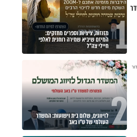
דר
1
מזוזות, ציציות וספרים מחזקים:
המיזם שיביא שמירה רוחנית לאלפי
חיילי צה"ל
ור
2
לזיווגים, שלום בית וישועות: המשדר
העולמי של ט"ו באב