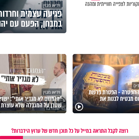
וריות לצפייה חווייתית ומהנה
וידיאו מגזין
פגיעה עצמית וחרדות 
במבחן, הפעם עם יהו
דים
ההפטרה - הפטרת פרשת
וידיאו מגזין
 מבטיח לבנות את
"הגמגום לא מגדיר אותי": ישר
שטרן על המגבלה שלא עוצרת א
רוצה לקבל התראה במייל על כל תוכן חדש של ערוץ הידברות?