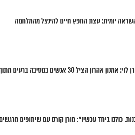
השראה יומית: עצת החפץ חיים להינצל מהמלחמה
'מעלים על נס' עם לירן לוי: אמנון אהרון הציל 30 אנשים במסיבה ברעים מתו
ות. כולנו ביחד עכשיו": מורן קורס עם שיתופים מרגשים