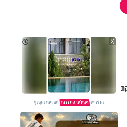
X
🔇
קת
הנצפים
פעילות הידברות
תוכניות הערוץ