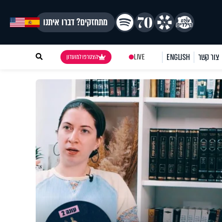
מתחזקים? דברו איתנו
צור קשר
ENGLISH
LIVE
הצטרפו למועדון