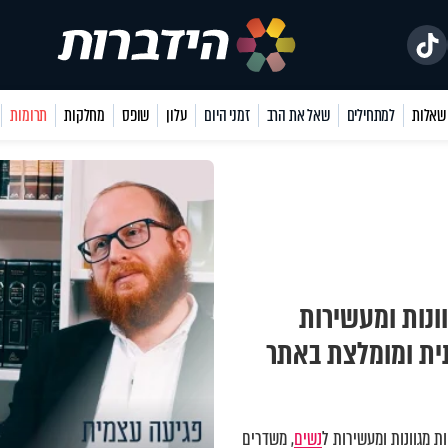
למתחילים
שאל את הרב
זמני היום
עלון
שופס
מחלקות
תרומות
ונות ומעשירות
תית ומומלצת באתר
 מגוונות ומעשירות ל
נשים
, משדרים