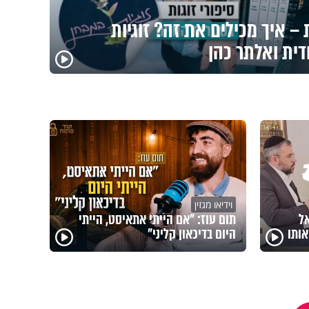
– איך מכילים את זה? זוגיות
דית ואלתר כהן
וידיאו מגזין
אל
תום עוז: "אם הייתי אתאיסט, הייתי
ותו
היום בדיכאון קליני"