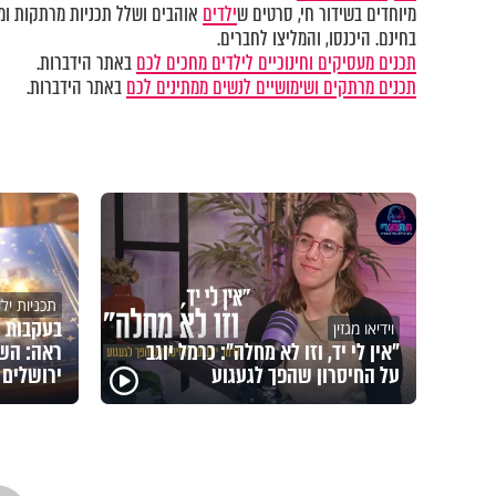
מיוחדים בשידור חי, סרטים ש
ילדים
אוהבים ושלל תכניות מרתקות ומק
בחינם. היכנסו, והמליצו לחברים.
תכנים מעסיקים וחינוכיים לילדים מחכים לכם
באתר הידברות.
תכנים מרתקים ושימושיים לנשים ממתינים לכם
באתר הידברות.
תכניות יל
בעקבות 
וידיאו מגזין
"אין לי יד, וזו לא מחלה": כרמל יוגב
ראה: השם
על החיסרון שהפך לגעגוע
ירושלים