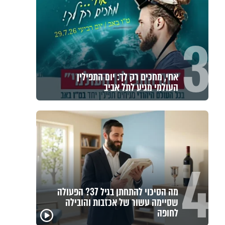
3
אחי, מחכים רק לך: יום התפילין
העולמי מגיע לתל אביב
4
מה הסיכוי להתחתן בגיל 37? הפעולה
שסיימה עשור של אכזבות והובילה
לחופה
גם השולחן שבת שאתם