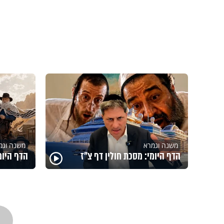
משנה וגמרא
משנה וגמ
הדף היומי: מסכת חולין דף צ"ז
הדף היומ