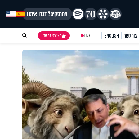
מתחזקים? דברו איתנו
צור קשר
ENGLISH
LIVE
הצטרפו למועדון