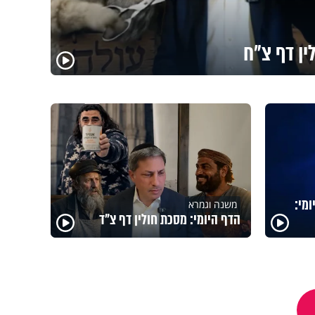
ין דף צ"ח
מי:
משנה וגמרא
הדף היומי: מסכת חולין דף צ"ד