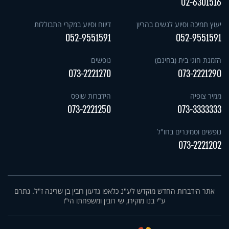
02-6301516
יעוץ תמיכה וסיוע לנשים בהריון
דיווח וסיוע במקרי התבוללות
052-9551591
052-9551591
הזמנת חוגי בית (בחינם)
נופשים
073-2221270
073-2221290
ממיר צופיה
הידברות שופס
073-2221250
073-3333333
נופשים וסמינרים בחו"ל
073-2221202
אתר הידברות החדש מוקדש לע"נ כלאפו גדעון רובין בן שרינה ז"ל. נתרם
ע"י בנו מוקירו, שי רובין ומשפחתו הי"ו