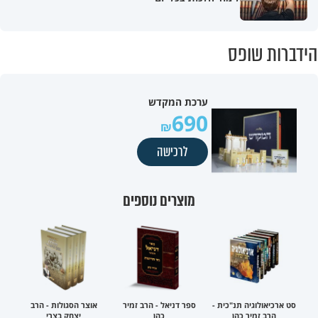
הידברות שופס
ערכת המקדש
690
לרכישה
מוצרים נוספים
סט ארכיאולוגיה תנ"כית -
ספר דניאל - הרב זמיר
אוצר הסגולות - הרב
הרב זמיר כהן
כהן
יצחק בצרי