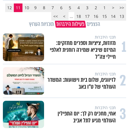
12
11
10
9
8
7
6
5
4
3
2
1
<
<<
>>
>
...
18
17
16
15
14
13
הנצפים
פעילות הידברות
תוכניות הערוץ
תכני הידברות
1
מזוזות, ציציות וספרים מחזקים:
המיזם שיביא שמירה רוחנית לאלפי
חיילי צה"ל
2
תכני הידברות
לזיווגים, שלום בית וישועות: המשדר
העולמי של ט"ו באב
3
תכני הידברות
אחי, מחכים רק לך: יום התפילין
העולמי מגיע לתל אביב