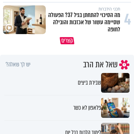
תכני הידברות
4
מה הסיכוי להתחתן בגיל 37? הפעולה
שסיימה עשור של אכזבות והובילה
לחופה
פותחים פתח קטן - ומקבלים עול
קצרים
תשתמש באהבה של השם לטובתך
עצום
שאל את הרב
יש לך שאלה?
שבירת ביצים
פלאפון לא כשר
לימוד הלכות בכל יום