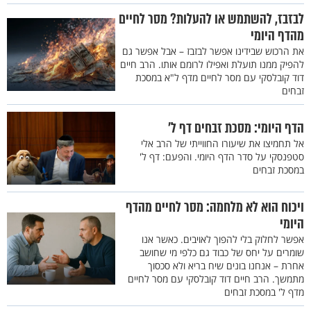
לבזבז, להשתמש או להעלות? מסר לחיים
מהדף היומי
את הרכוש שבידינו אפשר לבזבז – אבל אפשר גם
להפיק ממנו תועלת ואפילו לרומם אותו. הרב חיים
דוד קובלסקי עם מסר לחיים מדף ל"א במסכת
זבחים
הדף היומי: מסכת זבחים דף ל'
אל תחמיצו את שיעורו החווייתי של הרב אלי
סטפנסקי על סדר הדף היומי. והפעם: דף ל'
במסכת זבחים
ויכוח הוא לא מלחמה: מסר לחיים מהדף
היומי
אפשר לחלוק בלי להפוך לאויבים. כאשר אנו
שומרים על יחס של כבוד גם כלפי מי שחושב
אחרת – אנחנו בונים שיח בריא ולא סכסוך
מתמשך. הרב חיים דוד קובלסקי עם מסר לחיים
מדף ל' במסכת זבחים