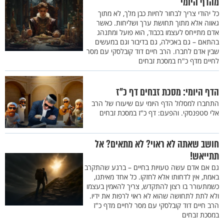
מהדף היומי
כל יהודי צריך לבחור לחיות כבן מלך, לא מתוך
גאווה אלא מתוך תחושת ערך ושליחות. כאשר
אדם מתייחס לעצמו בכבוד, הוא פועל ומתנהג
בהתאם – גם באכילה, גם בדיבור וגם במעשים
שבין אדם לחברו. הרב חיים דוד קובלסקי עם מסר
לחיים מדף כ"ח במסכת זבחים
הדף היומי: מסכת זבחים דף כ"ז
התחברו למסלול הדף היומי עם שיעורו של הרב
אלי סטפנסקי. והפעם: דף כ"ז במסכת זבחים
חושב שאתה לא ראוי? לא מתאים? אל
תתייאש!
גם אם אדם עשה טעויות בחיים – ברגע שהתקרב
באמת, אין לדחותו אלא לחזקו. כל אחד מאיתנו,
כשמתעורר בו רצון להתקדש, צריך להאמין בעצמו
ולא לתת לתחושה שהוא לא ראוי לרפות את ידיו.
הרב חיים דוד קובלסקי עם מסר לחיים מדף כ"ז
במסכת זבחים