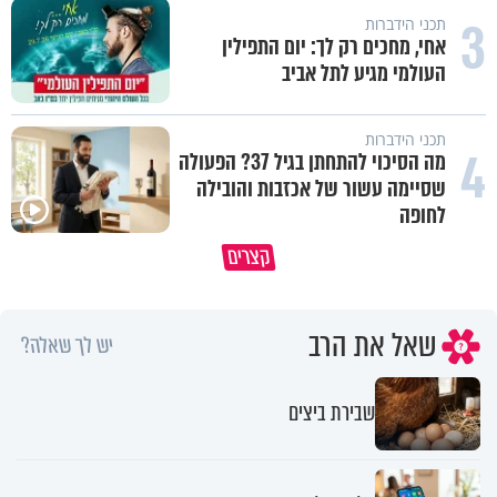
3
תכני הידברות
אחי, מחכים רק לך: יום התפילין
העולמי מגיע לתל אביב
תכני הידברות
4
מה הסיכוי להתחתן בגיל 37? הפעולה
שסיימה עשור של אכזבות והובילה
לחופה
קצרים
מדוע האמונה נמשלה למלח?
גם ׳הרע׳ זה הרחמים של בורא ע
שאל את הרב
יש לך שאלה?
שבירת ביצים