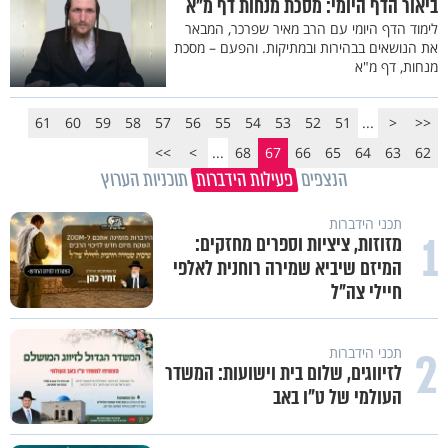
ביאור הדף היומי: מסכת מנחות דף מ"א
לימוד הדף היומי עם הרב מאיר שפרכר, המבאר
את הנושאים בבהירות ובמתיקות. והפעם – מסכת
מנחות, דף מ"א
61
60
59
58
57
56
55
54
53
52
51
...
<
<<
>>
>
...
68
67
66
65
64
63
62
הנצפים
פעילות הידברות
תוכניות הערוץ
תכני הידברות
1
מזוזות, ציציות וספרים מחזקים:
המיזם שיביא שמירה רוחנית לאלפי
חיילי צה"ל
2
תכני הידברות
לזיווגים, שלום בית וישועות: המשדר
העולמי של ט"ו באב