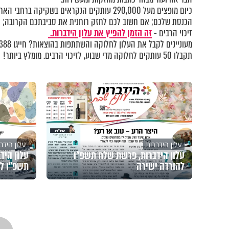
כיום מופצים מעל 290,000 עותקים הנקראים בשקיקה 
הכנסת שלכם; אם חשוב לכם לחזק רוחנית את סביבתכם הקרובה; אם
זיכוי הרבים -
זה הזמן להפיץ את עלון הידברות.
מעוניינים לקבל את העלון לחלוקה והשתתפות בהוצאות? חייגו 073-2221388 או
תקבלו 50 עותקים לחלוקה מדי שבוע, לזיכוי הרבים. מומלץ ביותר!
עלון הידברות
עלון הידב
עלון הידברות, פרשת שלח תשפ"ו
עלון היד
להורדה ישירה
תשפ"ו לה