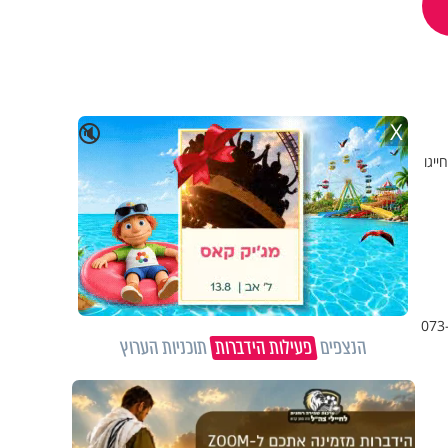
X
🔇
יגו
עיצומו: חודש ראשון לחלוקה בחינם. מעוניינים לקבל את העלון לחלוקה בביה"כ שלכם, מדי שבת? חייגו 073-
הנצפים
פעילות הידברות
תוכניות הערוץ