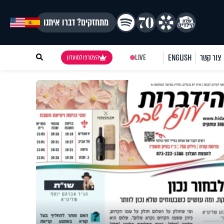
מתחזקים? דברו איתנו
צור קשר
ENGLISH
LIVE
הצטרפו למועדון