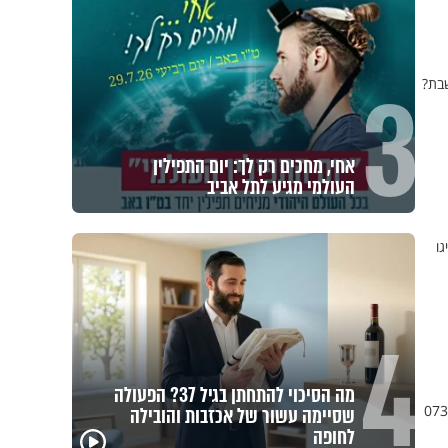
3
שבת?
משיבת נפש: הגבול הדק שבין חוסר
טקט לפגיעה בזולת
ו
4
, מדי שבת? חייגו 073-2221388
חלום אדיר: חלמתי על בית המקדש
כל אחד מאיתנו הוא עולם