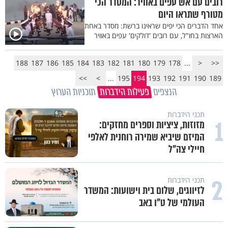
רובים עם אש עפים באוויר: המסדר הכי
מטורף שתראו היום
אחד הדברים הכי יפים שראינו ברשת: מסדר באחת
הארצות בחו"ל, עם רובים 'דולקים' עפים באוויר
188
187
186
185
184
183
182
181
180
179
178
...
<
<<
>>
>
...
195
194
193
192
191
190
189
הנצפים
פעילות הידברות
תוכניות הערוץ
תכני הידברות
1
מזוזות, ציציות וספרים מחזקים:
המיזם שיביא שמירה רוחנית לאלפי
חיילי צה"ל
2
תכני הידברות
לזיווגים, שלום בית וישועות: המשדר
העולמי של ט"ו באב