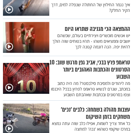
איך נגמר החילוץ של החתולה שנפלה למים, דרך
הקיר החלק?
ההמצאה הכי מגניבה שתראו היום
יש אנשים מוכשרים ויצירתיים בעולם, שכשהם
יושבים וממציאים משהו - תהיו בטוחים שזה הולך
להיות יפה. הנה דוגמה קטנה לכך
טראמפ פרץ בבכי, אביב גפן מרגש שוב: 10
הסרטונים והכתבות האהובים ביותר
השבוע
מה ליהודים ולמסיבת סילבסטר? מה היה כתוב
במכתב, שגרם לנשיא טראמפ לפרוץ בבכי? היכנסו
וצפו בסרטונים ובכתבות שאהבתם השבוע
עצבות מהולה בשמחה: כלבים ’נכים’
משחקים בזמן השיקום
כל אחד צריך לשמוח, אפילו כלב שזה עתה נמצא
במרכז שיקומי כשהוא 'נכה' למחצה