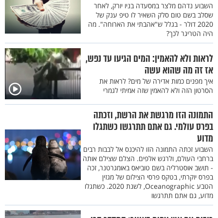
השבוע נדהם מלצר במסעדה בניו יורק, לאחר
שסלב בשם טום סלק השאיר לו טיפ ענק של
2020 דולר - בגלל ש"אהבתי את הארוחה". מה
היה הטריגר לכך?
לראות ולא להאמין: המים הגיעו עד נפש,
אז זה מה שהוא עשה
איך מפנים כמות אדירה של מים? לראות את
הסרטון הזה ולא להאמין שזה אמיתי לגמרי
התמונה הזו מרגשת את הרשת, וזכתה
בפרס עולמי. גם אתם תתרגשו כשתגלו
מדוע
השבוע זכתה התמונה הזו להיכנס אל לבבות רבים
ברחבי העולם, ולרגש אלפים. הצלם שצילם אותה
- תושב אוסטרליה בשם טוביאס באומגרטנר, זכה
בפרס יוקרתי, בטקס פרסי הצילום של מגזין
הטבע Oceanographic, לשנת 2020. כשתגלו
מדוע, גם אתם תתרגשו