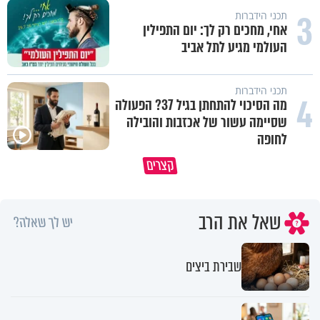
3
תכני הידברות
אחי, מחכים רק לך: יום התפילין
העולמי מגיע לתל אביב
תכני הידברות
4
מה הסיכוי להתחתן בגיל 37? הפעולה
שסיימה עשור של אכזבות והובילה
לחופה
באיזה אופן ומתי מותר לכבות אש
קצרים
בשבת?
מתכון ל׳שבת שלום׳
שאל את הרב
יש לך שאלה?
שבירת ביצים