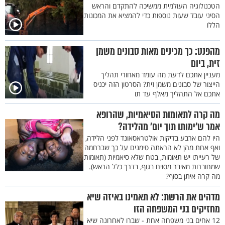
הטכנולוגיה העולמית ממשיכה להתקדם והראש
הסיני עובד שעות נוספות כדי להמציא את המכונות
הללו
מהפנט: כך מכינים מאות סבונים משמן
זית, ביום
מעניין אתכם לדעת מה עומד מאחורי תהליך
הייצור של סבונים משמן זית? הסרטון הזה יכניס
אתכם אל התהליך מאלף עד תו
מה קרה לתאומות הסיאמיות, שהרופא
אמר ש'ימותו תוך יום' מהלידה?
היו להם ארבע בדיקות אולטראסאונד לפני הלידה,
ואף אחת מהן לא הראתה סימנים על כך שברחמה
של רעייתו יש תאומות, בטח שלא סיאמיות (תאומות
שמחוברות מאיבר מסוים בגוף, בדרך כלל הראש).
מה קרה איתן בסוף?
מדהים את הרשת: לא תאמינו באיזה שיא
מחזיקים בני המשפחה הזו
12 אחים בני משפחה אחת - שברו לאחרונה שיא