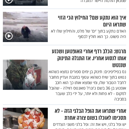
שמכאן הולכות היישר למזבלה
איך הוא נתקע שם? החילוץ הכי הזוי
שתראו היום
האדם נתקע בתוך 'ים' של מלט, והחילוץ שלו לא
היה פשוט. כך הוא חולץ לבסוף
מרגש: הכלב רדף אחרי האופנוען ושכנע
אותו לנסוע אחריו. אז התגלה התינוק
שננטש
נס בפיליפינים: תינוק בן ימים ספורים נמצא כשהוא
נטוש בתוך שיח כשהוא עטוף במגבת ועדיין מחובר
לחבל הטבור שלו, ומי שמצא אותו כך הוא רוכב
אופנוע בן 36 בשם ג'ונרל פואנטס רווילה - שהובל
למקום - לא פחות ולא יותר, על ידי כלב שעבר
בסביבה
אחרי שתראו את הופל הבלגי הזה - לא
תסכימו לאוכלו בשום צורה אחרת
יש ופל בלגי, ויש את זה: ופל בלגי משני הצדדים