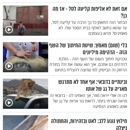
אם זאת לא אליפות קליעה לסל - אז מה
כן?
הבחור הזה התאמן כל כך הרבה על קליעה לסל,
עד שהוא נחשב לאלוף בבית הספר שלו. לא
מאמינים? תראו בעצמכם
בלי (שום) מאמץ: שיטת החיתוך של השף
הזה - הדהימה מיליונים
טכניקת חיתוך השום של השף הזה - הולכת
להדהים גם אתכם. איך הוא עושה את זה? במזרח
הרחוק זה הבייסיק למי שרוצה להצליח בתחום
ובינתיים בדובאי: אף אחד לא מתרגש
מאריה על גג של אוטו
לנו זה אולי ייראה מוזר, אך האמינו לנו - בדובאי זה
מראה שגרתי ביותר, לראות גור אריות על גג של
אוטו, באמצע הנסיעה
חילוץ נוגע ללב: לאט ובזהירות, והחתולה
ניצלה