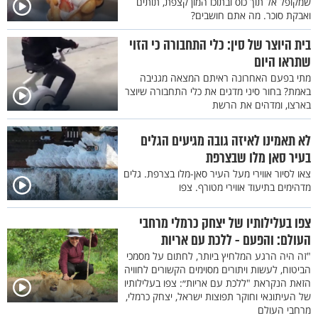
שמקופל אל תוך כוס ובתוכו המון קצפת, תותים
ואבקת סוכר. מה אתם חושבים?
בית היוצר של סין: כלי התחבורה כי הזוי
שתראו היום
מתי בפעם האחרונה ראיתם המצאה מגניבה
באמת? בחור סיני מדגים את כלי התחבורה שיוצר
בארצו, ומדהים את הרשת
לא תאמינו לאיזה גובה מגיעים הגלים
בעיר סאן מלו שבצרפת
צאו לסיור אווירי מעל העיר סאן-מלו בצרפת. גלים
מדהימים בתיעוד אווירי מטורף. צפו
צפו בעלילותיו של יצחק כרמלי מרחבי
העולם: והפעם - ללכת עם אריות
"זה היה הרגע המלחיץ ביותר, לחתום על מסמכי
הביטוח, לעשות ויתורים מסוימים הקשורים לחוויה
הזאת הנקראת "ללכת עם אריות״: צפו בעלילותיו
של העיתונאי וחוקר תפוצות ישראל, יצחק כרמלי,
מרחבי העולם