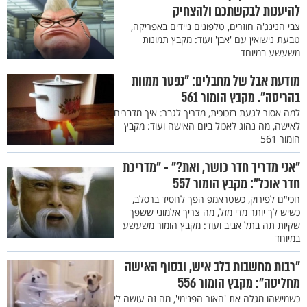
להיענות לבקשתכם ולהצחיק
צבי הנינג'ה חוזרים, טלפונים ניידים באפריקה,
טבעת נישואין עם 'אבן' ועוד: מקבץ תמונות
משעשע במיוחד
מודעת אבל של מחבלים: "נפטר ממוות
בהריסה". מקבץ הומור 561
למה אסור לגעת בזכוכית, מדריך לגבר: איך מדברים
לאישה, מה נהוג לאכול ביום האישה ועוד: מקבץ
הומור 561
"אני מדריך חדר כושר, ואת?" - "מדריכת
חדר אוכל": מקבץ הומור 557
חכי"ם לפירוק, כשטראמפ הפך לחסיד ברסלב,
כשיש לך יותר מדי מזל, מה צריך אלמוני ששפך
שקיות תה בתל אביב ועוד: מקבץ הומור משעשע
במיוחד
"רבות מחשבות בלב איש, ובסוף האישה
מחליטה": מקבץ הומור 556
כשמישהו מגלה את 'האור הפנימי', מה זה עושה לי