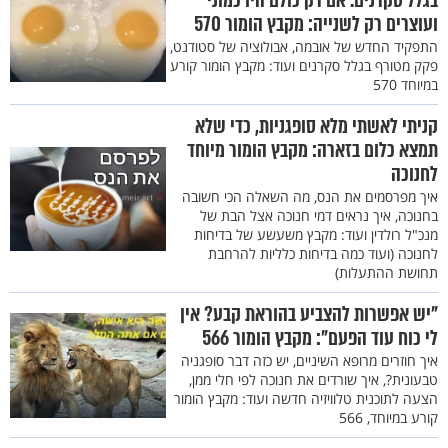
בגלל סקרנים. אם רק כולם היו כמוני
ועוצרים רק לשנייה: מקבץ הומור 570
התפקיד החדש של אובמה, אבולוציה של סטודנט,
פקק מטורף בגלל סקרנים ועוד: מקבץ הומור קורע
במיוחד 570
קניתי לאשתי מלא סופגניות, כדי שלא
תמצא כלום בזארה: מקבץ הומור מיוחד
לחנוכה
איך מפרסמים את הנס, מה השאלה הכי חשובה
בחנוכה, איך נראים דמי חנוכה אצל הבת של
מנכ"ל רולדין ועוד: מקבץ משעשע של בדיחות
לחנוכה (ועוד כמה בדיחות כלליות להרחבת
תחושת ההתעלות)
"יש אפשרות להצביע בהוראת קבע? אין
לי כוח עוד הפעם": מקבץ הומור 566
איך חוזרים מרופא השיניים, יש כזה דבר סופגניה
טבעונית?, איך שורדים את חנוכה לפי חלי ממן,
הצעה לתוכנית טלוויזיה חדשה ועוד: מקבץ הומור
קורע במיוחד, 566