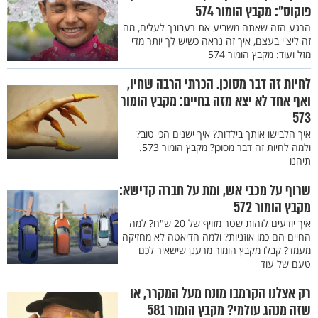
פוקוס": מקבץ הומור 574
הרגע הזה שאתה משביע את רעבונך לעלים, מה
זה ליצ'י בעצם, איך זה נראה כשיש לך יותר מדי
מזל ועוד: מקבץ הומור 574
לחיות זה דבר מסוכן. הכרתי הרבה שחיו,
ואף אחד לא יצא מזה בחיים: מקבץ הומור
573
איך הלבישו אותך בילדות? איך ישנים הכי טוב?
ולמה לחיות זה דבר מסוכן? מקבץ הומור 573.
תיהנו
שרוף על מכבי אש, ומת על חברה קדישא:
מקבץ הומור 572
איך יודעים לזהות שטר מזויף של 20 ש"ח? למה
החיים הם כמו אוזניות? ולמה הדיאטה לא מחזיקה
מעמד? קבלו מקבץ הומור מרענן שישאיר לכם
טעם של עוד
רק אצלנו הקרמבו מונח מעל המקרר, או
שזה מנהג עולמי? מקבץ הומור 581