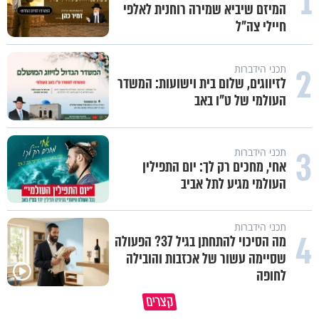
1
המיזם שיביא שמירה רוחנית לאלפי
חיילי צה"ל
2
תכני הידברות
לזיווגים, שלום בית וישועות: המשדר
העולמי של ט"ו באב
3
תכני הידברות
אחי, מחכים רק לך: יום התפילין
העולמי מגיע לתל אביב
תכני הידברות
4
מה הסיכוי להתחתן בגיל 37? הפעולה
שסיימה עשור של אכזבות והובילה
איך ייתכן שיש אנשים שיודעים
לחופה
במבט לאחור - האם התקופה הקשה
שהתורה אמת, ובכל זאת לא חיים
קצרים
הייתה שווה?
לפיה?