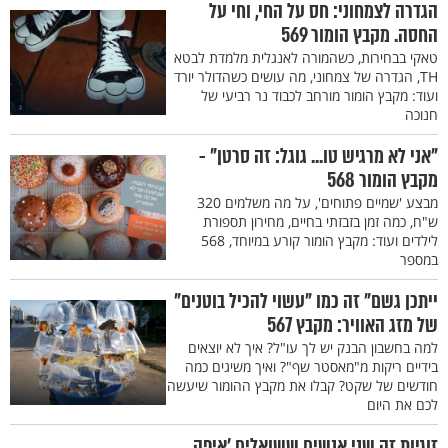
הגדרה לצמחוני: חס על החי, וחי על
החסה. מקבץ הומור 569
טאקי בבחירות, כשהמורה לאנגלית מלמדת לבטא
TH, הגדרה של צמחוני, מה עושים כשהדולר יורד
ועוד: מקבץ הומור מורחב לכבוד נר רביעי של
חנוכה
"אני לא מרגיש טו... גוגל: זה סרטן" -
מקבץ הומור 568
מבצע 'שמיים פתוחים', על מה משלמים 320
ש"ח, כמה זמן בזבזתי בחיים, מחירון תספורת
לילדים ועוד: מקבץ הומור קורע במיוחד, 568
במספר
ייתכן גשם" זה כמו "עשוי להכיל בוטנים"
של מזג האוויר: מקבץ 567
למה בחשבון הבנק יש לך עו"ל? איך לא יוצאים
בידיים ריקות מ"מאסטר שף"? ואיך משיגים כמה
חודשים של שקט? קבלו את מקבץ ההומור שיעשה
לכם את היום
זוגיות זה שני אנשים ששואלים ’איפה