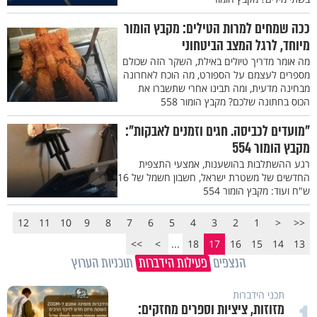
ככה שמחים למרות הטילים: מקבץ הומור
מיוחד, לרגל המצב הביטחוני
מה אומר מדריך טיולים באילת, השקר הזה שכולם
מספרים לעצמם על הספורט, מה הוכח לאחרונה
מבחינה מדעית, ומה תבינו אחרי שתשברו את
הכוס בחתונה שלכם? מקבץ הומור 558
"מועדים לכביסה. חגים וזמנים לאבקות":
מקבץ הומור 554
רגע ההשתלבות בהושענות, אמצעי התצפית
החדשים של משטרת ישראל, חשבון חשמל של 16
ש"ח ועוד: מקבץ הומור 554
12
11
10
9
8
7
6
5
4
3
2
1
<
<<
>>
>
...
18
17
16
15
14
13
הנצפים
פעילות הידברות
תוכניות הערוץ
תכני הידברות
מזוזות, ציציות וספרים מחזקים: