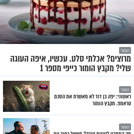
הומור
מרוצים? אכלתי סלט. עכשיו, איפה העוגה
שלי? מקבץ הומור כייפי מספר 1
הומור
ראשוני: יפה בן דוד לא מאשרת את הסכם
טראמפ. מקבץ הומור
הומור
מה המתכון לזוגיות טובה? משאל רחוב עם