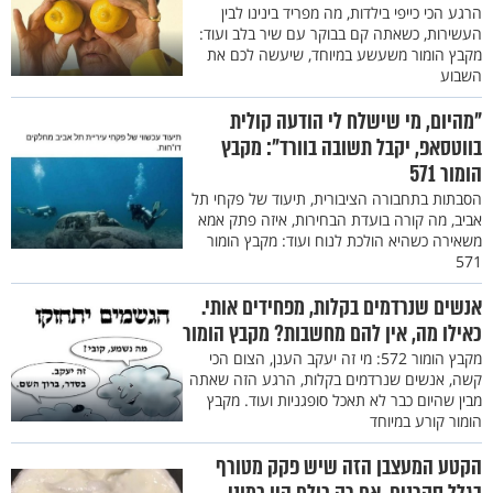
הרגע הכי כייפי בילדות, מה מפריד בינינו לבין
העשירות, כשאתה קם בבוקר עם שיר בלב ועוד:
מקבץ הומור משעשע במיוחד, שיעשה לכם את
השבוע
"מהיום, מי שישלח לי הודעה קולית
בווטסאפ, יקבל תשובה בוורד": מקבץ
הומור 571
הסבתות בתחבורה הציבורית, תיעוד של פקחי תל
אביב, מה קורה בועדת הבחירות, איזה פתק אמא
משאירה כשהיא הולכת לנוח ועוד: מקבץ הומור
571
אנשים שנרדמים בקלות, מפחידים אותי.
כאילו מה, אין להם מחשבות? מקבץ הומור
מקבץ הומור 572: מי זה יעקב הענן, הצום הכי
קשה, אנשים שנרדמים בקלות, הרגע הזה שאתה
מבין שהיום כבר לא תאכל סופגניות ועוד. מקבץ
הומור קורע במיוחד
הקטע המעצבן הזה שיש פקק מטורף