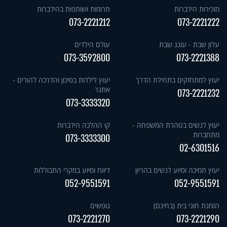
מזכירות הידברות
תרומות ושותפות בהידברות
073-2221212
073-2221222
עלון שבת - עונג שבת
עולם הילדים
073-3592800
073-2221388
יעוץ למתחזקים בתחילת הדרך
יעוץ לילדות בסיכון והדרכה להורים -
אתגר
073-2221232
073-3333320
יעוץ לנשים בטהרת המשפחה -
קו ההלכה הידברות
מתחברות
073-3333300
02-6301516
יעוץ תמיכה וסיוע לנשים בהריון
דיווח וסיוע במקרי התבוללות
052-9551591
052-9551591
הזמנת חוגי בית (בחינם)
נופשים
073-2221270
073-2221290