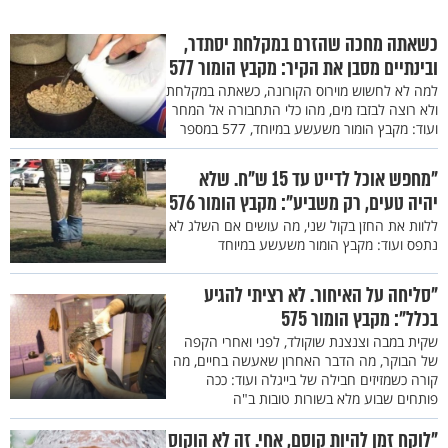
כשאתה מחכה שהזרם במקלחת יסתדר,
ובינתיים מסבן את הקיר: מקבץ הומור 577
למה לא לחשוש מוירוס הקורונה, כשאתה במקלחת
ולא רוצה לבזבז מים, מהו כלי התחבורה אל המחר
ועוד: מקבץ הומור משעשע במיוחד, 577 במספר
"מחפש אוכל לדייט עד 15 ש"ח. שלא
יהיה טעים, רק משביע": מקבץ הומור 576
ללוות את החזן בקול שני, מה עושים אם השלג לא
נתפס ועוד: מקבץ הומור משעשע במיוחד
"סליחה על האיחור. לא רציתי להגיע
בכלל": מקבץ הומור 575
שקית במבה וצנצנת שוקולד, לפני ואחרי הקפה
של הבוקר, מה הדבר האחרון שאעשה בחיים, מה
קורה כשמזיזים חבילה של בייגלה ועוד: ככה
פותחים שבוע מלא בשורות טובות ב"ה
"לוקח זמן להיות קוסם, אחי. זה לא הוקוס