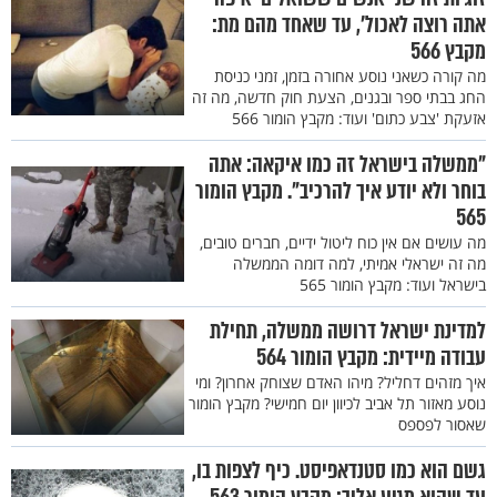
אתה רוצה לאכול’, עד שאחד מהם מת:
מקבץ 566
מה קורה כשאני נוסע אחורה בזמן, זמני כניסת
החג בבתי ספר ובגנים, הצעת חוק חדשה, מה זה
אזעקת 'צבע כתום' ועוד: מקבץ הומור 566
"ממשלה בישראל זה כמו איקאה: אתה
בוחר ולא יודע איך להרכיב". מקבץ הומור
565
מה עושים אם אין כוח ליטול ידיים, חברים טובים,
מה זה ישראלי אמיתי, למה דומה הממשלה
בישראל ועוד: מקבץ הומור 565
למדינת ישראל דרושה ממשלה, תחילת
עבודה מיידית: מקבץ הומור 564
איך מזהים דחליל? מיהו האדם שצוחק אחרון? ומי
נוסע מאזור תל אביב לכיוון יום חמישי? מקבץ הומור
שאסור לפספס
גשם הוא כמו סטנדאפיסט. כיף לצפות בו,