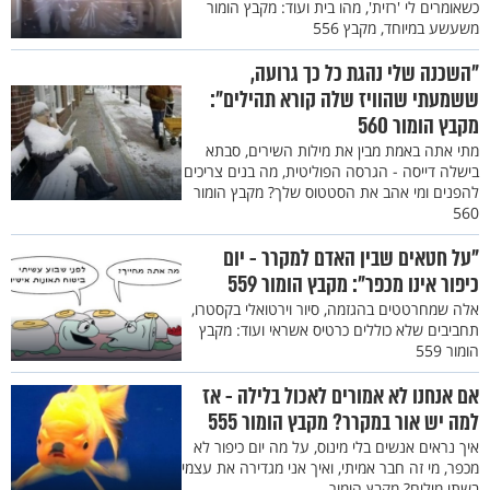
כשאומרים לי 'רזית', מהו בית ועוד: מקבץ הומור
משעשע במיוחד, מקבץ 556
"השכנה שלי נהגת כל כך גרועה,
ששמעתי שהוויז שלה קורא תהילים":
מקבץ הומור 560
מתי אתה באמת מבין את מילות השירים, סבתא
בישלה דייסה - הגרסה הפוליטית, מה בנים צריכים
להפנים ומי אהב את הסטטוס שלך? מקבץ הומור
560
"על חטאים שבין האדם למקרר - יום
כיפור אינו מכפר": מקבץ הומור 559
אלה שמחרטטים בהגזמה, סיור וירטואלי בקסטרו,
תחביבים שלא כוללים כרטיס אשראי ועוד: מקבץ
הומור 559
אם אנחנו לא אמורים לאכול בלילה - אז
למה יש אור במקרר? מקבץ הומור 555
איך נראים אנשים בלי מינוס, על מה יום כיפור לא
מכפר, מי זה חבר אמיתי, ואיך אני מגדירה את עצמי
בשתי מילים? מקבץ הומור