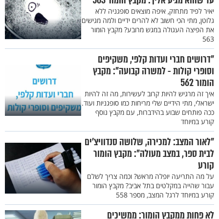
עד שהוא מגיע אליך: מקבץ הומור 563
יאיר לפיד מתחזק, איפה מוצאים סופגניה ללא
גלוטן, מתי הכי חשוב לא להרים ידיים ולמה מגישים
את הפיצה העגולה במגש מרובע? מקבץ הומור
563
"דרושים חברי ועדות קלפי, משקיפים
וסופרי קולות - למשרה קבועה": מקבץ
הומור 562
איך זה מרגיש להיות קרוב לעשירות, מה זה להיות
ישראלי, מתי הידיים שלי מריחות כמו סופגניות ועוד.
ככה פותחים שבוע בהידברות, עם מקבץ נוסף
קורע במיוחד
"לאור המצב: למכירה, שלושה סנדוויצ’ים
לבית ספר, במצב מעולה": מקבץ הומור
קורע
על מה התריעה יופלה מראש? וכמה צריך לשלם
עבור שהייה במקלטים בתל אביב? מקבץ הומור
קורע במיוחד לרגל המצב, מספר 558
לא פחות ממקבץ הומור: ממשיכים