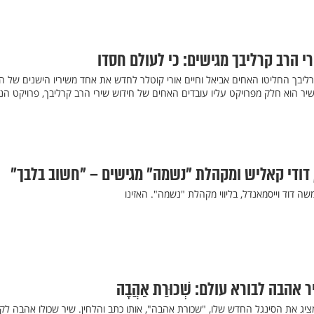
י הרב קרליבך מגישים: כי לעולם חסדו
ם השנה ה25 לרב קרליבך החליטו האחים אביאל וחיים אורי קוטלר לחדש את אחד משיריו הישנים של 
בך שיצא בשנת 1965. השיר הוא חלק מפרויקט עליו עובדים האחים של חידוש שירי הרב קרליבך, פרויקט ה
 דודי קאליש ומקהלת "נשמה" מגישים – "חשוב בלבך"
ה דוד וייסמאנדל, בליווי מקהלת "נשמה". האזינו
הבה לבורא עולם: שְׁכוּרַת אַהֲבָה
מציג את הסינגל החדש שלו, "שכורת אהבה", אותו כתב והלחין. שיר שכולו אהבה לק