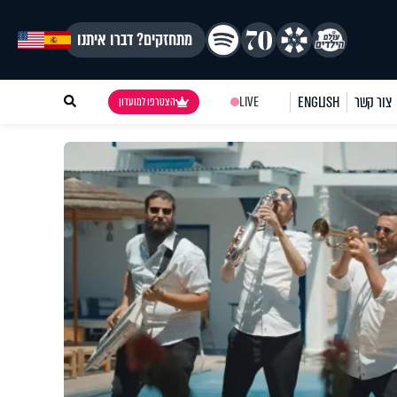
מתחזקים? דברו איתנו
צור קשר
ENGLISH
LIVE
הצטרפו למועדון