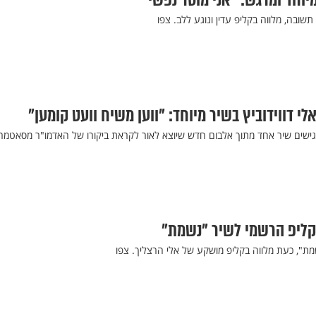
מיוחד ומרגש: "אני מוסר נפשי"
 תשובה, מלווה בקליפ עדין ונוגע ללב. צפו
י דווידוביץ בשיר מיוחד: "ווען משיח וועט קומען"
ישים שיר אחד מתוך אלבום חדש שיוצא לאור לקראת ביקורו של האדמו"ר מסאטמר
הקליפ הרשמי לשיר "נשמת"
ת", כעת מלווה בקליפ מושקע של אלי הרצליך. צפו