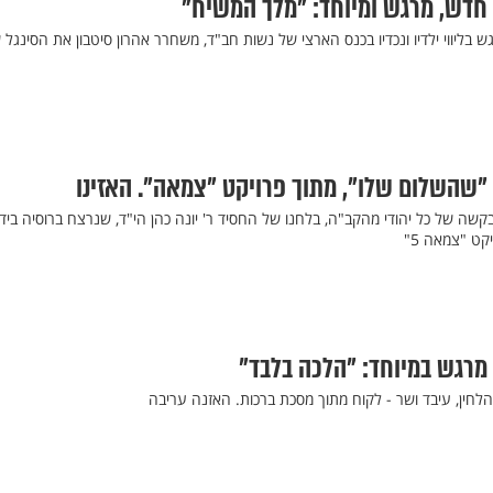
ל חדש, מרגש ומיוחד: "מלך המשיח"
 בליווי ילדיו ונכדיו בכנס הארצי של נשות חב"ד, משחרר אהרון סיטבון את הסינגל ש
 "שהשלום שלו", מתוך פרויקט "צמאה". האזינו
קשה של כל יהודי מהקב"ה, בלחנו של החסיד ר' יונה כהן הי"ד, שנרצח ברוסיה בידי
קט "צמאה 5"
 מרגש במיוחד: "הלכה בלבד"
לחין, עיבד ושר - לקוח מתוך מסכת ברכות. האזנה עריבה