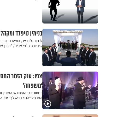
בנימין נויפלד ומקהל
לכבוד ט"ו באב, הוציא החזן ב
שירים כמו "מי אדיר", "מי בן 
צפו: ענק הזמר החסיד
’משפחה’
בחתונת בן העיתונאי השדרן וע
המרגש "הנני רופא לך" יחד ע