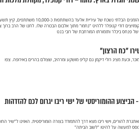
נתי הגדול בארץ: נחמו – דודי קנופלר, מקהלת מלכות ורו
סנונית נוספת מתוך קומזיץ בין הזמנים הבלתי נשכח של עיריית אלעד בהשתתפות כ-10,000 משתתפים
מזיצים דודי קנופלר ללהיט "נחמו" מתוך אלבום הבכורה שלו. לחנו של הרב ברוך צ'
 של פנחס ביכלר ותזמורתו המורחבת של רובי בנט
ירו "כח הרצון"
כר, וכעת מציג רולי דיקמן גם קליפ מושקע ומרהיב, שצולם בהרים באירופה. צפו
 הביצוע ההומוריסטי של ישי ריבו יגרום לכם להזדהות
גרת להורים, וישי ריבו מצא דרך להתמודד בצורה הומוריסטית. האזינו ל"שיר החו
בוסס למעשה על להיטו "לשוב הביתה"