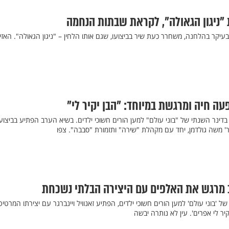
 "ניגון הגאולה", לקראת שבתות הנחמה
עיקר בהלחנה, משחרר כעת שיר בביצועו, שגם אותו הלחין – "ניגון הגאולה". האזינ
ופעה חיה ומרגשת במיוחד: "הבן יקיר לי"
, בדינר השנתי של "בוני עולם" למען הורים חשוכי ילדים. בשיא הערב הפתיע בביצוע
ר' משה גולדמן, יחד עם מקהלת "שירה" ותזמורת "סבבה". צפו
ב מרגש את האלפים עם היצירה הבלתי נשכחת
 'בוני עולם' למען הורים חשוכי ילדים, הפתיע זאנוויל ויינברגר עם יצירתו המרטי
יר לי אפרים'. עין לא נותרה יבשה