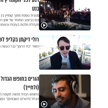
רגע לפני הקומזיץ הש
בנט
צפו בביצוע המיוחד של אמן הקו
מקהלת מלכות בעיבודו וניצוחו
רולי דיקמן בקליפ לש
השיר "כח הרצון" כבר נעשה מו
הורים בחופש הגדול -
(ולחייך)
החופש הגדול מהווה תקופה מאת
הגדול (להורים השבוזים)" המ