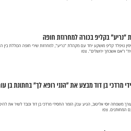
ת "נריע" בקליפ בכורה למחרוזת חופה
נימין נויפלד קליפ מושקע יחד עם מקהלת "נריע", למחרוזת שירי חופה הכוללת בין 
שיח" ו"אם אשכחך ירושלים". צפו
י מרדכי בן דוד מבצע את "הנני רופא לך" בחתונת בן עור
ורך משפחה יוסי אליטוב, הגיע ענק הזמר החסידי מרדכי בן דוד וכובד לשיר את להיט
ם המחותנים. צפו