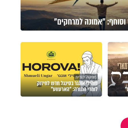
 וסוחף: "אמונה למרחקים"
מוזיקה יהודית
שמילי אונגר בסינגל חדש לחיזוק
"
לומדי התורה: "הארעווע"