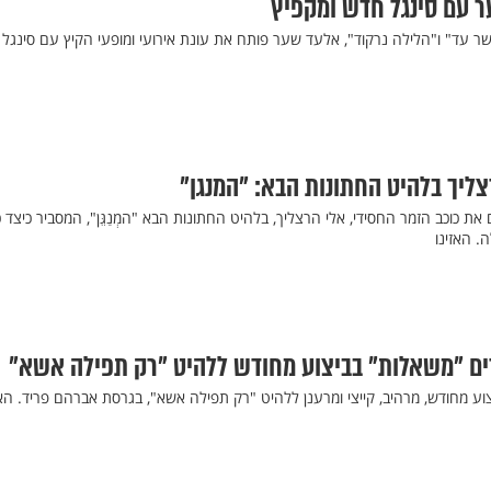
 עם סינגל חדש ומקפיץ
ר עד" ו"הלילה נרקוד", אלעד שער פותח את עונת אירועי ומופעי הקיץ עם סינגל
צליך בלהיט החתונות הבא: "המנגן"
ת כוכב הזמר החסידי, אלי הרצליך, בלהיט החתונות הבא "המְנַגֵּן", המסביר כיצד 
. האזינו
דים "משאלות" בביצוע מחודש ללהיט "רק תפילה אשא"
ע מחודש, מרהיב, קייצי ומרענן ללהיט "רק תפילה אשא", בגרסת אברהם פריד. האז