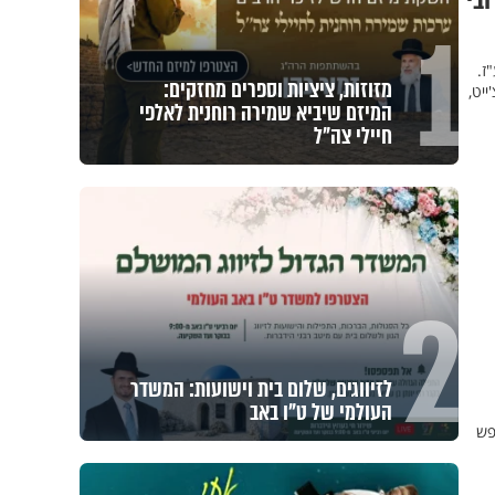
בי
1
, קיץ תשע"ז.
מזוזות, ציציות וספרים מחזקים:
ייט,
המיזם שיביא שמירה רוחנית לאלפי
חיילי צה"ל
2
לזיווגים, שלום בית וישועות: המשדר
העולמי של ט"ו באב
פש