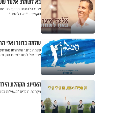
בא לשמח: אלעד שער
אחרי הלהיטים המקפיצים "אוש
ומקפיץ – "באנו לשמח"
שלמה ברונר ואלי הר
שלמה ברונר ותזמורתו מארחים א
אחד יכול לזכות לשמח חתן וכלה
האזינו: מקהלת היל
מקהלת הילדים "משאלות בביצו