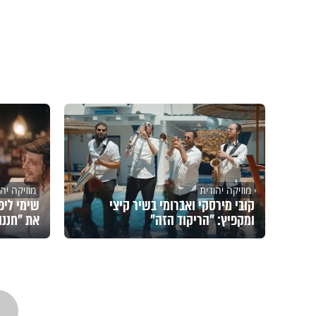
מוזיקה יהודית
מוזיקה יהו
קובי מירסקי ואברומי בשיר קיצי
שימי ליפ
ומקפיץ: "הריקוד הזה"
את "חננו