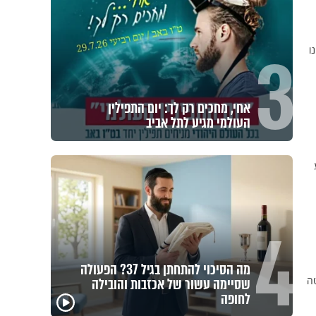
3
ו
אחי, מחכים רק לך: יום התפילין
העולמי מגיע לתל אביב
4
מה הסיכוי להתחתן בגיל 37? הפעולה
טה
שסיימה עשור של אכזבות והובילה
לחופה