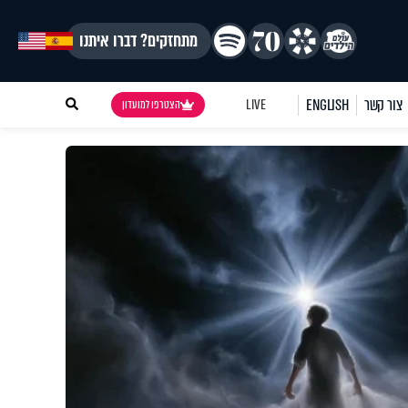
מתחזקים? דברו איתנו
צור קשר
ENGLISH
LIVE
הצטרפו למועדון