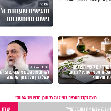
אמונה
מרגישים שעבודת ה' 
פשוט משחשבתם
מודד עם קשיי הפרנסה,
מבחן האמונה
הפחד מפני העתיד? מכתב
לאהוב את השם אהבה עזה: הר
סר עוצמתי
יגאל כהן על מבחן האמונה
רוצה לקבל התראה במייל על כל תוכן חדש של אמונה?