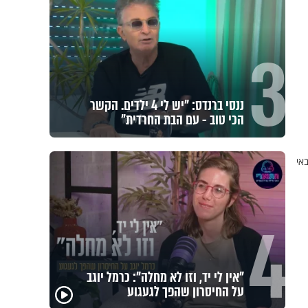
3
אחי, מחכים רק לך: יום התפילין
העולמי מגיע לתל אביב
אי
4
מה הסיכוי להתחתן בגיל 37? הפעולה
שסיימה עשור של אכזבות והובילה
לחופה
גם השולחן שבת שאתם