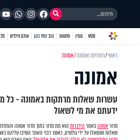
VOD
מגזין
חדשות
הרב זמיר כהן
עולם הילדים
70 שאלות
ראשי
רוחניות ואמונה
אמונה
אמונה
עשרות שאלות מרתקות באמונה - כל מ
ידעתם את מי לשאול
מדור
אמונה
באתר
הידברות
הוא תת מדור בתוך מדור אמונה והתחזקו
שאלות שנשאלו על ידי גולשים, כאשר רבני האתר השיבו עליהם באופן
מדוע הפילוסופיה לא יכולה להגדיר את אלוקים?
האם האדם הוא חל