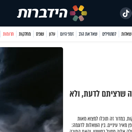
למתחילים
שאל את הרב
זמני היום
עלון
שופס
מחלקות
תרומות
ה שרציתם לדעת, ולא
ת. במדור זה תוכלו למצוא מאות
 מאיר עיניים. בין השאלות לדוגמה:
ק אלוק ממעל כפשוטו, והאם התורה