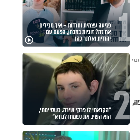
1
מזוזות, ציציות וספרים מחזקים:
המיזם שיביא שמירה רוחנית לאלפי
חיילי צה"ל
דברי
2
ה,
לזיווגים, שלום בית וישועות: המשדר
העולמי של ט"ו באב