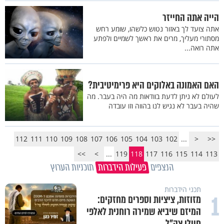
הייה אתה החייזר
אתה צועד לך באזור נטוש כלשהו, שומע רחש
מסתורי מעליך, מרים את ראשך לשמיים ולפתע
אתה רואה...
האם האמונה באלוקים היא פרימיטיבית?
לעולם לא ניתן לדעת בוודאות מה היה בעבר. מה
שהיה בעבר לא נגיש לנו בהווה וזו עובדה
112
111
110
109
108
107
106
105
104
103
102
...
<
<<
>>
>
...
119
118
117
116
115
114
113
הנצפים
פעילות הידברות
תוכניות הערוץ
תכני הידברות
1
מזוזות, ציציות וספרים מחזקים:
המיזם שיביא שמירה רוחנית לאלפי
חיילי צה"ל