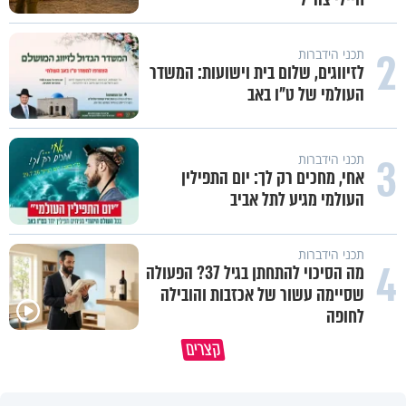
2
תכני הידברות
לזיווגים, שלום בית וישועות: המשדר
העולמי של ט"ו באב
3
תכני הידברות
אחי, מחכים רק לך: יום התפילין
העולמי מגיע לתל אביב
תכני הידברות
4
מה הסיכוי להתחתן בגיל 37? הפעולה
שסיימה עשור של אכזבות והובילה
לחופה
קצרים
מדוע האמונה נמשלה למלח?
גם ׳הרע׳ זה הרחמים של בורא ע