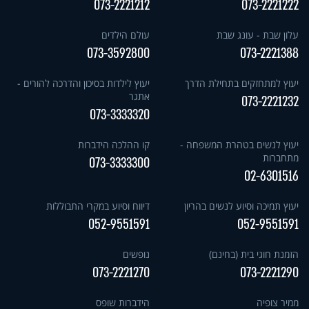
073-2221212
073-2221222
עלון שבת - עונג שבת
עולם הילדים
073-3592800
073-2221388
יעוץ למתחזקים בתחילת הדרך
יעוץ לילדות בסיכון והדרכה להורים -
אתגר
073-2221232
073-3333320
יעוץ לנשים בטהרת המשפחה -
קו ההלכה הידברות
מתחברות
073-3333300
02-6301516
יעוץ תמיכה וסיוע לנשים בהריון
דיווח וסיוע במקרי התבוללות
052-9551591
052-9551591
הזמנת חוגי בית (בחינם)
נופשים
073-2221270
073-2221290
ממיר צופיה
הידברות שופס