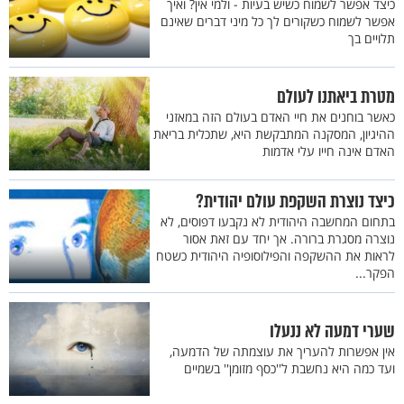
כיצד אפשר לשמוח כשיש בעיות - ולמי אין? ואיך
אפשר לשמוח כשקורים לך כל מיני דברים שאינם
תלויים בך
מטרת ביאתנו לעולם
כאשר בוחנים את חיי האדם בעולם הזה במאזני
ההיגיון, המסקנה המתבקשת היא, שתכלית בריאת
האדם אינה חייו עלי אדמות
כיצד נוצרת השקפת עולם יהודית?
בתחום המחשבה היהודית לא נקבעו דפוסים, לא
נוצרה מסגרת ברורה. אך יחד עם זאת אסור
לראות את ההשקפה והפילוסופיה היהודית כשטח
הפקר...
שערי דמעה לא ננעלו
אין אפשרות להעריך את עוצמתה של הדמעה,
ועד כמה היא נחשבת ל''כסף מזומן'' בשמיים