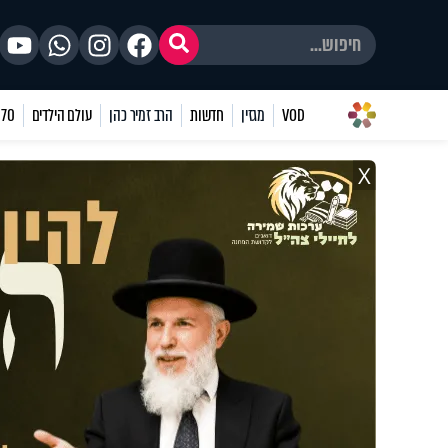
VOD
מגזין
חדשות
הרב זמיר כהן
עולם הילדים
70 שאלות
X