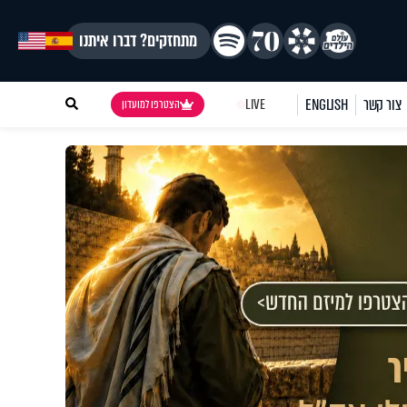
מתחזקים? דברו איתנו
צור קשר
ENGLISH
LIVE
הצטרפו למועדון