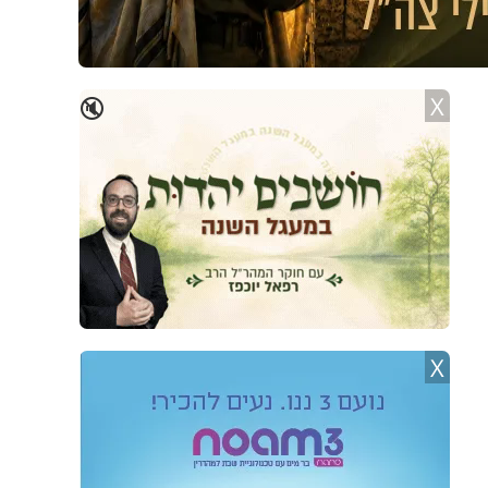
X
🔇
X