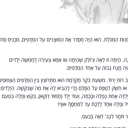
ֲנוּת הַמַּכֹּלֶת. הוּא הָיָה מְסַדֵּר אֶת הַמּוּצָרִים עַל הַמַּדָּפִים, מַכְנִיס סְחו
ָה. הָיְתָה זוֹ לֵאָה צ'וֹלָק שֶׁהָיְתָה אָז אִמָּא צְעִירָה לַחֲמִשָּׁה יְלָדִים
ָה מֻנָּח גָּבוֹהַּ עַל אַחַד הַמַּדָּפִים.
ַב רוּחַ יָרוּד. מִשְּׁעַת בֹּקֶר מֻקְדֶּמֶת הוּא מִתְרוֹצֵץ בֵּין הַמַּדָּפִים הַצְּפוּפִי
 או חֵשֶׁק לְטַפֵּס עַל הַסֻּלָּם כְּדֵי לְהָבִיא לָהּ אֶת מַה שֶּׁבִּקְּשָׁה. הַיְלָדִים
, יַלְדָּה אַחַת נָפְלָה וּבָכְתָה, וְעוֹד יֶלֶד (חָמוּד דַּוְקָא), בִּקֵּשׁ וַפְלֶה בְּטַעַם
ְׁבִיל וַפְלֶה אֶחָד לָלֶכֶת עַד לַמַּחְסָן? אוּף!
מַר תֹּמֶר לִגְב' לֵאָה בְּכַעַס.