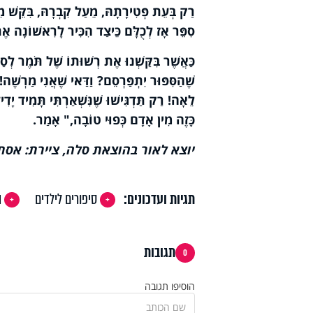
רַק בְּעֵת פְּטִירָתָהּ, מֵעַל קִבְרָהּ, בִּקֵּשׁ מ
סִפֵּר אָז לְכֻלָּם כֵּיצַד הִכִּיר לָרִאשׁוֹנָה אֶת
כַּאֲשֶׁר בִּקַּשְׁנוּ אֶת רְשׁוּתוֹ שֶׁל תֹּמֶר לְ
שֶׁהַסִּפּוּר יִתְפַּרְסֵם? וַדַּאי שֶׁאֲנִי מַרְשֶׁה!
לֵאָה! רַק תַּדְגִּישׁוּ שֶׁנִּשְׁאַרְתִּי תָּמִיד יָדִיד
כָּזֶה מִין אָדָם כְּפוּי טוֹבָה," אָמַר.
יוצא לאור בהוצאת סלה, ציירת: אסת
תגיות ועדכונים:
סיפורים לילדים
ה
תגובות
0
הוסיפו תגובה