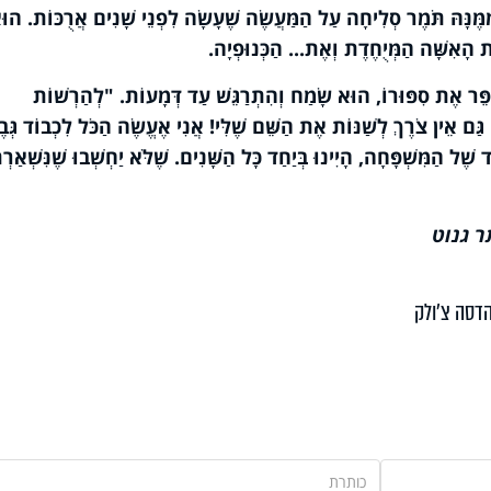
ִמֶּנָּהּ תֹּמֶר סְלִיחָה עַל הַמַּעֲשֶׂה שֶׁעָשָׂה לִפְנֵי שָׁנִים אֲרֻכּוֹת. הוּ
 הָאִשָּׁה הַמְּיֻחֶדֶת וְאֶת... הַכְּנוּפְיָה.
סַפֵּר אֶת סִפּוּרוֹ, הוּא שָׂמַח וְהִתְרַגֵּשׁ עַד דְּמָעוֹת. "לְהַרְשׁוֹת
 גַּם אֵין צֹרֶךְ לְשַׁנּוֹת אֶת הַשֵּׁם שֶׁלִּי! אֲנִי אֶעֱשֶׂה הַכֹּל לִכְבוֹד גְּב
 שֶׁל הַמִּשְׁפָּחָה, הָיִינוּ בְּיַחַד כָּל הַשָּׁנִים. שֶׁלֹּא יַחְשְׁבוּ שֶׁנִּשְׁאַרְתּ
ר גנוט
דסה צ'ולק