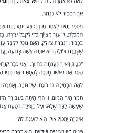
לֵאָה לֹא אָמְרָה מִלָּה. הִיא יָצְאָה מִן הַחֲנוּת בְּש
אַךְ הַסִּפּוּר לֹא נִגְמַר.
מִסְפַּר יָמִים לְאַחַר מִכֵּן נִפְצַע תֹּמֶר, דָּם שָׁתַ
הַמַּכֹּלֶת, לְ"עֵזֶר מִצִּיּוֹן" כְּדֵי לְקַבֵּל עֶזְרָה. בּ
בְּכָבוֹד: "גְּבֶרֶת צ'וֹלָק, הַאִם נוּכַל לְקַבֵּל עֶזְ
שֶׁגְּבֶרֶת צ'וֹלָק הִיא אוֹתָהּ אִשָּׁה צְנוּעָה וַעֲדִי
"כֵּן, בְּוַדַּאי," נֶעֶנְתָה בְּחִיּוּךְ. "אֲנִי כְּבָר 
הֵסֵב אֶת רֹאשׁוֹ, מְנַסֶּה לְהַסְתִּיר אֶת פָּנָיו הַנּ
לֵאָה הִבְחִינָה בִּמְבוּכָתוֹ שֶׁל תֹּמֶר, וְאָמְרָה: "
תֹּמֶר הָיָה הָמוּם. זוֹ הֲרֵי הָיְתָה בַּעֲבוּרָהּ הִזְדּ
שֶׁעָשָׂה לַבַּת שֶׁלָּהּ, וְעַל הַוַּפְלֶה בְּטַעַם אֱגוֹזִ
אֵיךְ זֶה יִתָּכֵן? אוּלַי הִיא לוֹעֶגֶת לוֹ?
פָּנֶיהָ הָיוּ רְצִינִיִּים וּשְׁלֵוִים. הִיא דִּבְּרָה בִּרְצִ