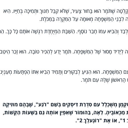
לְטָה שֶׁתֹּמֶר הוּא בָּחוּר צָעִיר, שֶׁלֹּא קִבֵּל חִנּוּךְ וּתְמִיכָה בְּחַיָּיו. הִיא
ָה לִבְנֵי הַמִּשְׁפָּחָה מְאוּמָה עַל הַמִּקְרֶה בַּמַּכֹּלֶת.
עַ לְבַד וְהֵבִיא עִמּוֹ חָבֵר נוֹסָף. הַשַּׁבָּת הַמְיֻחֶדֶת רִגְּשָׁה אוֹתָם כָּל כָּךְ. הֵ
ה לְיָדִיד מָסוּר שֶׁל הַמִּשְׁפָּחָה. תֹּמֶר יָדַע לְהַכִּיר טוֹבָה. הוּא זָכַר הֵיטֵב
 הַמִּשְׁפָּחָה. הוּא הִגִּיעַ לְבִקּוּרִים וְתָמִיד הֵבִיא אִתּוֹ הַפְתָּעוֹת מְעַנְיְנו
הָרִאשׁוֹן שֶׁלָּהּ עִם תֹּמֶר.
קְמֶן מְשֻׁכְלָל עִם סִדְרַת דִּיסְקִים בְּשֵׁם "רֹגַע", שֶׁבָּהֶם מוּזִיקָה
 מַכְאוֹבֶיהָ. לֵאָה, בַּהוּמוֹר שֶׁאִפְיֵן אוֹתָהּ גַּם בַּשָּׁעוֹת הַקָּשׁוֹת,
".