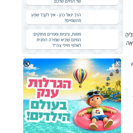
של החיים שלכם
הרב יגאל כהן - איך לקבל שפע
מהשמיים?
לֶיהָ
מזוזות, ציציות וספרים מחזקים:
המיזם שיביא שמירה רוחנית
ָאָה
לאלפי חיילי צה"ל
X
🔇
א