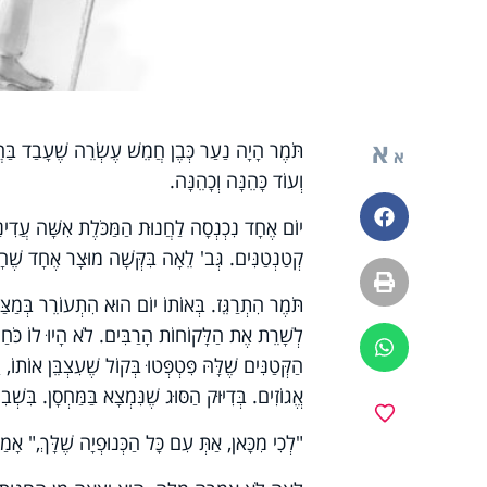
א
תֹּמֶר הָיָה נַעַר כְּבֶן חֲמֵשׁ עֶשְׂרֵה שֶׁעָבַד בַּח
א
וְעוֹד כָּהֵנָּה וְכָהֵנָּה.
פייסבוק
יוֹם אֶחָד נִכְנְסָה לַחֲנוּת הַמַּכֹּלֶת אִשָּׁה עֲדִינ
קְטַנְטַנִּים. גְּב' לֵאָה בִּקְּשָׁה מוּצָר אֶחָד שֶׁהָי
הדפסה
תֹּמֶר הִתְרַגֵּז. בְּאוֹתוֹ יוֹם הוּא הִתְעוֹרֵר בְּמַצּ
לְשָׁרֵת אֶת הַלָּקוֹחוֹת הָרַבִּים. לֹא הָיוּ לוֹ כֹּחַ
ווטסאפ
הַקְּטַנִּים שֶׁלָּהּ פִּטְפְּטוּ בְּקוֹל שֶׁעִצְבֵּן אוֹתוֹ
אֱגוֹזִים. בְּדִיּוּק הַסּוּג שֶׁנִּמְצָא בַּמַּחְסָן. בִּש
מועדפים
"לְכִי מִכָּאן, אַתְּ עִם כָּל הַכְּנוּפְיָה שֶׁלָּךְ," אָ