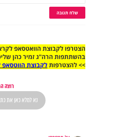
שלח תגובה
בהשתתפות הרה"ג זמיר כהן שליט
>> להצטרפות
לקבוצת הווטסאפ ל
רוצה הת