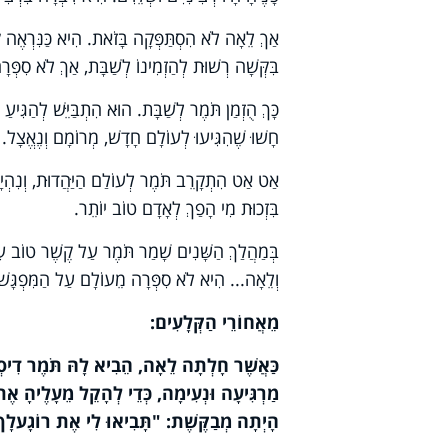
אַךְ לֵאָה לֹא הִסְתַּפְּקָה בָּזֹאת. הִיא כַּנִּרְאֶה קָ
בִּקְּשָׁה רְשׁוּת לְהַזְמִינוֹ לְשַׁבָּת, אַךְ לֹא סִפְּר
כָּךְ הֻזְמַן תֹּמֶר לְשַׁבָּת. הוּא הִתְבַּיֵּשׁ לְהַגִּי
חָשׁוּ שֶׁהִגִּיעוּ לְעוֹלָם חָדָשׁ, מְרוֹמָם וְנֶאֱצָל.
אַט אַט הִתְקָרֵב תֹּמֶר לְעוֹלַם הַיַּהֲדוּת, וְנִהְיָ
בִּזְכוּת מִי הָפַךְ לְאָדָם טוֹב יוֹתֵר.
בְּמַהֲלַךְ הַשָּׁנִים שָׁמַר תֹּמֶר עַל קֶשֶׁר טוֹב עִם
וְלֵאָה... הִיא לֹא סִפְּרָה מֵעוֹלָם עַל הַמִּפְגָּשׁ 
מֵאֲחוֹרֵי הַקְּלָעִים:
כַּאֲשֶׁר חָלְתָה לֵאָה, הֵבִיא לָהּ תֹּמֶר דִיסְ
מַרְגִּיעָה וּנְעִימָה, כְּדֵי לְהָקֵל מֵעָלֶיהָ אֶת
הָיְתָה מְבַקֶּשֶׁת: "תָּבִיאוּ לִי אֶת רוֹגָעלָךְ 1", אוֹ אֶת "רוֹגָעלָךְ 2