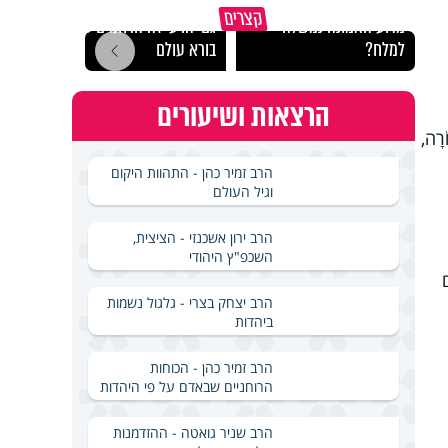
קצרים
מדוע האמונה נמשלה
גם ׳הרע׳ זה הרחמים של
האם מ
למלח?
בורא עולם
בשבת
הרצאות ושיעורים
ֹרָה,
הרב זמיר כהן - התהוות היקום
וגיל העולם
הרב ירון אשכנזי - הציצית,
השכפ"ץ היהודי
ם
הרב יצחק בצרי - גלגול נשמות
ביהדות
הרב זמיר כהן - הכוחות
הרוחניים שבאדם על פי היהדות
הרב שניר גואטה - ההזדמנות