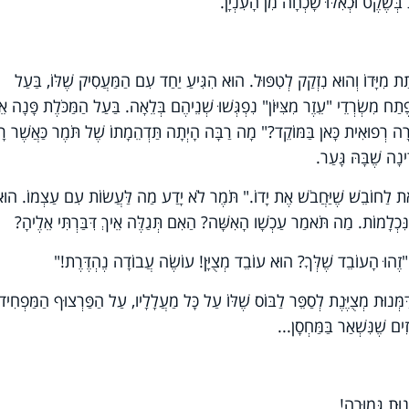
ֶׁקֶט וּכְאִלּוּ שָׁכְחָה מִן הָעִנְיָן.
ת מִיָּדוֹ וְהוּא נִזְקַק לְטִפּוּל. הוּא הִגִּיעַ יַחַד עִם הַמַּעֲסִיק שֶׁלּוֹ, בַּעַל
ְפֶתַח מִשְׂרְדֵי "עֵזֶר מִצִּיּוֹן" נִפְגְּשׁוּ שְׁנֵיהֶם בְּלֵאָה. בַּעַל הַמַּכֹּלֶת פָּנָה אֵ
רָה רְפוּאִית כָּאן בַּמּוֹקֵד?" מָה רַבָּה הָיְתָה תַּדְהֵמָתוֹ שֶׁל תֹּמֶר כַּאֲשֶׁר ר
נָה שֶׁבָּהּ גָּעַר.
קוֹרֵאת לַחוֹבֵשׁ שֶׁיַּחֲבֹשׁ אֶת יָדוֹ." תֹּמֶר לֹא יָדַע מַה לַּעֲשׂוֹת עִם עַצְמוֹ. הוּ
ִכְלָמוֹת. מַה תֹּאמַר עַכְשָׁו הָאִשָּׁה? הַאִם תְּגַלֶּה אֵיךְ דִּבַּרְתִּי אֵלֶיהָ?
זֶהוּ הָעוֹבֵד שֶׁלְּךָ? הוּא עוֹבֵד מְצֻיָּן! עוֹשֶׂה עֲבוֹדָה נֶהְדֶּרֶת!"
ַמְּנוּת מְצֻיֶּנֶת לְסַפֵּר לַבּוֹס שֶׁלּוֹ עַל כָּל מַעֲלָלָיו, עַל הַפַּרְצוּף הַמַּפְחִיד
ים שֶׁנִּשְׁאַר בַּמַּחְסָן...
ינוּת גְּמוּרָה!