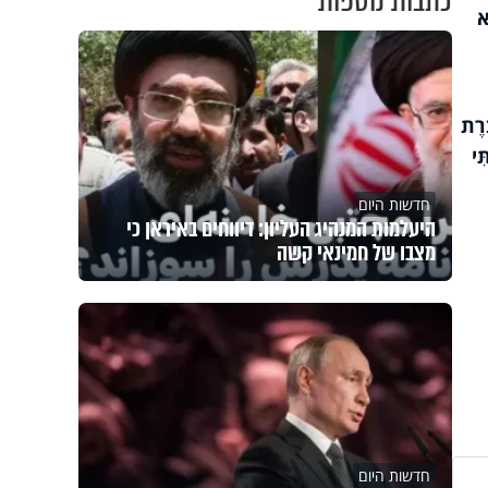
כתבות נוספות
א
ֶרֶת
ִי
חדשות היום
היעלמות המנהיג העליון: דיווחים באיראן כי
מצבו של חמינאי קשה
חדשות היום