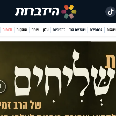
למתחילים
שאל את הרב
זמני היום
עלון
שופס
מחלקות
תרומות