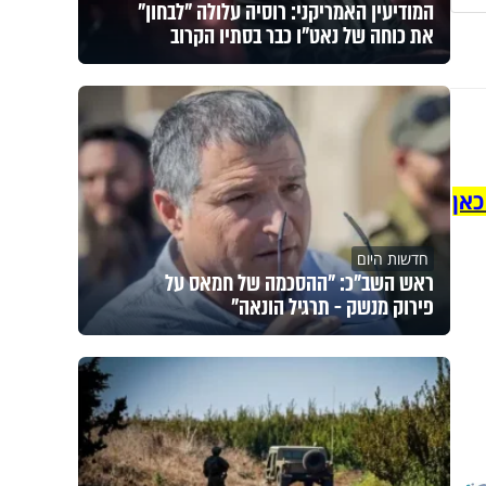
המודיעין האמריקני: רוסיה עלולה "לבחון"
את כוחה של נאט"ו כבר בסתיו הקרוב
כאן
חדשות היום
ראש השב"כ: "ההסכמה של חמאס על
פירוק מנשק - תרגיל הונאה"