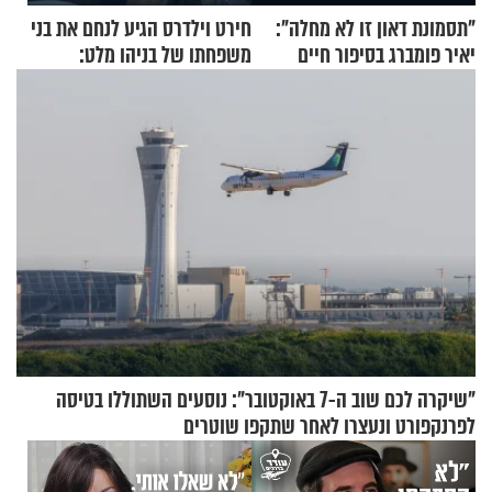
"תסמונת דאון זו לא מחלה":
חירט וילדרס הגיע לנחם את בני
יאיר פומברג בסיפור חיים
משפחתו של בניהו מלט:
מעורר השראה
"מיליונים באירופה תומכים
בכם"
"שיקרה לכם שוב ה-7 באוקטובר": נוסעים השתוללו בטיסה
לפרנקפורט ונעצרו לאחר שתקפו שוטרים