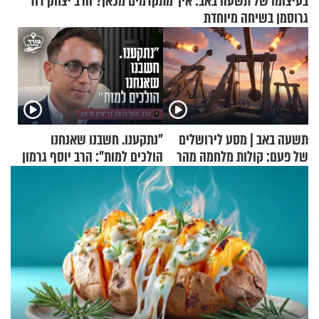
בעיצומו של תשעה באב: איך מתקדמים מכאן? הרב יצחק דוד
גרוסמן בשיחה מיוחדת
תשעה באב | מסע לירושלים
"נתקענו. חשבנו שאנחנו
של פעם: קולות מלחמה מהר
הולכים למות": הרב יוסף גרמון
הזיתים
בריאיון מרתק