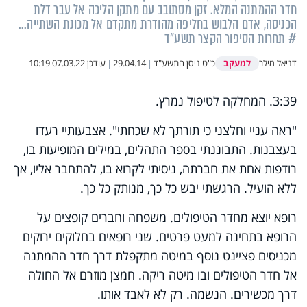
חדר ההמתנה המלא. זקן מסתובב עם מתקן הליכה אל עבר דלת
הכניסה, אדם הלבוש בחליפה מהודרת מתקדם אל מכונת השתייה...
# תחרות הסיפור הקצר תשע"ד
למעקב
דניאל מילר
כ"ט ניסן התשע"ד
|
29.04.14
|
עודכן
07.03.22 10:19
3:39. המחלקה לטיפול נמרץ.
"ראה עניי וחלצני כי תורתך לא שכחתי". אצבעותיי רעדו
בעצבנות. התבוננתי בספר התהלים, במילים המופיעות בו,
רודפות אחת את חברתה, ניסיתי לקרוא בו, להתחבר אליו, אך
ללא הועיל. הרגשתי יבש כל כך, מנותק כל כך.
רופא יוצא מחדר הטיפולים. משפחה וחברים קופצים על
הרופא בתחינה למעט פרטים. שני רופאים בחלוקים ירוקים
מכניסים פציינט נוסף במיטה מתקפלת דרך חדר ההמתנה
אל חדר הטיפולים ובו מיטה ריקה. חמצן מוזרם אל החולה
דרך מכשירים. הנשמה. רק לא לאבד אותו.