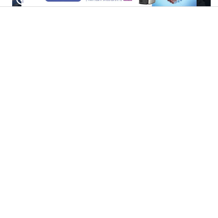
הכירו את הרב אריה פינקל זצ"ל
הרב רפאל רובין: איך מתאבלים
דרך 3 הסיפורים המפעימים
על טרגדיה בת אלפיים שנה?
האלה
"אם שכחתי לנשום – הייתי נחנק": יוחאי לוי בסיפור חיים מעורר
השראה