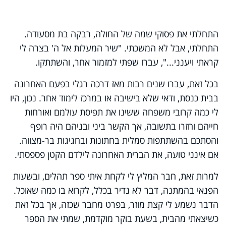
התחלתי את פסוקי שמה של החולה, רבקה בת מסעודה.
התחלתי, אבל לא המשכתי. "שיר המעלות אל ה' בצרה לי
קראתי ויענני...", עברו שפתי למזמור אחר, והשתתקו.
בכל זאת, עברו שנים רבות מאז דרכה רגלי בפעם האחרונה
בבית כנסת, ודאי שלא בישיבה או במרכז לימוד אחר. נכון, היו
לי כמה קרובי משפחה ששינו את תפיסת עולמם ואורחות
חייהם וחזרו בתשובה, אך הקשר ביני ובניהם היה רופף
והסתכם בהשתתפות סמלית בחתונות ובחגיגות בר-מצווה.
אם אינני טועה, את הברית האחרונה לילדם הקטן פספסתי.
למרות זאת, חבר המליץ לי לקחת איתי ספר תהלים, ובשעות
הפנאי בהמתנה, דבר לא נדיר בכלל, לקרוא בו כמה שאוכל.
הדבר נשמע לי קצת מוזר, בפרט מחבר שכזה, אך בכל זאת
כשיצאתי מהבית, בשעת בוקר מוקדמת, שמתי את הספר