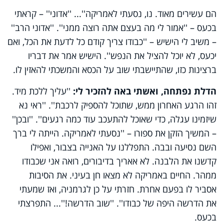
הם עשירים מאוד. נו, נסעתי לאמריקה''... ''אדוני'' – קראתי
בכעס – ''אמור לי מה בעצם אתה רוצה ממני''. ''אדוני הרב''
– משיב לי הישיש – ''כבודו צריך קודם כל לדעת את הכל, ואם
יכעס, לא יוכל להציל את הנפש''. הישיש אמר את דבריו
ברצינות כזו, שהתיישבתי שוב על הכסא והמשכתי להאזין לו.
הדלת נפתחה, ואשתי באה להזכיר לי:
''עליך ללכת מיד.
זהו הרגע האחרון ממש, שתוכל להספיק לרכבת''. ''ראי נא
שיזמינו עגלה, כדי שאוכל להתעכב עוד כמה רגעים''. ''ובכן''
– המשיך הזקן את ספורו – ''נסעתי לאמריקה. הייתה לי ברך
השם נסיעה ובבה. התפללנו על האנייה בצבור, ואפילו
קדשנו את הלבנה. לא אאריך בדיבורים, רואה אני שכבודו
ממהר. החיים באמריקה לא מצאו חן בעיני. את הסיבות
אסביר לו בפעם אחרת. חזרתי על כן לגרמניה, ואז שמעתי
את הדרשה היפה של כבודו''. ''שוב הדרשה!''... התפרצתי
בכעס.