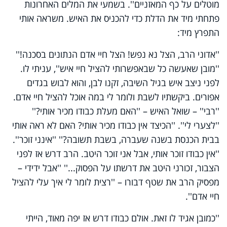
מוטלים על כף המאזניים''. בשמעי את המלים האחרונות
פתחתי מיד את הדלת כדי להכניס את האיש. משראה אותי
התפרץ מיד:
''אדוני הרב, הצל נא נפש! הצל חיי אדם הנתונים בסכנה!''
''מובן שאעשה כל שבאפשרותי להציל חיי איש'', עניתי לו.
לפני ניצב איש בגיל השיבה, זקנו לבן, והוא לבוש בגדים
אפורים. ביקשתיו לשבת ולומר לי במה אוכל להציל חיי אדם.
''רבי'' – שואל האיש – ''האם מעלת כבודו מכיר אותי?''
''לצערי לי''. ''הכיצד אין כבודו מכיר אותי? האם לא ראה אותי
בבית הכנסת בשנה שעברה, בשבת תשובה?'' ''אינני זוכר''.
''אין כבודו זוכר אותי, אבל אני זוכר היטב. הרב דרש אז לפני
הצבור, זכורני היטב את דרשתו על הפסוק...'' ''אבל ידידי –
מפסיק הרב את שטף דבורו – ''רצית לומר לי איך עלי להציל
חיי אדם''.
''כמובן אגיד לו זאת. אולם כבודו דרש אז יפה מאוד, הייתי