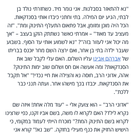
''נא להתאזר בסבלנות. אני גומר מיד. כשחזרתי נולד בן
לבתי, הגיע יום המילה. בתי וחתני כיבדו אותי בסנדקאות.
הכל היה מוכן ומזומן, אבל פתאום התעלף התינוק ומת''. ''זה
מעציב עד מאוד'' – אמרתי כאשר נשתתק הזקן בעצב – ''אך
מה יכול אני לעזור בזה''? ''נא לשמוע אותי עד הסוף. בשבוע
שעבר ילדה בתי בן אחר, ואם ירצה השם מחר יוכנס בבריתו
של
אברהם אבינו
עליו השלום. האם עלי לקבל שוב את
הסנדקאות? ומה אעשה אם חס ושלום שוב ימות התינוק?
אהה, אדוני הרב, חוסה נא והצילה את חיי נכדי!'' ''אל תקבל
את הסנדקאות. יכבדו בכך מישהו אחר. ועתה תנני כבר
ללכת''.
''אדוני הרב'' – הוא צועק אלי – ''עוד מלה אחת! איזה שם
נקרא לילד? האם לקרוא לו משה, בשם אביו זקנו, כפי שרצינו
לקרוא בשם התינוק המת?'' מוכרח הייתי לעמוד במקומי, כי
הישיש החזיק את כנף מעילי בחזקה. ''שב נא!'' קורא אני