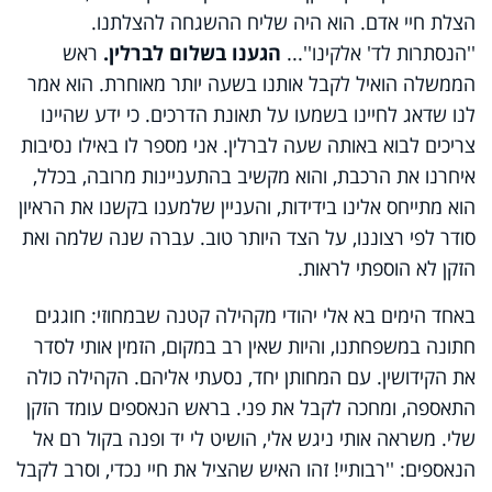
הצלת חיי אדם. הוא היה שליח ההשגחה להצלתנו.
''הנסתרות לד' אלקינו''...
הגענו בשלום לברלין.
ראש
הממשלה הואיל לקבל אותנו בשעה יותר מאוחרת. הוא אמר
לנו שדאג לחיינו בשמעו על תאונת הדרכים. כי ידע שהיינו
צריכים לבוא באותה שעה לברלין. אני מספר לו באילו נסיבות
איחרנו את הרכבת, והוא מקשיב בהתעניינות מרובה, בכלל,
הוא מתייחס אלינו בידידות, והעניין שלמענו בקשנו את הראיון
סודר לפי רצוננו, על הצד היותר טוב. עברה שנה שלמה ואת
הזקן לא הוספתי לראות.
באחד הימים בא אלי יהודי מקהילה קטנה שבמחוזי: חוגגים
חתונה במשפחתנו, והיות שאין רב במקום, הזמין אותי לסדר
את הקידושין. עם המחותן יחד, נסעתי אליהם. הקהילה כולה
התאספה, ומחכה לקבל את פני. בראש הנאספים עומד הזקן
שלי. משראה אותי ניגש אלי, הושיט לי יד ופנה בקול רם אל
הנאספים: ''רבותיי! זהו האיש שהציל את חיי נכדי, וסרב לקבל