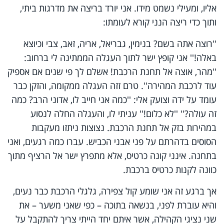
אליו, ומעילי נשמט מידו. אני יורד בריצה את מדרגות ביתי,
ותוך כדי ריצה הנני קורא לעומתו:
''רוצה אתה בשם? בנימין, גבריאל, אריה, זאב, צבי וכיוצא
באלה!'' אני קופץ ישר לתוך העגלה הממתינה לי ברחוב:
''מהר, אוצה אל תחנת הרכבת! אשלם לך פי שנים אם אספיק
עוד לרכבת המהירה''. טרם זזה העגלה ממקומה, והזקן כבר
עומד על ידה וצועק אלי: ''כמה אני חייב לו, אדוני הרב? כמה
זה עולה?'' ''לא כלום!'' עניתי לו, והעגלה החלה לנסוע
במהירות בזק אל תחנת הרכבת. נצוצות ניתזו מעקבות
הסוסים בדהרתם על פני אבני הכביש. עברו כמה רגעים, ואני
בתחנה. אינני קונה כרטיס, אלא מתפרץ ישר אל הרציף מתוך
כוונה לקנות כרטיס ברכבת.
אך ברגע זה אני שומע קול צפירה, גלגלי הרכבת כבר נעים,
והיא עוברת לפני, בנשאה בתוכה – כפי שאני משער – את
שני נציגי הקהילה, אשר איתם יחד הייתי צריך להתקבל על