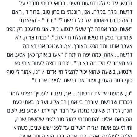
נרגש, עד כי זלגו דמעות מעיני. בבואי לביתי חזרתי על
דרשתו מלה במלה. אכן, חוננתי בזיכרון טוב, ברוך ד', האם
רוצה כבודו שאחזור על כל דרשתו?'' ''ידידי'' – הפצרתי
''אשתי כבר אמרה לך שעלי לנסוע מיד. אני מתעכב רק מפני
שמדובר בפקוח נפשו והצלת חיי אדם''. ''כבודו צודק. לא
אעכב אותו יותר מכפי הצורך. אך, כשנזכר אני באותה
דרשה... אהה, כמה יפה הייתה''! ''אעזוב אותך כאן ואסע, אם
לא תאמר לי מיד מה רצונך''. ''כבודו רוצה לעזוב אותי כאן
ולנסוע, בשעה שהוא יכול להציל חיי אדם''? ''נו, אמור לי סוף
סוף במה העניין, ועזוב את דרשתי לפעם אחרת''.
''כן, שמעתי אז את דרשתך... אך, נעבור לעניין! רציתי לומר
לכבודו שדרשתו עוררה בי אמון רב אליו. ועל כן באתי כעת
הנה, למרות שאינני נמנה על חברי קהילתו. ישמע נא, לשם
מה באתי אליו: ''התחתנתי למזל טוב לפני שלושים שנה,
וחייתי עם אשתי עליה השלום עד לפני שש שנים, כשהיא
הלכה לעולמה. אהה, רבי, אהה, רבי. היא הייתה אישה