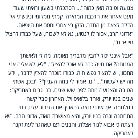
צנועה וטובה מאין כמוה''... הסתכלתי בשעון וראיתי שעוד
מעט אאחר את הרכבת המהירה, קמתי ממקומי וניגשתי אל
הדלת לצאת מן החדר. הזקן רץ אחרי וחסם את היציאה.
''אדוני הרב, אסור לו לנסוע, נא לא לשכוח, שעל כבודו להציל
חיי אדם''.
''אבל אינני יכול להבין מדבריך מאומה. מה לי ולאשתך
המנוחה? את חייה כבר לא אוכל להציל''. ''לא, לא אליה אני
מתכוון, יש להציל נפש חיה. כבודו מוכרח להאזין לדברי, וידע
מה יש לעשות''... ''נו, אמור לי במה העניין''? ''ובכן, אשתי
הטובה והצנועה מתה לפני שש שנים. בני גרים באמריקה:
שנים בניו יורק, ואחד בלואיסוויל. האחרון סבל קשה
במלחמה. אך אינני רוצה להאריך את הדיבור עליו. בתי
התחתנה וגרה בניו יורק, והיא מאושרת מאוד, אדוני הרב. היא
רצתה כי אבוא לגור אצלה, והבנים רצו שאהגר לעת זקנה
לאמריקה.