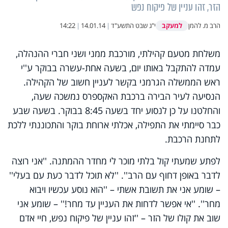
הזר, זהו עניין של פיקוח נפש
למעקב
הרב מ. להמן
י"ג שבט התשע"ד
|
14.01.14
|
14:22
משלחת מטעם קהילתי, מורכבת ממני ושני חברי ההנהלה,
עמדה להתקבל באותו יום, בשעה אחת-עשרה בבוקר ע''י
ראש הממשלה הגרמני בקשר לעניין חשוב של הקהילה.
הנסיעה לעיר הבירה ברכבת האקספרס נמשכה שעה,
והחלטנו על כן לנסוע יחד בשעה 8:45 בבוקר. בשעה שבע
כבר סיימתי את התפילה, אכלתי ארוחת בוקר והתכוננתי ללכת
לתחנת הרכבת.
לפתע שמעתי קול בלתי מוכר לי מחדר ההמתנה. ''אני רוצה
לדבר באופן דחוף עם הרב''. ''לא תוכל לדבר כעת עם בעלי''
– שומע אני את תשובת אשתי – ''הוא נוסע עכשיו ויבוא
מחר''. ''אי אפשר לדחות את העניין עד מחר!'' – שומע אני
שוב את קולו של הזר – ''זהו עניין של פיקוח נפש, חיי אדם