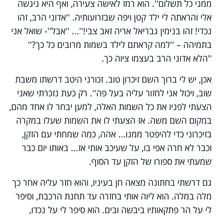
ממני כל תשלום''. הוא רמז לאישה צעירה, ואף היא ניגשה
אלי והראתה לי ילד קטן ויפה שבזרועותיה. ''אדוני הרב, זהו
נכדי! זהו בנימין גבריאל אריה זאב צבי!''... ''אבל''- שואל אני
בתמיהה – ''למה קראתם לילד בשמות מרובים כל כך?''
''הלא אדוני הרב בעצמו ציוה כך.
אכן, יש לי ברוך השם זיכרון טוב. זכורני היטב דרשתו משבת
שוב, ויכול אני לחזור עליה בעל פה''. רק כעת נזכרתי שאני
הצעתי לפניו את כל השמות האלה, למען יבחר לו אחד מהם,
במקום השם משה. אז הצעתי לו את השמות שעלו במקרה
בזיכרוני כדי להיפטר ממנו... אהה, כמה שמחתי עם הזקן,
וכבר לא חרה אפי בו, על שעיכב אותי אז... באותו יום כבר
שמעתי את ספורו של הזקן עד הסוף.
גם דרשתי בחתונה מצאה חן בעיניו, והוא חזר עליה אחר כך
מלה במלה. הוא ליוה אותי בחזרה עד תחנת הרכבת, וסיפר
לי על הר פתקאותיו ביבשה ובים. הוא סיפר לי על נכדו,