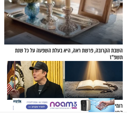
השבת הקרובה, פרשת ראה, היא בעלת השפעה על כל שנת
תשפ"ז
X
רומי גונן: "בשבי, בשישי בערב,
"לכסף לא תהיה משמעות
קראתי את שיר השירים"
ב-2036": התחזית הדרמטית
של אילון מאסק על עתיד
הכלכלה