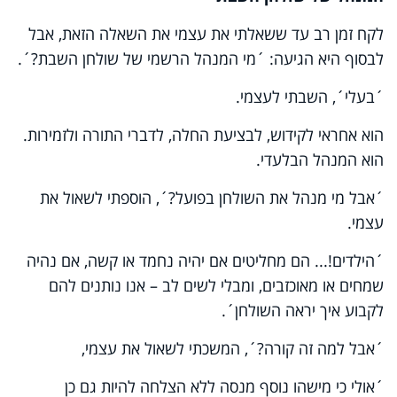
לקח זמן רב עד ששאלתי את עצמי את השאלה הזאת, אבל
לבסוף היא הגיעה: ´מי המנהל הרשמי של שולחן השבת?´.
´בעלי´, השבתי לעצמי.
הוא אחראי לקידוש, לבציעת החלה, לדברי התורה ולזמירות.
הוא המנהל הבלעדי.
´אבל מי מנהל את השולחן בפועל?´, הוספתי לשאול את
עצמי.
´הילדים!... הם מחליטים אם יהיה נחמד או קשה, אם נהיה
שמחים או מאוכזבים, ומבלי לשים לב – אנו נותנים להם
לקבוע איך יראה השולחן´.
´אבל למה זה קורה?´, המשכתי לשאול את עצמי,
´אולי כי מישהו נוסף מנסה ללא הצלחה להיות גם כן