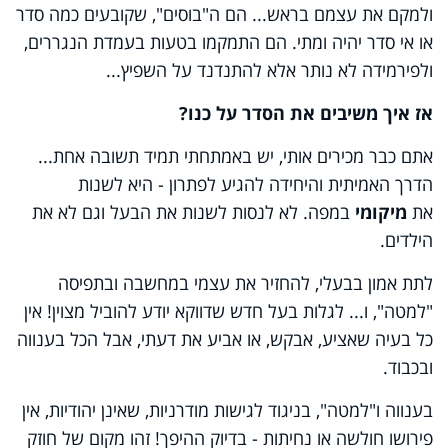
ולמקם את עצמם בראש... הם ה"בוסים", שקובעים כמה סדר
או אי סדר יהיה ומתי. הם התמקמו בטעות בעמדת הנגררים,
ולפירמידה לא נותר אלא להתנדנד על השפיץ...
אז איך משיבים את הסדר על כנו?
אתם כבר מכירים אותי, יש באמתחתי תמיד תשובה אחת...
הדרך האמיתית והיחידה להגיע לפתרון - היא לשנות
את
מיקומי
במפה. לא לנסות לשנות את הבעל וגם לא את
הילדים.
לתת אמון בבעלי, להחזיר את עצמי במחשבה ובתפיסה
"למטה", ו... לגלות בעל חדש שדווקא יודע להוביל מצוין! אין
כל בעיה שאציע, אבקש, או אביע את דעתי, אבל הכל בענווה
ובכבוד.
בענווה ו"למטה", בניגוד לגישות מודרניות, שאינן יהודיות, אין
פירושו חולשה או נחיתות - בדיוק ההיפך! זהו מקום של חוזק