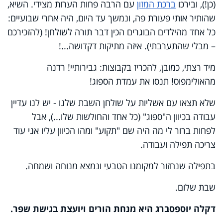
(כן!), ובירכו
ברכת המזון
עם הרבה פחות הערות מצידי. השיא,
שהותיר אותי פעורת פה, ונמשך עד היום, היה אחרי שבועיים:
כל אחד מהילדים הבוגרים הכין דבר תורה לשולחן! (להזכירכם
– מבלי שהתערבתי). איזה מתיקות דקדושה...!
מיד רצתי, כמובן, להכריז בקבוצות: גבירותיי! רדנה
מהאולימפוס! תנסו את עמדת הספוג!
שלא תצאו עם אשליות על שולחן השבת שלנו - יש לנו עדיין
עבודה בכיוון ה"ספוג" (כל אחד והחולשות שלו...), אבל
לפחות ברור לי מה היה שם "תקוע" ומהו הכיוון עליו אני עוד
צריכה תפילה ועבודה.
בתפילה שנחזור למקומנו הטבעי ונמצא מנוחה ושמחה.
שבת שלום.
דקלה יוספסברג היא מנחת הורים ויועצת בגישת שפר.