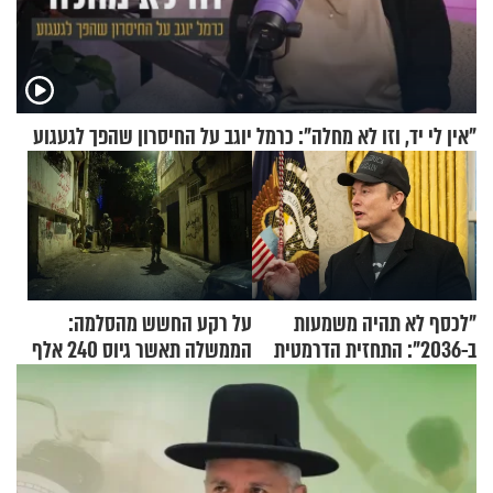
"אין לי יד, וזו לא מחלה": כרמל יוגב על החיסרון שהפך לגעגוע
"לכסף לא תהיה משמעות
על רקע החשש מהסלמה:
ב-2036": התחזית הדרמטית
הממשלה תאשר גיוס 240 אלף
של אילון מאסק על עתיד
אנשי מילואים
הכלכלה