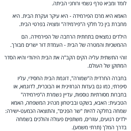
לומד ומביא טרף גשמי ורוחני הביתה.
האמא היא מרכז הפירמידה - היא עיקר ועקרת הבית. היא
מחברת בין כל חלקי ה"פירמידה" ומצויה בפרטי הבית.
הילדים נמצאים בתחתית הרחבה של הפירמידה. הם
ההמשכיות והמטרה של הבית - העמדת דור ישרים מבורך.
זוהי התשתית עליה הקים הקב"ה את הבית היהודי והיא הסדר
המתוקן של העולם.
בחברה החרדית ה"שמורה", דוגמת הבית החסידי, עליו
סיפרתי, כמו גם בעדות הגרוזינית או הבוכרית, לדוגמא, או
בחברות מסורתיות נוספות, עדיין נשמרת ה"פירמידה"
הטבעית: האבא, בשקט ובביטחון מנהיג המשפחה, האמא
שמחה בחלקה להיות "שר הפנים", והתוצאה הכמעט-ישירה:
ילדים רגועים, עוזרים, משתפים פעולה והולכים בשמחה
בדרך המלך (תרתי משמע).