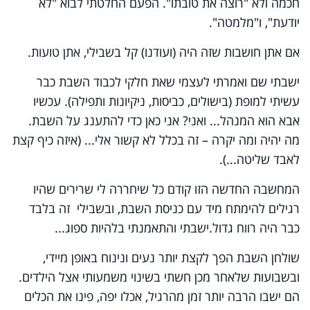
חכמה ולא "רוצה את טובתו". הפעם החלטתי לבוא "לא
יודעת", ו"מלמטה".
אם אתן חושבות שזה היה (ועודנו) קל בשבילי, אתן טועות.
ישבתי שם ואמרתי לעצמי שאת חלקי לכבוד השבת כבר
עשיתי למופת (בישולים, כביסות, ניקיונות ותפילה). עכשיו
אבא הוא המנהל... ואני? אני כאן כדי להתענג על השבת.
מה יהיה ומה יקרה – זה בכלל לא קשור אלי... (איזה כיף קצת
לאבד שליטה...).
המחשבה החדשה הזו קודם כל שיחררה לי שרירים שהיו
רגילים להימתח מיד עם כניסת השבת, ובשבילי זה בלבד
כבר היה רווח גדול.
ישבתי והתאמנתי בלהיות ספוג...
שולחן השבת הפך לקצת יותר נעים ונינוח באופן מיידי,
ובשבועות שלאחר מכן חשתי בשינוי משמעותי אצל הילדים.
הם ישבו הרבה יותר זמן מהרגיל, אכלו יפה, פינו את הכלים