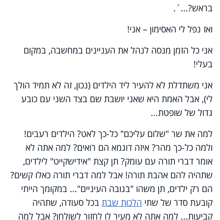
בראש?...´.
ואז נפל לי האסימון – אני!
אני כל הזמן מנסה לנהל את העניינים במחשבה, במקום
בעלי!
אני משתדלת לא להעיר ליד הילדים (נכון, זה לא תמיד הולך
לי), אבל האמת היא שאני יושבת שם בצד השני עם כובע
גדול של שופטת...
למה את שר "שלום עליכם" כל-כך לאט? הילדים רעבים!
ולמה כל-כך מהר? איזה דוגמא הם רואים? למה אתה לא
אומר דברי תורה עם עומק? תן קצת "אידישקייט" לילדים,
שתהיה להם אהבת תורה! אבל למה דברי תורה כאלו קשים?
הם רק ילדים, תן משהו "בגובה העיניים"... במקומך הייתי
קובעת סדר של שתי
הלכות שבת
בכל סעודה, שתהיה
קביעות... למה אתה לא מעיר לו לחזור לשולחן? אבל למה