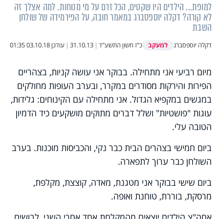
למופת... הילדים היו שקטים, הכל זרם על מי מנוחות. למה אצלך זה
לא קורה? דקלה יוספסברג במאמר חובה, על הפירמידה של שולחן
השבת
למעקב
דקלה יוספסברג
כ"ז חשון התשע"ד
|
31.10.13
|
עודכן
03.10.18 01:35
מיום רביעי אני מתחילה. בבוקר אני עושה קניות, בצהריים
הפירות והירקות מסודרים במקרר, ובערב העופות מחולקים
במגשים במקפיא הגדול. אני מתחילה עם הקינוחים: גלידות,
עוגות "פושטיות" ושלל דברים מתוקים מושקעים כיד הדמיון
הטובה עלי.
ביום חמישי בצהרים הבית כבר נקי, והכביסות מוכנות. בערב
השולחן כבר ערוך לתפארה.
ביום שישי בבוקר אני מטגנת, מאדה, קוצצת, מקלפת,
מרסקת, בוררת, טוחנת ואופה.
אחה"צ הילדים יוצאים מהמקלחת אחד אחרי השני, לבושים