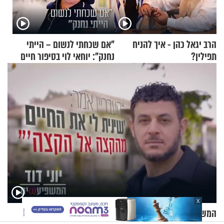
הרב יגאל כהן - איך להניח
"אם שכחתי לנשום – הייתי
תפילין?
נחנק": יוחאי לוי בסיפור חיים
מעורר השראה
X
המשפיע(נ)ים | יוני דוד: "העבריין אמר 'שינית לי את החיים