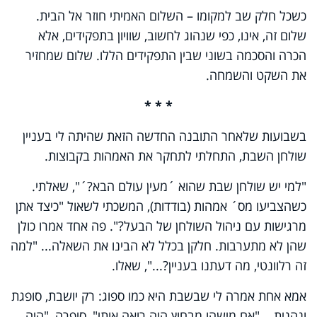
כשכל חלק שב למקומו – השלום האמיתי חוזר אל הבית.
שלום זה, אינו, כפי שנהוג לחשוב, שוויון בתפקידים, אלא
הכרה והסכמה בשוני שבין התפקידים הללו. שלום שמחזיר
את השקט והשמחה.
* * *
בשבועות שלאחר התובנה החדשה הזאת שהיתה לי בעניין
שולחן השבת, התחלתי לתחקר את האמהות בקבוצות.
"למי יש שולחן שבת שהוא ´מעין עולם הבא?´", שאלתי.
כשהצביעו מס´ אמהות (בודדות), המשכתי לשאול "כיצד אתן
מרגישות עם ניהול השולחן של הבעל?". פה אחד אמרו כולן
שהן לא מתערבות. חלקן בכלל לא הבינו את השאלה... "למה
זה רלוונטי, מה דעתנו בעניין?...", שאלו.
אמא אחת אמרה לי שבשבת היא כמו ספוג: רק יושבת, סופגת
ונהנית... "אם מישהו מבחוץ היה רואה אותי", סיפרה, "היה