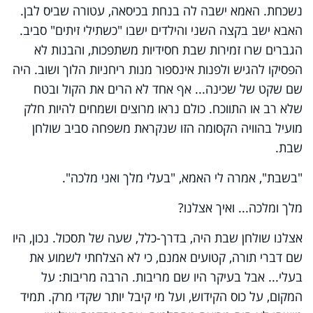
נשכחת. האמא ישבה לה בנחת בכיסאה, עטורה שביס לבן.
האבא ישב בקצה השני והילדים ישבו "כשתילי זיתים" סביב.
הגברים שרו זמירות שבת חסידיות משתפכות, והבנות לא
הפסיקו להגיש ולפנות אינספור מנות ריחניות הלוך ושוב. היה
שם שקט של שכינה... אף אחד לא הרים את הקול ובטח
שלא רב או התווכח. כולם נראו מרוצים ושמחים להיות חלק
מועיל בהוויה הקסומה הזו שנקראת משפחה סביב שולחן
שבת.
"בשבת", אמרה לי האמא, "בעלי מלך ואני מלכה".
מלך ומלכה... ואיך אצלנו?
אצלנו שולחן שבת היה, בדרך-כלל, שעה של תסכול. נכון, היו
שם דברי תורה, קטועים אמנם, כי לא הצלחתי לשמוע את
בעלי... אבל בעיקר היו שם מריבות. הרבה מריבות: על
המקום, על כוס הקידוש, ועל מי קיבל יותר שקדי מרק. תמיד