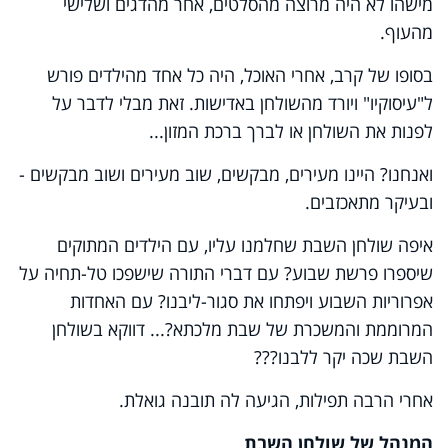
מישהו לא היה מרוצה מהסלטים, אחר מהדגים ושלישי
מהעוף.
בסופו של קרב, אחרי האוכל, היה כל אחד מהילדים פורש
ל"עיסוקיו" ויורד מהשולחן באדישות. זאת מבלי לדבר על
לפנות את השולחן או לברך ברכת המזון...
ואנחנו? היינו מעירים, מבקשים, שוב מעירים ושוב מבקשים -
ובעיקר מתאכזבים.
איפה שולחן השבת שחלמנו עליו, עם הילדים המתוקים
שיספרו פרשת שבוע? עם דברי התורה שישפכו טל-תחיה על
אפרוריות השבוע ויפתחו את סגור-ליבנו? עם האחדות
המרוממת והמשכרת של שבת מלכתא?... דווקא בשולחן
השבת שכה יקר ללבנו???
אחרי הרבה תפילות, הגיעה לה תובנה גואלת.
המנהל של שולחן השבת