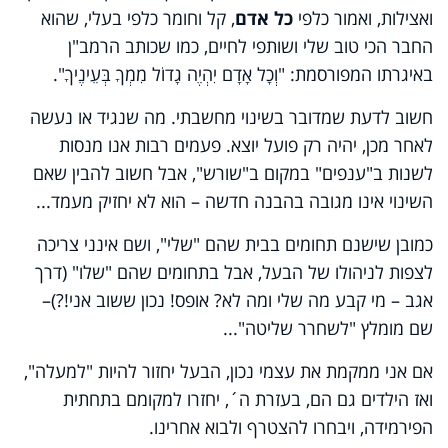
ואצילות, ואמור כלפי
כל אדם
, קל וחומר כלפי בעלי, שהוא
החבר הכי טוב שלי ושותפי לחיים, כמו שכותב הרמב"ן
באיגרתו המפורסמת:
"וְכָל אָדָם יִהְיֶה גָדוֹל מִמְךָ בְּעֵינֶיךָ"
.
חשוב לדעת שמדובר בשינוי מחשבתי. מה שנגיד או נעשה
לאחר מכן, יהיה רק פועל יוצא. פעמים רבות אנו מנסות
לשנות ב"ענפים" במקום ב"שורש", אבל חשוב להבין שאם
השינוי אינו מגובה בהבנה חדשה – הוא לא יחזיק מעמד...
כמובן שישנם תחומים בבית שהם "שלי", ושם אינני צריכה
לצפות לניהולו של הבעל, אבל בתחומים שהם "שלו" (דרך
אגב – מי קבע מה שלי ומה לא? אופס! נכון ששוב אני!?)–
שם מומלץ "לשחרר שליטה"...
אם אני ממקמת את עצמי נכון, הבעל יחזור להיות "למעלה",
ואז הילדים גם הם, בעזרת ה´, יחזרו למקומם בתחתית
הפירמידה, ויבחרו להצטרף ולבוא אחרינו.