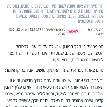
רוח גויית זרה אשר נשבה למחוזותינו ושבתה רבים וטובים, בתפיסה
נוצרית הסוברת שעלינו להסתגף ולהתנזר מעולם החומר, לחיות
לכתחילה בצמצום על גבי צמצום, בהסתפקות במעט שבמעט,
בתעניות וסיגופים
הרבנית חגית
כ"ג חשון התשע"ח
|
12.11.17
|
עודכן
12.01.22
למעקב
אמאייב
20:07
מסופר על בן מלך מפונק שנשלח על ידי אביו למסלול
הכשרה בן מספר שנים, שמטרתו הינה הכשרת יורש העצר
לירושת כס המלכות, בבוא העת.
טרם צאת הנער את שערי הארמון, מושיבו אביו בחיקו ואומר:
"דע לך, בני אהובי, שיוצא אתה עתה לדרך חדשה, והיא זו
שאמורה לזכות אותך לרשת את כיסאי אחרי. אולם עליך להבין
שהדרכים בהן תצטרך לצעוד, והמסלולים אליהם תגיע, אינם
קלים, ואינם אמורים להיות כאלה. יתרה מכך, עשויים להגיע
ימים בהם המסע אליו יצאת יפריח מזיכרונך מהיכן באת, ולאן