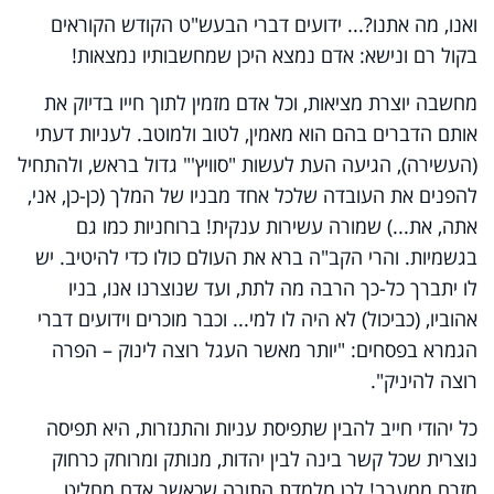
ואנו, מה אתנו?... ידועים דברי הבעש"ט הקודש הקוראים
בקול רם ונישא: אדם נמצא היכן שמחשבותיו נמצאות!
מחשבה יוצרת מציאות, וכל אדם מזמין לתוך חייו בדיוק את
אותם הדברים בהם הוא מאמין, לטוב ולמוטב. לעניות דעתי
(העשירה), הגיעה העת לעשות "סוויץ'" גדול בראש, ולהתחיל
להפנים את העובדה שלכל אחד מבניו של המלך (כן-כן, אני,
אתה, את...) שמורה עשירות ענקית! ברוחניות כמו גם
בגשמיות. והרי הקב"ה ברא את העולם כולו כדי להיטיב. יש
לו יתברך כל-כך הרבה מה לתת, ועד שנוצרנו אנו, בניו
אהוביו, (כביכול) לא היה לו למי... וכבר מוכרים וידועים דברי
הגמרא בפסחים: "יותר מאשר העגל רוצה לינוק – הפרה
רוצה להיניק".
כל יהודי חייב להבין שתפיסת עניות והתנזרות, היא תפיסה
נוצרית שכל קשר בינה לבין יהדות, מנותק ומרוחק כרחוק
מזרח ממערב! לכן מלמדת התורה שכאשר אדם מחליט