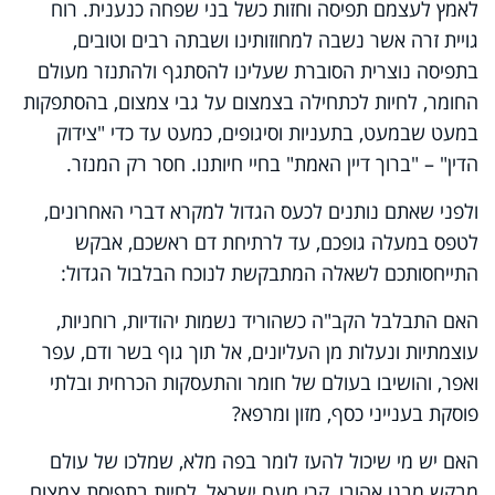
לאמץ לעצמם תפיסה וחזות כשל בני שפחה כנענית. רוח
גויית זרה אשר נשבה למחוזותינו ושבתה רבים וטובים,
בתפיסה נוצרית הסוברת שעלינו להסתגף ולהתנזר מעולם
החומר, לחיות לכתחילה בצמצום על גבי צמצום, בהסתפקות
במעט שבמעט, בתעניות וסיגופים, כמעט עד כדי "צידוק
הדין" – "ברוך דיין האמת" בחיי חיותנו. חסר רק המנזר.
ולפני שאתם נותנים לכעס הגדול למקרא דברי האחרונים,
לטפס במעלה גופכם, עד לרתיחת דם ראשכם, אבקש
התייחסותכם לשאלה המתבקשת לנוכח הבלבול הגדול:
האם התבלבל הקב"ה כשהוריד נשמות יהודיות, רוחניות,
עוצמתיות ונעלות מן העליונים, אל תוך גוף בשר ודם, עפר
ואפר, והושיבו בעולם של חומר והתעסקות הכרחית ובלתי
פוסקת בענייני כסף, מזון ומרפא?
האם יש מי שיכול להעז לומר בפה מלא, שמלכו של עולם
מבקש מבנו אהובו, קרי מעם ישראל, לחיות בתפיסת צמצום,