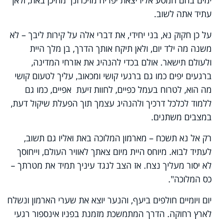
עתיד אתה לשוב.
על כן חקוק נא, בני יחידי, את דברי אלה על קירות ליבך – לא
משנה מה ילד יום, ולאן תיקח אותך הדרך, בן מלך היית
ולעולם תישאר. אולם בכדי להנהיג את אזרחי המדינה,
ברגעים יפים כמו גם ברגעי קושי ומכאוב, עליך לטעום קושי
מה הוא, לטרוח בעמל כפיים, לחוות זיעת אפיים, כמו גם
ללמוד לכלכל דרכיך ולהנהיג עצמך תוך הפעלת שיקול דעת,
במצבים משתנים.
רק אל נא תשכח – מארמון המלוכה באת ואליו גם תשוב,
לעתיד לבוא. מיוחס היית מיום צאתך לאוויר העולם, וייחוסך
לא יסור מעליך נצח. אז הצב לנגד עיניך תמיד את מטרתך –
כס המלוכה".
יום ויומיים חולפים ביעף, והנער יוצא את שערי הארמון ונשלח
לארץ רחוקה. הדרך המתמשכת מזמנת בפניו אינספור רגעי