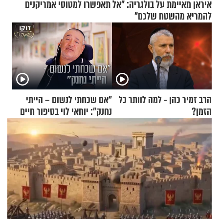
איראן מאיימת על בולגריה: "אל תאפשרו למטוסי אמריקנים
להמריא מהשטח שלכם"
הרב זמיר כהן - למה לוותר כל
"אם שכחתי לנשום – הייתי
הזמן?
נחנק": יוחאי לוי בסיפור חיים
מעורר השראה