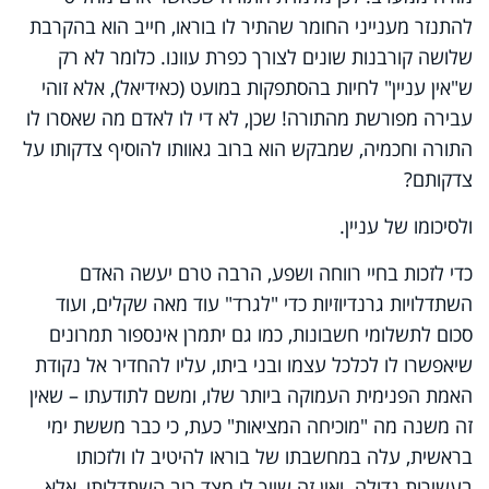
להתנזר מענייני החומר שהתיר לו בוראו, חייב הוא בהקרבת
שלושה קורבנות שונים לצורך כפרת עוונו. כלומר לא רק
ש"אין עניין" לחיות בהסתפקות במועט (כאידיאל), אלא זוהי
עבירה מפורשת מהתורה! שכן, לא די לו לאדם מה שאסרו לו
התורה וחכמיה, שמבקש הוא ברוב גאוותו להוסיף צדקותו על
צדקותם?
ולסיכומו של עניין.
כדי לזכות בחיי רווחה ושפע, הרבה טרם יעשה האדם
השתדלויות גרנדיוזיות כדי "לגרד" עוד מאה שקלים, ועוד
סכום לתשלומי חשבונות, כמו גם יתמרן אינספור תמרונים
שיאפשרו לו לכלכל עצמו ובני ביתו, עליו להחדיר אל נקודת
האמת הפנימית העמוקה ביותר שלו, ומשם לתודעתו – שאין
זה משנה מה "מוכיחה המציאות" כעת, כי כבר מששת ימי
בראשית, עלה במחשבתו של בוראו להיטיב לו ולזכותו
בעשירות גדולה. ואין זה שייך לו מצד רוב השתדלותו, אלא