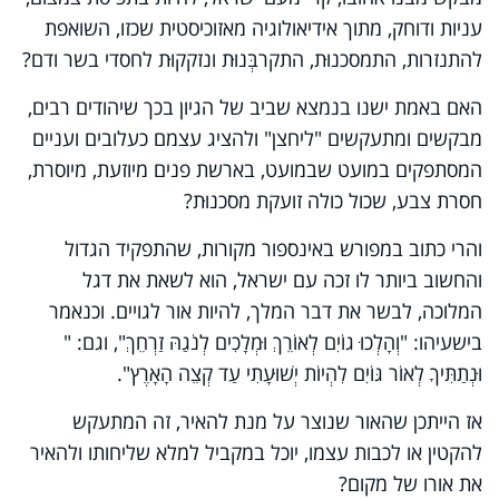
עניות ודוחק, מתוך אידיאולוגיה מאזוכיסטית שכזו, השואפת
להתנזרות, התמסכנוּת, התקרבְּנוּת ונזקקוּת לחסדי בשר ודם?
האם באמת ישנו בנמצא שביב של הגיון בכך שיהודים רבים,
מבקשים ומתעקשים "ליחצן" ולהציג עצמם כעלובים ועניים
המסתפקים במועט שבמועט, בארשת פנים מיוזעת, מיוסרת,
חסרת צבע, שכול כולה זועקת מסכנוּת?
והרי כתוב במפורש באינספור מקורות, שהתפקיד הגדול
והחשוב ביותר לו זכה עם ישראל, הוא לשאת את דגל
המלוכה, לבשר את דבר המלך, להיות אור לגויים. וכנאמר
בישעיהו: "וְהָלְכוּ גוֹיִם לְאוֹרֵךְ וּמְלָכִים לְנֹגַהּ זַרְחֵךְ", וגם: "
וּנְתַתִּיךָ לְאוֹר גּוֹיִם לִהְיוֹת יְשׁוּעָתִי עַד קְצֵה הָאָרֶץ".
אז הייתכן שהאור שנוצר על מנת להאיר, זה המתעקש
להקטין או לכבות עצמו, יוכל במקביל למלא שליחותו ולהאיר
את אורו של מקום?