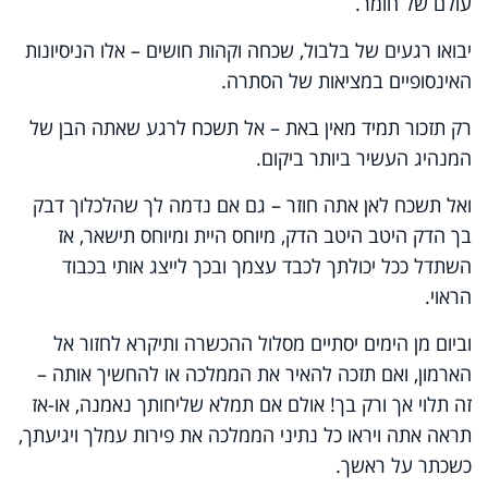
עולם של חומר.
יבואו רגעים של בלבול, שכחה וקהות חושים – אלו הניסיונות
האינסופיים במציאות של הסתרה.
רק תזכור תמיד מאין באת – אל תשכח לרגע שאתה הבן של
המנהיג העשיר ביותר ביקום.
ואל תשכח לאן אתה חוזר – גם אם נדמה לך שהלכלוך דבק
בך הדק היטב היטב הדק, מיוחס היית ומיוחס תישאר, אז
השתדל ככל יכולתך לכבד עצמך ובכך לייצג אותי בכבוד
הראוי.
וביום מן הימים יסתיים מסלול ההכשרה ותיקרא לחזור אל
הארמון, ואם תזכה להאיר את הממלכה או להחשיך אותה –
זה תלוי אך ורק בך! אולם אם תמלא שליחותך נאמנה, או-אז
תראה אתה ויראו כל נתיני הממלכה את פירות עמלך ויגיעתך,
כשכתר על ראשך.