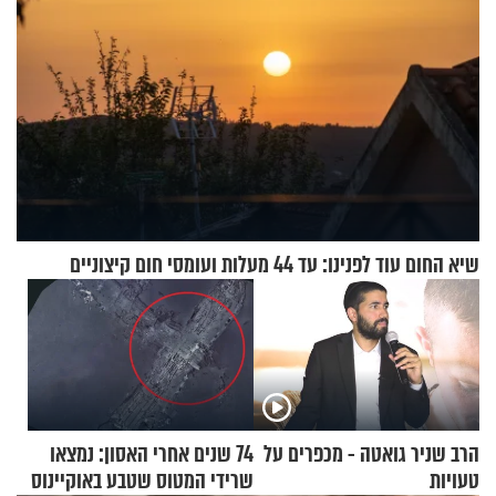
שיא החום עוד לפנינו: עד 44 מעלות ועומסי חום קיצוניים
הרב שניר גואטה - מכפרים על
74 שנים אחרי האסון: נמצאו
טעויות
שרידי המטוס שטבע באוקיינוס