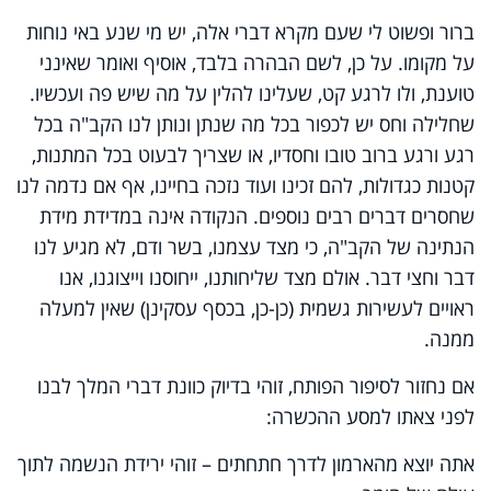
ברור ופשוט לי שעם מקרא דברי אלה, יש מי שנע באי נוחות
על מקומו. על כן, לשם הבהרה בלבד, אוסיף ואומר שאינני
טוענת, ולו לרגע קט, שעלינו להלין על מה שיש פה ועכשיו.
שחלילה וחס יש לכפור בכל מה שנתן ונותן לנו הקב"ה בכל
רגע ורגע ברוב טובו וחסדיו, או שצריך לבעוט בכל המתנות,
קטנות כגדולות, להם זכינו ועוד נזכה בחיינו, אף אם נדמה לנו
שחסרים דברים רבים נוספים. הנקודה אינה במדידת מידת
הנתינה של הקב"ה, כי מצד עצמנו, בשר ודם, לא מגיע לנו
דבר וחצי דבר. אולם מצד שליחותנו, ייחוסנו וייצוגנו, אנו
ראויים לעשירות גשמית (כן-כן, בכסף עסקינן) שאין למעלה
ממנה.
אם נחזור לסיפור הפותח, זוהי בדיוק כוונת דברי המלך לבנו
לפני צאתו למסע ההכשרה:
אתה יוצא מהארמון לדרך חתחתים – זוהי ירידת הנשמה לתוך