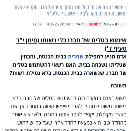
שימוש בטלית של חבר, ולימוד מתוך ספר של חבר: מקבץ שאלות
ותשובות קצרות מהרה"ג ירון אשכנזי שליט"א
למעקב
הרב ירון אשכנזי
כ"ז אייר התשפ"ו
|
14.05.26
|
12:59
שימוש בטלית של חברו בלי רשותו (סימן י"ד
סעיף ד')
אדם הגיע לתפילת
שחרית
בבית הכנסת, והבחין
שטליתו נשכחה בבית. האם רשאי להשתמש בטלית
של חברו, שנשארה בבית הכנסת, בלא נטילת רשות?
תשובה
רשאי האדם במקרה כזה להשתמש בטלית של חברו בלא
רשותו, משום שנוח לו לאדם שיעשו מצווה בממונו. אך אם
מצאה מקופלת, יקפיד לקפל אותה בחזרה. ולא יוציא אותה
מהחדר שבו היא נמצאת לחדר אחר, שעל כך יש לחוש
שהבעלים מקפידים (יש לדון אם אדם רשאי להשתמש בטלית