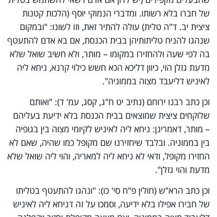
של חברו בלא רשותו. ומדברי הנמוקי יוסף (הלכות קטנות
ציצית יב. ד"ה טלית) עולה להתיר זאת, וזו לשונו: "ובמקום
שנהגו להניח טליתותיהן בבית הכנסת, אם בא אדם להתעטף
בה לפי שעה ולהחזירו במקומו – מותר, ולא חשיב שואל שלא
מדעת גזלן הוי, כיוון דליכא הכא חשש כילוי קרנא, ניחא ליה
לאיניש דליעבד מצוה בממוניה".
וכן כתב רבנו ירוחם (נתיב יט ח"ג, קסג, עמ' ד): "ואותם
שלוקחים ציצית שמוצאים בבית הכנסת בלא ידיעת בעליהם
– מותר, דאמרינן: ניחא ליה לאיניש לקיומי מצוה בין בגופיה
בין בממוניה. ובלבד שיחזירנו שם מקופל כמו שהיה, שאם לא
החזירו מקופל, ודאי לא ניחא ליה למאריה, והוי ליה שואל שלא
מדעת והוי גזלן".
וכן כתב הרא"ש (חולין פ"ח סי' כו): "ונהגו להתעטף בטליתו
של חבירו אפילו בלא ידיעה, וסמכו על זה דניחא ליה לאיניש