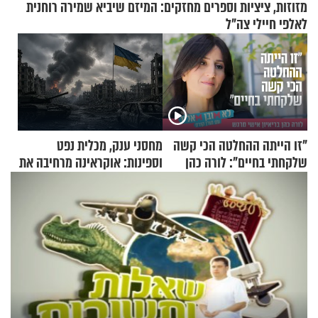
מזוזות, ציציות וספרים מחזקים: המיזם שיביא שמירה רוחנית
לאלפי חיילי צה"ל
"זו הייתה ההחלטה הכי קשה
מחסני ענק, מכלית נפט
שלקחתי בחיים": לורה כהן
וספינות: אוקראינה מרחיבה את
בריאיון אישי מרגש
התקיפות בעומק רוסיה