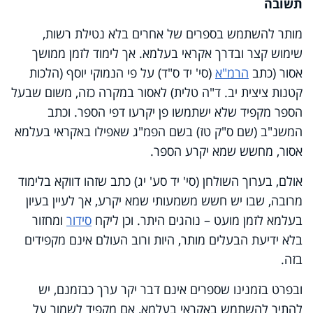
תשובה
מותר להשתמש בספרים של אחרים בלא נטילת רשות,
שימוש קצר ובדרך אקראי בעלמא. אך לימוד לזמן ממושך
אסור (כתב
הרמ"א
(סי' יד ס"ד) על פי הנמוקי יוסף (הלכות
קטנות ציצית יב. ד"ה טלית) לאסור במקרה כזה, משום שבעל
הספר מקפיד שלא ישתמשו פן יקרעו דפי הספר. וכתב
המשנ"ב (שם ס"ק טז) בשם הפמ"ג שאפילו באקראי בעלמא
אסור, מחשש שמא יקרע הספר.
אולם, בערוך השולחן (סי' יד סע' יג) כתב שזהו דווקא בלימוד
מרובה, שבו יש חשש משמעותי שמא יקרע, אך לעיין בעיון
בעלמא לזמן מועט – נוהגים היתר. וכן ליקח
סידור
ומחזור
בלא ידיעת הבעלים מותר, היות ורוב העולם אינם מקפידים
בזה.
ובפרט בזמנינו שספרים אינם דבר יקר ערך כבזמנם, יש
להתיר להשתמש באקראי בעלמא, אם מקפיד לשמור על