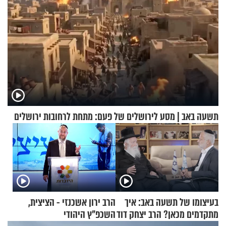
תשעה באב | מסע לירושלים של פעם: מתחת לרחובות ירושלים
בעיצומו של תשעה באב: איך
הרב ירון אשכנזי - הציצית,
מתקדמים מכאן? הרב יצחק דוד
השכפ"ץ היהודי