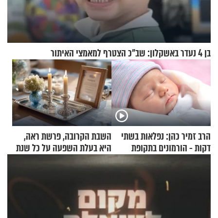
בן 4 נעדר באשקלון: שב"כ הצטרף למאמצי האיתור
הרב זמיר כהן: נפלאות בשתי
השבת הקרובה, פרשת ראה,
דקות - הורמונים בתקופת
היא בעלת השפעה על כל שנת
הפוריות
תשפ"ז