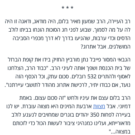
* * *
רב העיירה, הרב שמעון מאיר בלום, היה מודאג, ודאגה זו היה
לה על מה לסמוך. שבוע לפני חג הסוכות הונחו בביתו לולב
הדסים וכדי ערבות, שהגיעו בדרך לא דרך מכפרי הסביבה
המושלגים. אבל אתרוג?
הגבאי המסור פייבל נתן מורביץ החזיק בידו את קופת הברזל
של בית הכנסת ושפך אותה לעיני הרב. "כבוד הרב, הצלחנו
לאסוף ולהתרים 532 רובלים. סכום עתק, וכל הכסף הזה
נועד, אם כבודו יתיר, לרכישת אתרוג מהודר לתושבי עיירתנו".
הרב בלום עצם את עיניו ולחש "זה סכום עצום. באמת
דמיוני. אבל
מצוות
ארבעת המינים היא מצווה עוברת. יש לנו
בעיירה לפחות 350 יהודים בוגרים שמחויבים לנענע לולב
מדאורייתא, ועלינו כמנהיגי ציבור לעשות הכול כדי לזכותם
במצווה..."