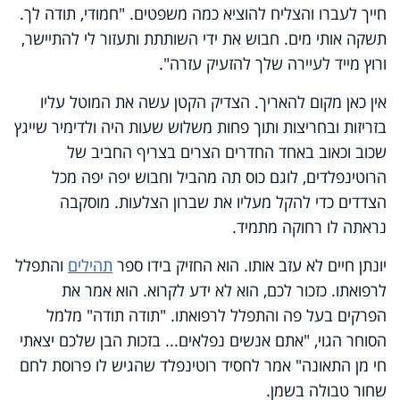
חייך לעברו והצליח להוציא כמה משפטים. "חמודי, תודה לך.
תשקה אותי מים. חבוש את ידי השותתת ותעזור לי להתיישר,
ורוץ מייד לעיירה שלך להזעיק עזרה".
אין כאן מקום להאריך. הצדיק הקטן עשה את המוטל עליו
בזריזות ובחריצות ותוך פחות משלוש שעות היה ולדימיר שייגץ
שכוב וכאוב באחד החדרים הצרים בצריף החביב של
הרוטינפלדים, לוגם כוס תה מהביל וחבוש יפה יפה מכל
הצדדים כדי להקל מעליו את שברון הצלעות. מוסקבה
נראתה לו רחוקה מתמיד.
יונתן חיים לא עזב אותו. הוא החזיק בידו ספר
תהילים
והתפלל
לרפואתו. כזכור לכם, הוא לא ידע לקרוא. הוא אמר את
הפרקים בעל פה והתפלל לרפואתו. "תודה תודה" מלמל
הסוחר הגוי, "אתם אנשים נפלאים... בזכות הבן שלכם יצאתי
חי מן התאונה" אמר לחסיד רוטינפלד שהגיש לו פרוסת לחם
שחור טבולה בשמן.