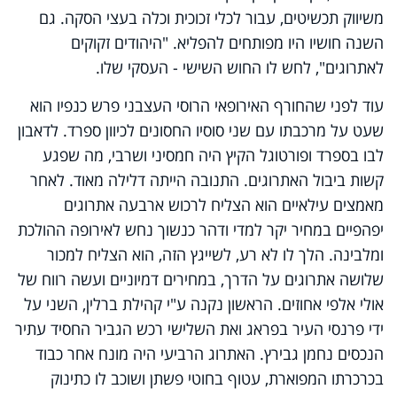
משיווק תכשיטים, עבור לכלי זכוכית וכלה בעצי הסקה. גם
השנה חושיו היו מפותחים להפליא. "היהודים זקוקים
לאתרוגים", לחש לו החוש השישי - העסקי שלו.
עוד לפני שהחורף האירופאי הרוסי העצבני פרש כנפיו הוא
שעט על מרכבתו עם שני סוסיו החסונים לכיוון ספרד. לדאבון
לבו בספרד ופורטוגל הקיץ היה חמסיני ושרבי, מה שפגע
קשות ביבול האתרוגים. התנובה הייתה דלילה מאוד. לאחר
מאמצים עילאיים הוא הצליח לרכוש ארבעה אתרוגים
יפהפיים במחיר יקר למדי ודהר כנשוך נחש לאירופה ההולכת
ומלבינה. הלך לו לא רע, לשייגץ הזה, הוא הצליח למכור
שלושה אתרוגים על הדרך, במחירים דמיוניים ועשה רווח של
אולי אלפי אחוזים. הראשון נקנה ע"י קהילת ברלין, השני על
ידי פרנסי העיר בפראג ואת השלישי רכש הגביר החסיד עתיר
הנכסים נחמן גבירץ. האתרוג הרביעי היה מונח אחר כבוד
בכרכרתו המפוארת, עטוף בחוטי פשתן ושוכב לו כתינוק