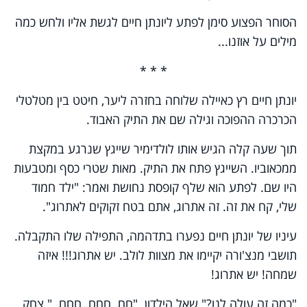
הסוחר הפצוע סימן לפתע ליונתן חיים לגשת אליו ולחש כמה
מילים על אוזנו...
* * *
יונתן חיים רץ כאיילה שלוחה בחזרה ליער, חיטט בין מטלטלי
הכרכרה ההפוכה וגילה שם את התיק האבוד.
תוך שעה קלה הגיש אותו לולדימיר שייגץ שנרגע במקצת
ממכאוביו. השייגץ פתח את התיק. מאות שטרי כסף ומטבעות
היו שם. לפתע הוא שלף קופסת נחושת ואמר: "ילד חמוד
שלי, קח את זה. זה אתרוג, אתם בטח זקוקים לאתרוג".
עיניו של יונתן חיים נפערו בתדהמה, התפילה שלו התקבלה.
תושבי מנצ'ורה יקיימו את מצוות לולב. יש אתרוג!!! איזה
שמחה! יש אתרוג!
"כמה זה עולה לנו?" שאל הילדון. "חח..חחח..חחח.." צחק