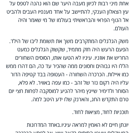
אחת מיני רבות לכיוון מעבה היער שם הוא נהנה לטפס על
עץ הצאלון הענקי, להתיישב על אחד מענפיו העבים ולהביט
אל הנוף הפראי והבראשיתי בעולמו של מי שאמר והיה
העולם.
משק הגלגלים המתקרבים משך את תשומת ליבו של הילד.
הפעם הרעש היה חזק מתמיד, שקשוק הגלגלים כמעט
החריש את אוזניו. עיניו לא הטעו אותו, הסוסים השחורים
הללו היו גבוהים וחסונים ממה שהכיר עד כה, הם דהרו ממש
כמו איילות. הכרכרה השחורה - העטופה בבד קטיפה הדור
עליו היה רקום נזר של זהב - כמו עפה באוויר. לא פלא,
הסוחר ולדימיר שייגץ מיהר להגיע למוסקבה לפחות חצי יום
טרם התקדש החג, והארנק שלו ידע היטב למה.
תוכניות לחוד, מציאות לחוד.
יונתן חיים לא האמין למראה עיניו.באחד המדרונות
המעוקלים שעטו הסוסים בקצב שיא, אך לפתע הכרכרה