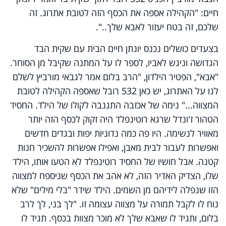
חיים: "הקהילה אספה את הכסף הזה לטובת אתרוג. זה
שלכם, זה בטח יעזור לאבא שלך..".
בצעדים כושלים נכנס יונתן חיים הבית עם שקית הבד
הגדושה וניגש לאביו, לספר לו על המתנה שקיבל מן הסוחר.
"אבא", הפטיר הילדון, "הרב בלום אמר לגבאי מורביץ לשלם
לנו על האתרוג, יש כאן 532 רובל שאספה הקהילה לטובת
המצווה..." נימה של אכזבה התגנבה לקולו של הילד. החסיד
הטהור ז'ונדל שרגא רוטינפלד היה זקוק לכסף הזה יותר
מאוויר לנשימה. היו פה כמה נדוניות יפות ובגדים חדשים
ואפשרות לעבור לבית מאבן, ואפילו אפשרות להשכיר חנות
קטנה. אבל חושיו של החסיד רוטינפלד לא הטעו אותו, הילד
שלו, הצדיק האדיר הזה, לא אהב את הכסף שניספח למצווה
הזו שנפלה לידיהם מן השמים. הילד שידר "בלי מילים" שלא
נוח לו לקבל תמורה על מצווה עצומה זו. "לך בני, לך לרב
בלום, ותגיד לו שאבא שלך לא מוכר מצוות בכסף. תגיד לו