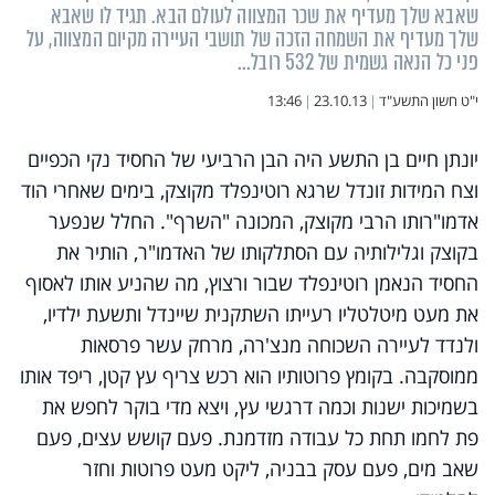
שאבא שלך מעדיף את שכר המצווה לעולם הבא. תגיד לו שאבא
שלך מעדיף את השמחה הזכה של תושבי העיירה מקיום המצווה, על
פני כל הנאה גשמית של 532 רובל...
י"ט חשון התשע"ד
|
23.10.13
|
13:46
יונתן חיים בן התשע היה הבן הרביעי של החסיד נקי הכפיים
וצח המידות זונדל שרגא רוטינפלד מקוצק, בימים שאחרי הוד
אדמו"רותו הרבי מקוצק, המכונה "השרף". החלל שנפער
בקוצק וגלילותיה עם הסתלקותו של האדמו"ר, הותיר את
החסיד הנאמן רוטינפלד שבור ורצוץ, מה שהניע אותו לאסוף
את מעט מיטלטליו רעייתו השתקנית שיינדל ותשעת ילדיו,
ולנדד לעיירה השכוחה מנצ'רה, מרחק עשר פרסאות
ממוסקבה. בקומץ פרוטותיו הוא רכש צריף עץ קטן, ריפד אותו
בשמיכות ישנות וכמה דרגשי עץ, ויצא מדי בוקר לחפש את
פת לחמו תחת כל עבודה מזדמנת. פעם קושש עצים, פעם
שאב מים, פעם עסק בבניה, ליקט מעט פרוטות וחזר