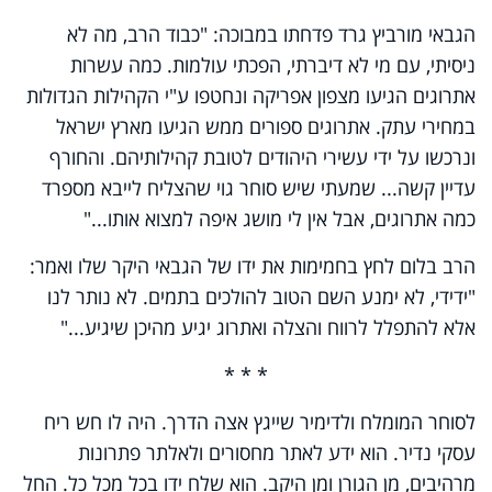
הגבאי מורביץ גרד פדחתו במבוכה: "כבוד הרב, מה לא
ניסיתי, עם מי לא דיברתי, הפכתי עולמות. כמה עשרות
אתרוגים הגיעו מצפון אפריקה ונחטפו ע"י הקהילות הגדולות
במחירי עתק. אתרוגים ספורים ממש הגיעו מארץ ישראל
ונרכשו על ידי עשירי היהודים לטובת קהילותיהם. והחורף
עדיין קשה... שמעתי שיש סוחר גוי שהצליח לייבא מספרד
כמה אתרוגים, אבל אין לי מושג איפה למצוא אותו..."
הרב בלום לחץ בחמימות את ידו של הגבאי היקר שלו ואמר:
"ידידי, לא ימנע השם הטוב להולכים בתמים. לא נותר לנו
אלא להתפלל לרווח והצלה ואתרוג יגיע מהיכן שיגיע..."
* * *
לסוחר המומלח ולדימיר שייגץ אצה הדרך. היה לו חש ריח
עסקי נדיר. הוא ידע לאתר מחסורים ולאלתר פתרונות
מרהיבים, מן הגורן ומן היקב. הוא שלח ידו בכל מכל כל. החל