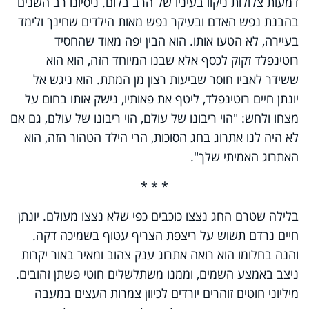
דמעות צלולות ניקוו בעיניו של הרב בלום. ניסיונו רב השנים
בהבנת נפש האדם ובעיקר נפש מאות הילדים שחינך ולימד
בעיירה, לא הטעו אותו. הוא הבין יפה מאוד שהחסיד
רוטינפלד זקוק לכסף אלא שבנו המיוחד הזה, הוא הוא
ששידר לאביו חוסר שביעות רצון מן המתת. הוא ניגש אל
יונתן חיים רוטינפלד, ליטף את פאותיו, נישק אותו בחום על
מצחו ולחש: "הוי ריבונו של עולם, הוי ריבונו של עולם, גם אם
לא היה לנו אתרוג בחג הסוכות, הרי הילד הטהור הזה, הוא
האתרוג האמיתי שלך".
* * *
בלילה שטרם החג נצצו כוכבים כפי שלא נצצו מעולם. יונתן
חיים נרדם תשוש על ריצפת הצריף עטוף בשמיכה דקה.
והנה בחלומו הוא רואה אתרוג ענק צהוב ומאיר באור יקרות
ניצב באמצע השמים, וממנו משתלשלים חוטי פשתן זהובים.
מיליוני חוטים זוהרים יורדים לכיוון צמרות העצים במעבה