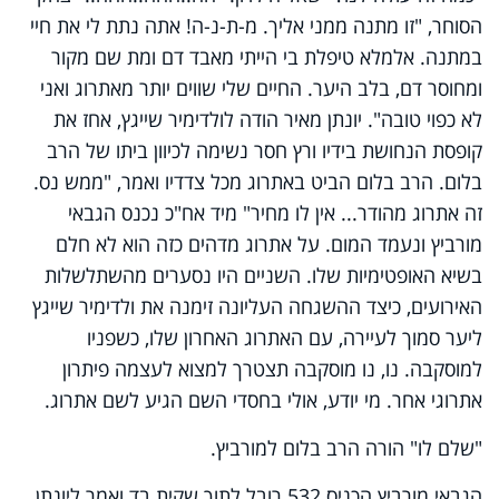
הסוחר, "זו מתנה ממני אליך. מ-ת-נ-ה! אתה נתת לי את חיי
במתנה. אלמלא טיפלת בי הייתי מאבד דם ומת שם מקור
ומחוסר דם, בלב היער. החיים שלי שווים יותר מאתרוג ואני
לא כפוי טובה". יונתן מאיר הודה לולדימיר שייגץ, אחז את
קופסת הנחושת בידיו ורץ חסר נשימה לכיוון ביתו של הרב
בלום. הרב בלום הביט באתרוג מכל צדדיו ואמר, "ממש נס.
זה אתרוג מהודר... אין לו מחיר" מיד אח"כ נכנס הגבאי
מורביץ ונעמד המום. על אתרוג מדהים כזה הוא לא חלם
בשיא האופטימיות שלו. השניים היו נסערים מהשתלשלות
האירועים, כיצד ההשגחה העליונה זימנה את ולדימיר שייגץ
ליער סמוך לעיירה, עם האתרוג האחרון שלו, כשפניו
למוסקבה. נו, נו מוסקבה תצטרך למצוא לעצמה פיתרון
אתרוגי אחר. מי יודע, אולי בחסדי השם הגיע לשם אתרוג.
"שלם לו" הורה הרב בלום למורביץ.
הגבאי מורביץ הכניס 532 רובל לתוך שקית בד ואמר ליונתן