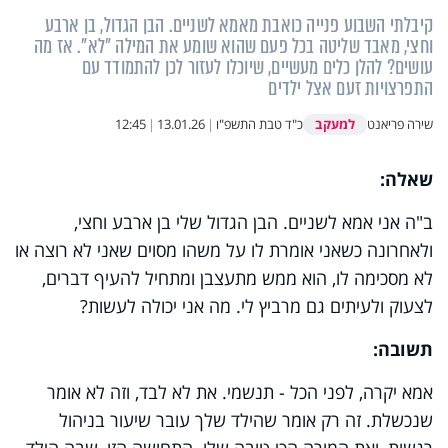
קיבלתי השבוע פנייה כואבת מאמא לשניים. הבן הגדול, בן ארבע
וחצי, מאבד שליטה בכל פעם שהוא שומע את המילה "לא". אז מה
עושים? להלן כלים מעשיים, שיוכלו לעזור לכן להתמודד עם
התפרצויות זעם אצל ילדים
למעקב
שירה פריאנט
כ"ד טבת התשפ"ו
|
13.01.26
|
12:45
שאלה:
ב"ה אני אמא לשניים. הבן הגדול שלי בן ארבע וחצי,
ולאחרונה כשאני אומרת לו על משהו מסוים שאני לא רוצה או
לא מסכימה לו, הוא ממש מתעצבן ומתחיל להעיף דברים,
לצעוק ולעיתים גם מרביץ לי. מה אני יכולה לעשות?
תשובה:
אמא יקרה, לפני הכל - תנשמי. את לא לבד, וזה לא אומר
שנכשלת. זה רק אומר שהילד שלך עובר שיעור בניהול
רגשות, ואת המורה הכי טובה שלו. התחושה הזו, שבה הילד