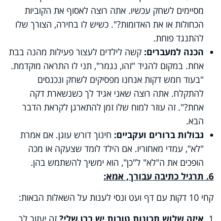
מסיימים לשחק עכשיו. אתה רוצה לאסוף את הקוביות
הכחולות או את האדומות?". כשיש לו בחירה, הצורך שלו
להתנגד פוחת.
הכנה למעברים:
קשה לילדים לעצור פעילות מהנה בבת
אחת. במקום להגיד "זהו, נגמר", תני לו התראה מוקדמת.
"בעוד חמש דקות אנחנו מפסיקים לשחק ונכנסים
להתקלח. אתה רוצה שאני אגיד לך כשנשארת דקה
אחת?". זה עוזר למוח שלו זמן להתארגן לקראת הדבר
הבא.
גבולות ברורים ועקביים:
חינוך דורש עוגן. אם אמרת
"לא", עמדי מאחוריו. אם הילד לומד שצעקה או מכה
הופכים את ה"לא" ל"כן", הוא ימשיך להשתמש בהן.
6. תרגיל כתיבה עבורך, אמא
:
קחי 10 דקות עם דף ועט ונסי לענות על השאלות הבאות
:
1.
איזה שלוש תכונות טובות יש בבן שלי?
זה יעזור לך