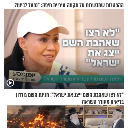
ההפטרות שמבשרות על תקווה
עיריית חיפה: ״נפעל לביטול
וגאולה
ברית הערים התאומות״
"לא רצו שאהבת השם ייצג את ישראל": חנינת השם גורדון
בריאיון מעורר השראה