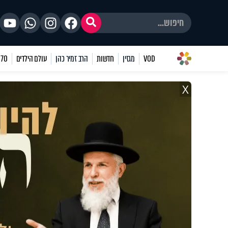
VOD
מגזין
חדשות
הרב זמיר כהן
עולם הילדים
70 שאלות
X