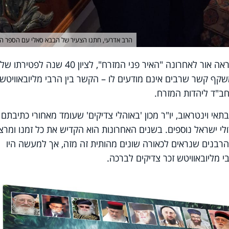
הרב אדרעי, חתנו הצעיר של הבבא סאלי עם הספר 
הסיפור הקצר הזה שמובא בספר חדש שראה אור לאחרונה "האיר פני המזרח", לציון 40 שנה לפטירתו של
שקף קשר שרבים אינם מודעים לו – הקשר בין הרבי מליובאוויטש 
חב"ד ליהדות המזרח.
י וינטראוב, יו"ר מכון 'באוהלי צדיקים' שעומד מאחורי כתיבתם
ולי ישראל נוספים. בשנים האחרונות הוא הקדיש את כל זמנו ומרצו
רבנים שנראים לכאורה שונים מהותית זה מזה, אך למעשה היו
מליובאוויטש זכר צדיקים לברכה.