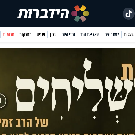
למתחילים
שאל את הרב
זמני היום
עלון
שופס
מחלקות
תרומות