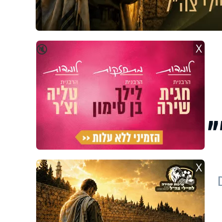
X
🔇
"
X