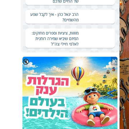
של החיים שלכם
הרב יגאל כהן - איך לקבל שפע
מהשמיים?
מזוזות, ציציות וספרים מחזקים:
המיזם שיביא שמירה רוחנית
לאלפי חיילי צה"ל
X
🔇