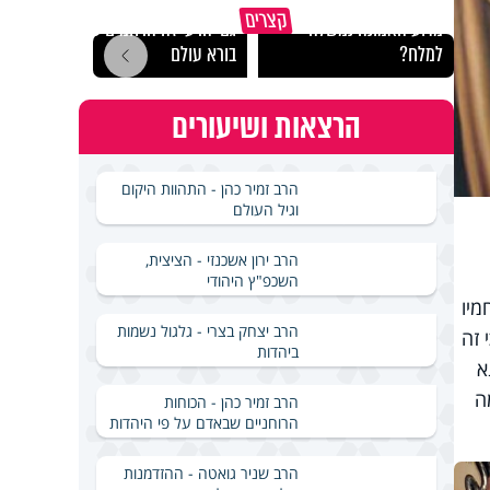
קצרים
מדוע האמונה נמשלה
גם ׳הרע׳ זה הרחמים של
האם מ
למלח?
בורא עולם
בשבת
הרצאות ושיעורים
הרב זמיר כהן - התהוות היקום
וגיל העולם
הרב ירון אשכנזי - הציצית,
השכפ"ץ היהודי
מיו
הרב יצחק בצרי - גלגול נשמות
 זה
ביהדות
א
ה
הרב זמיר כהן - הכוחות
הרוחניים שבאדם על פי היהדות
הרב שניר גואטה - ההזדמנות