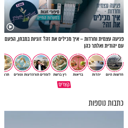
פגיעה עצמית וחרדות – איך מכילים את זה? זוגיות במבחן, הפעם
עם יהודית ואלתר כהן
חדשות היום
יהדות
בריאות
רץ ברשת
לומדים תורה
דעות וטורים
תרבות
קצרים
חשיבות הכרת הטוב ביהדות
כל מה שנשבר יכול להיבנות מחד
כתבות נוספות