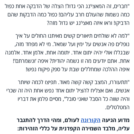
"חברים, זה המאצי’נג הכי גדול! הצלה של הדבקה אחת כפול
כמה נשמות שהעולם חרב עליהם! כפול כמה הדבקות שהם
הדביקו! וראו איזה מאצי’נג יש גדול מזה?
"למה לא שולחים תיאורים קשים מאיתנו החולים על איך
נופלים פה אנשים על ימין ועל שמאל. מי לא מפחד מזה,
שבגללו אולי יהיה יתום אחד. יתומה אחת. אלמן אחד. אלמנה
אחת. אתם יודעים מה זו נשמה יהודית? איפה ‘ונשמרתם’!
איפה ההלכה שמחללים שבת על ספק פיקוח נפש
!
"תתעוררו, המצב קשה קשה מאוד. תפיצו לכמה שיותר
אנשים. ואם אצליח להציל יתום אחד נפש אחת היה זה שכרי
והיה שווה כל הסבל שאני סובל", מסיים פלמן את דבריו
המטלטלים.
מדוע הגיעה
הקורונה
לעולם, ומהי הדרך להתגבר
עליה, מלבד השמירה הקפדנית על כללי הזהירות: