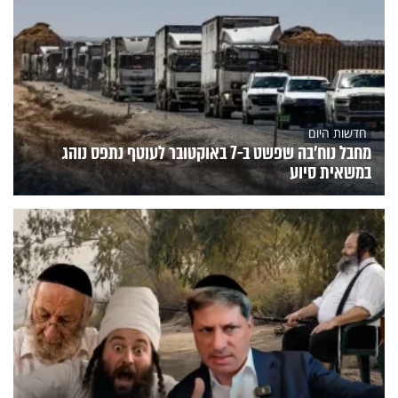
חדשות היום
מחבל נוח'בה שפשט ב-7 באוקטובר לעוטף נתפס נוהג
במשאית סיוע