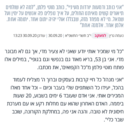
"אני כותב ודמעות יורדות מעיניי", כותב מוטי פלמן, "למה לא שולחים
תיאורים קשים מאיתנו החולים, על איך נופלים פה אנשים על ימין ועל
שמאל. מי לא מפחד מזה, שבגללו אולי יהיה יתום אחד. יתומה אחת.
אלמן אחד. אלמנה אחת"
למעקב
נעמה גרין
י"ב תשרי התשפ"א
|
30.09.20
|
עודכן
30.09.20 13:23
"כל מי שמכיר אותי יודע שאני לא צעיר מדי, אך גם לא מבוגר
מדי. אני בן 53, בריא מאוד גם בנפשי וגם בגופי", במילים אלו
פותח מוטי פלמן מ"כל הקפואים', את מכתבו.
"אני מנהל כל חיי קרבות בעסקים וברוך ה’ מצליח לעמוד
בהכל, יעידו כל השותפים שלי בעבר וכיום – וכל אחד מאלו
המכירים אותי
.
אני אדם שעובד 6 ימים בשבוע, 20 שעות
ביממה. האדם האחרון שהוא עם מחלות רקע או עם מערכת
חיסונית לא טובה. והנה אני פה, במחלקת הקורונה, שוכב
שבר כלי".