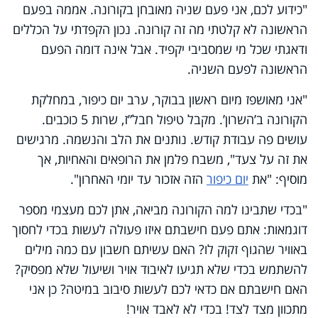
"כידוע לכם, אני פעם שניה מאובחן בקורונה. אממה בפעם
הראשונה לא קלטתי מה זה קורונה. נכון הקפדתי על הכללים
ודאגתי שכל מי שמסביבי יקפיד. אבל אינה דומה הפעם
הראשונה לפעם השניה
.
"אני מאושפז מיום ראשון בבוקר, ערב יום כיפור, במחלקת
הקורונה ב’השרון’. מקבל טיפול חבל”ז, שרות 5 כוכבים.
עושים פה עבודת קודש. נותנים את הלב והנשמה. מרגישים
את זה על צעד", משבח פלמן את הרופאים והאחיות, אך
מוסיף: "את
יום כיפור
הזה אזכור עד יומי האחרון".
"בכדי שתבינו למה הקורונה מביאה, אתן לכם מעצמי מספר
דוגמאות: אתם פעם חישבתם איזו פעולה לעשות בכדי לחסוך
באוויר שהגוף זקוק לו? האם עשיתם חשבון עם כמה מילים
להשתמש בכדי שלא תגיעו לאיבוד אויר ושיעול שלא מפסיק?
האם חישבתם אם כדאי לכם לעשות סיבוב במיטה? כן אני
מתכוון מצד לצד! בכדי לא לאבד אויר
!