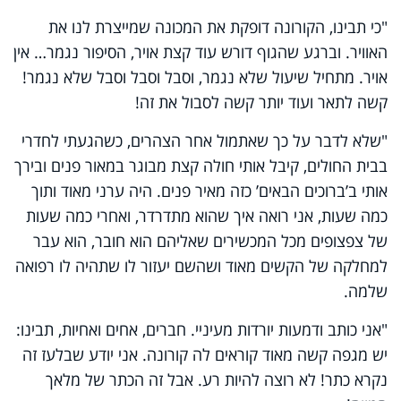
"כי תבינו, הקורונה דופקת את המכונה שמייצרת לנו את
האוויר. וברגע שהגוף דורש עוד קצת אויר, הסיפור נגמר… אין
אויר. מתחיל שיעול שלא נגמר, וסבל וסבל וסבל שלא נגמר!
קשה לתאר ועוד יותר קשה לסבול את זה
!
"שלא לדבר על כך שאתמול אחר הצהרים, כשהגעתי לחדרי
בבית החולים, קיבל אותי חולה קצת מבוגר במאור פנים ובירך
אותי ב’ברוכים הבאים’ כזה מאיר פנים. היה ערני מאוד ותוך
כמה שעות, אני רואה איך שהוא מתדרדר, ואחרי כמה שעות
של צפצופים מכל המכשירים שאליהם הוא חובר, הוא עבר
למחלקה של הקשים מאוד ושהשם יעזור לו שתהיה לו רפואה
שלמה
.
"אני כותב ודמעות יורדות מעיניי. חברים, אחים ואחיות, תבינו:
יש מגפה קשה מאוד קוראים לה קורונה. אני יודע שבלעז זה
נקרא כתר! לא רוצה להיות רע. אבל זה הכתר של מלאך