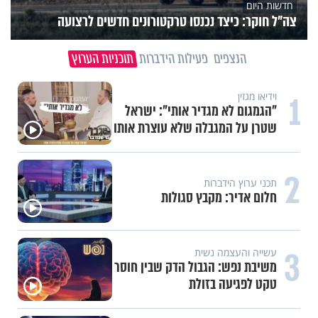
חדשות היום
צה"ל חוקר: כיצד נכנסו טרקטורונים חדשים לרצועה
הנצפים
פעילות הידברות
תוכניות הערוץ
1
וידיאו מגזין
"הגמגום לא מגדיר אותי": ישראל
שטרן על המגבלה שלא עוצרת אותו
2
תכני ערוץ הידברות
חלום אדיר: מקבץ סגולות
3
עשייה והעצמה נשית
משיבת נפש: הגבול הדק שבין חוסר
טקט לפגיעה בזולת