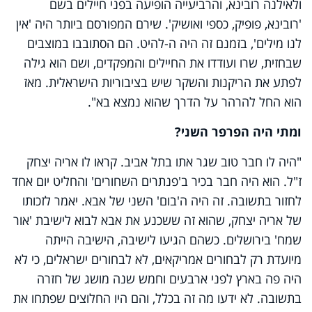
ולאילנה רובינא, והרביעייה הופיעה בפני חיילים בשם
'רובינא, פופיק, כספי ואושיק'. שירם המפורסם ביותר היה 'אין
לנו מילים', בזמנם זה היה ה-להיט. הם הסתובבו במוצבים
שבחזית, שרו ועודדו את החיילים והמפקדים, ושם הוא גילה
לפתע את הריקנות והשקר שיש בציבוריות הישראלית. מאז
הוא החל להרהר על הדרך שהוא נמצא בא".
ומתי היה הפרפר השני?
"היה לו חבר טוב שגר אתו בתל אביב. קראו לו אריה יצחק
ז"ל. הוא היה חבר בכיר ב'פנתרים השחורים' והחליט יום אחד
לחזור בתשובה. זה היה ה'בום' השני של אבא. יאמר לזכותו
של אריה יצחק, שהוא זה ששכנע את אבא לבוא לישיבת 'אור
שמח' בירושלים. כשהם הגיעו לישיבה, הישיבה הייתה
מיועדת רק לבחורים אמריקאים, לא לבחורים ישראלים, כי לא
היה פה בארץ לפני ארבעים וחמש שנה מושג של חזרה
בתשובה. לא ידעו מה זה בכלל, והם היו החלוצים שפתחו את