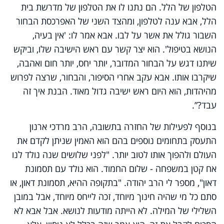
הטלפון של הלל. הם נתנו לו את הטלפון של מדרשת בית
הלל, אבא ענה לטלפון, ומהצד השני של האפרכסת הבחור
השבור גולל את אשר על לבו. אבא אמר לו: 'אין בעיה,
הנושא בטיפול'. הוא יצר קשר עם ראש הישיבה שלו, וביקש
שיתנו דגש על הבחור המדובר, יותר יחס, יותר חום ואהבה,
שיקרבו אותו. אבא עקב אחרי הסיפור, והבחור, שרצה לפרוש
מהיהדות, הוא היום ראש ישיבה גדול מאוד. הבנת איך זה
עבד?”.
בנוסף לפעילות של החזרה בתשובה, הרב מרדכי ארנון
התעסק בתחומים נוספים בהם הוא האמין שניתן לקדם את
העולם ולהפוך אותו לטוב יותר. "לפני שלושים שנה נולד לנו
אח קטן במשפחה - שלום החמוד. הוא נולד עם תסמונת
דאון", מספר לי הרב יהודה. "בתקופה ההיא, תסמונת דאון, או
סתם כל מי שהיה חינוך מיוחד, זכה לייחס מיוחד, אבל במובן
השלילי של המילה. לא הייתה מודעות לנושא. אבל אבא לא