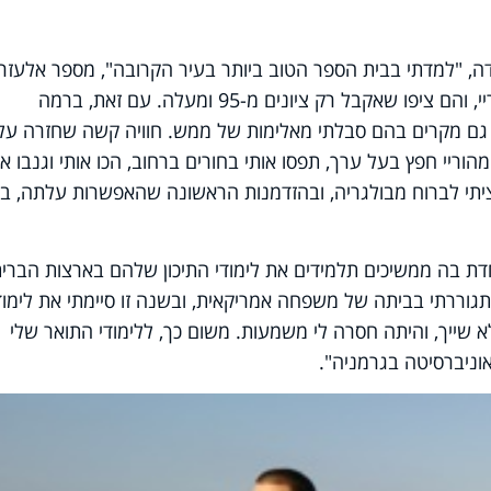
ה, "למדתי בבית הספר הטוב ביותר בעיר הקרובה", מספר אלעזר,
"שכן עניין ההשכלה היה חשוב מאד להוריי, והם ציפו שאקבל רק ציונים מ-95 ומעלה. עם זאת, ברמה
 גם מקרים בהם סבלתי מאלימות של ממש. חוויה קשה שחזרה על
ריי חפץ בעל ערך, תפסו אותי בחורים ברחוב, הכו אותי וגנבו או
רציתי לברוח מבולגריה, ובהזדמנות הראשונה שהאפשרות עלתה, ב
כנית מיוחדת בה ממשיכים תלמידים את לימודי התיכון שלהם בארצות הברית
וררתי בביתה של משפחה אמריקאית, ובשנה זו סיימתי את לימודי
שייך, והיתה חסרה לי משמעות. משום כך, ללימודי התואר שלי
וניברסיטה בגרמניה".