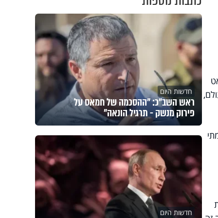
כתבות נוספות
ט
חדשות היום
לם,
ראש השב"כ: "ההסכמה של חמאס על
פירוק מנשק - תרגיל הונאה"
תי
חדשות היום
 זה