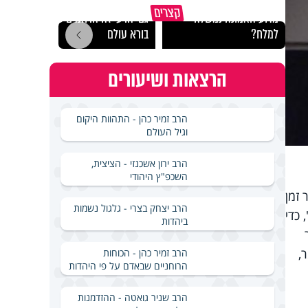
קצרים
מדוע האמונה נמשלה
גם ׳הרע׳ זה הרחמים של
האם מ
למלח?
בורא עולם
בשבת
הרצאות ושיעורים
הרב זמיר כהן - התהוות היקום
וגיל העולם
הרב ירון אשכנזי - הציצית,
השכפ"ץ היהודי
ר זמן
הרב יצחק בצרי - גלגול נשמות
 כדי
ביהדות
,
הרב זמיר כהן - הכוחות
הרוחניים שבאדם על פי היהדות
הרב שניר גואטה - ההזדמנות