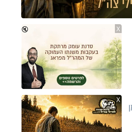
X
🔇
X
ן