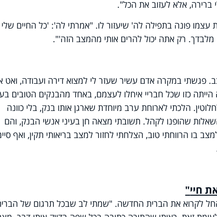
 ברירה, אלא לעזוב את הכל".
עצמו פונה בתפילה לה' שיעזור לו. "אמרתי לה': 'כל החיים שלי
י מלבדך. רק אתה יכול להרים אותי מהמצב הזה'".
. פגשתי במקרה אדם עשיר שעזר לי למצוא דירה ועבודה, ואט א
ייתה כזו שכל חבריי איחלו לעצמם, באחד מהבנקים הטובים בעו
וטין. הלכתי לארוחת ערב מיוחדת שארגן אותו בנק, בלי כוונה
שאלות שהופנו לקהל. תשובתי מצאה חן בעיני אנשי הבנק, והם
ב בו הרווחתי טוב, הצלחתי לחזור למצב בריאותי תקין, ואף סיימ
ת חיי
"
והחל לקרוא את הברית החדשה. "שמתי לב שבכל תרגום של הברית
ומת זאת, ראיתי שהתורה כתובה בכל שפה בדיוק אותו דבר. מצב