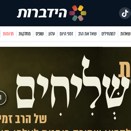
למתחילים
שאל את הרב
זמני היום
עלון
שופס
מחלקות
תרומות