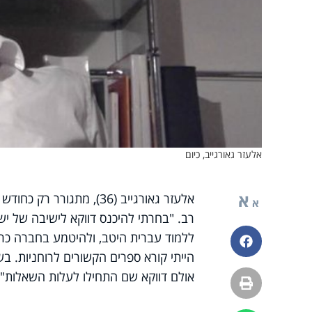
אלעזר גאורגייב, כיום
א
אלעזר גאורגייב (36), מת
א
רב. "בחרתי להיכנס דווקא לישיבה של ישר
ללמוד עברית היטב, ולהיטמע בחברה כראו
פייסבוק
הייתי קורא ספרים הקשורים לרוחניות. ב
אולם דווקא שם התחילו לעלות השאלות".
הדפסה