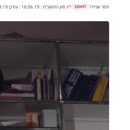
תמר שניידר
י"ג סיון התשע"ט
|
16.06.19
|
עודכן
9 09:12
למעקב