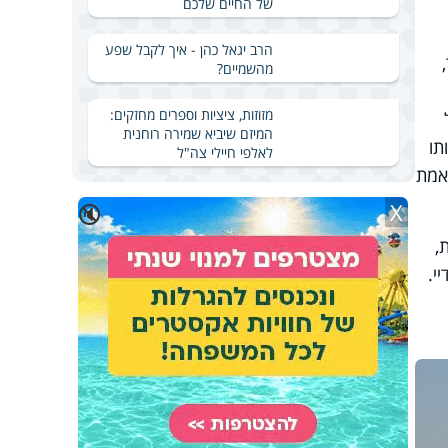
של החיים שלכם
הרב יגאל כהן - איך לקבל שפע
מהשמיים?
מזוזות, ציציות וספרים מחזקים:
המיזם שיביא שמירה רוחנית
תו
לאלפי חיילי צה"ל
אמת
X
🔇
,
י.