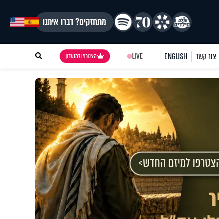
מתחזקים? דברו איתנו
צור קשר
ENGLISH
LIVE
הצטרפו למועדון