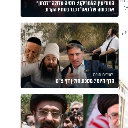
המודיעין האמריקני: רוסיה עלולה "לבחון"
ל
את כוחה של נאט"ו כבר בסתיו הקרוב
ת,
לומדים תורה
הדף היומי: מסכת חולין דף צ"ט