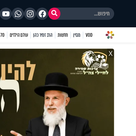
VOD
מגזין
חדשות
הרב זמיר כהן
עולם הילדים
70 שאלות
X