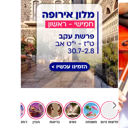
חדשות היום
משפחה
נשים
בריאות
מגזין
רוחניות ואמונה
תור