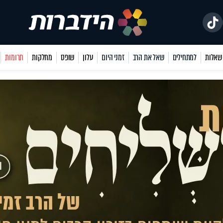
למתחילים
שאל את הרב
זמני היום
עלון
שופס
מחלקות
תרומות