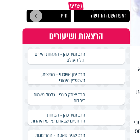
הרגעים הקשים ביותר
"הגמג
קצרים
מתחילים לעבוד לקראת
בחיים יכולים להצית את
ישרא
ראש השנה החדשה
חיינו
שלא 
הרצאות ושיעורים
הרב זמיר כהן - התהוות היקום
וגיל העולם
הרב ירון אשכנזי - הציצית,
השכפ"ץ היהודי
ת
הרב יצחק בצרי - גלגול נשמות
ביהדות
הרב זמיר כהן - הכוחות
הרוחניים שבאדם על פי היהדות
ני
וס
הרב שניר גואטה - ההזדמנות