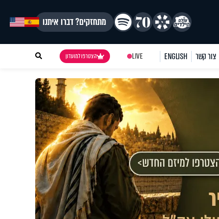
מתחזקים? דברו איתנו
צור קשר
ENGLISH
LIVE
הצטרפו למועדון