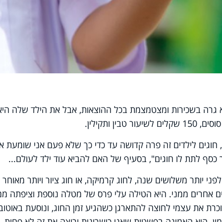
 גרה בשכירות ומצטמצמת בכל ההוצאות, אבל את הילד שלה היא
ן ותקילין.
 חוגים לילדים זה פרה קדושה עד כדי כך שלא פעם אני שומעת א
סף לתת לו חוגים", בסעיף של האם להביא עוד ילד לעולם...
ני יותר משלושים שנה, לחוג קרמיקה, או חוג ציור ויותר מאוחר
 אחרים ממני. היא הטילה עלי פרס של מטלה נוספת וציפתה ממ
כרת את עצמי לחוצה להתארגן כשהגיע זמן החוג, ונוסעת באוטוב
מון. היא האמינה בפשטות שאני כישרונית ורוצה את זה לא פחות