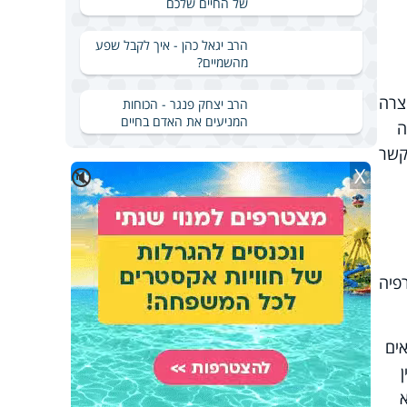
של החיים שלכם
הרב יגאל כהן - איך לקבל שפע
מהשמיים?
צרה
הרב יצחק פנגר - הכוחות
המניעים את האדם בחיים
ה
קשר
X
🔇
פיה
אים