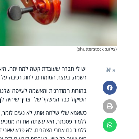
(צילום: shutterstock)
א
יש לי חברה שעובדת קשה למחייתה. היא
א
רשמה, בעצת המומחים, לחוג רכיבה על סוסים, 150 שקלים לשיעור טבי
פייסבוק
בהורות המודרנית והאשמה לעייפה שלנו,
השיקול כבד המשקל של "צריך שיהיה לך כ
הדפסה
כשאמא שלי שלחה אותי, לא נעים לומר, לפ
ללמוד פסנתר, היא עשתה את זה ממניעים
ווטסאפ
ללמוד גם אחרי הצהרים. לא פלא שאני זו
חצי שעה כל כיוון. בעברית קוראים לזה א