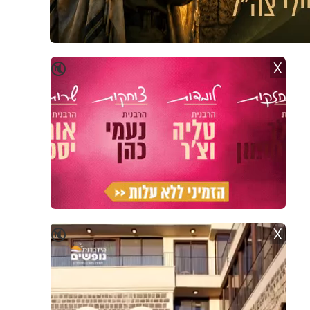
X
🔇
X
🔇