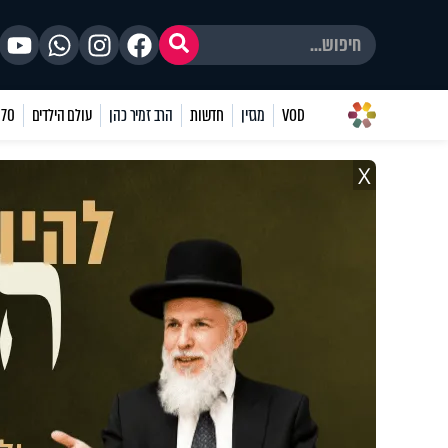
VOD
מגזין
חדשות
הרב זמיר כהן
עולם הילדים
70 שאלות
X