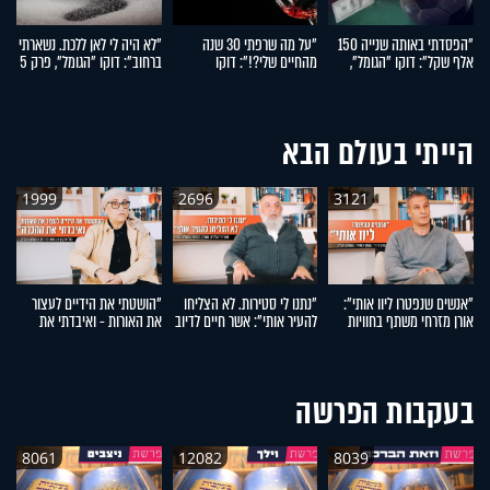
"הפסדתי באותה שנייה 150
"על מה שרפתי 30 שנה
"לא היה לי לאן ללכת. נשארתי
"
אלף שקל": דוקו "הגומל",
מהחיים שלי?!": דוקו
ברחוב": דוקו "הגומל", פרק 5
הי
פרק 7
"הגומל", פרק 6
"ה
הייתי בעולם הבא
1999
2696
3121
"אנשים שנפטרו ליוו אותי":
"נתנו לי סטירות. לא הצליחו
"הושטתי את הידיים לעצור
"
אורן מזרחי משתף בחוויות
להעיר אותי": אשר חיים לדיוב
את האורות - ואיבדתי את
הח
מהעולם העליון
משתף בחוויות מהעולם
ההכרה": מזל אוקנין משתפת
א
העליון
בחוויות מהעולם העליון
מ
בעקבות הפרשה
8061
12082
8039