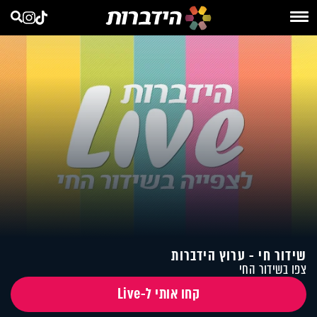
שידור חי - ערוץ הידברות
צפו בשידור החי
קחו אותי ל-Live