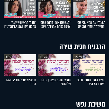
"שאלתי את אמא שלי 'אני
"לא שאלו אותי. הבנתי שאני
"הדבר הראשון שיצא לי
ב
יהודייה?'": קטרין נמני על
צריכה לקחת אחריות": נעמי
מהפה היה 'שמע ישראל'": זיו
ס
מסע ההתחזקות המרגש
בנט בריאיון אישי
עבוד על החיים לאחר
ב
החטיפה
הרבנית חגית שירה
915
1374
1929
חמישי שמח: נכנסים לרבע
חמישי שמח: עוצמתן וגדולתן
חמישי שמח: לעורר את האור
ח
האחרון של השנה
של הנשים
הגנוז
מל
משיבת נפש