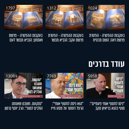
1797
1312
1024
בעקבות ההפטרה - הפטרת
בעקבות ההפטרה - הפטרת
בעקבות ההפטרה - פרשת
ב
פרשת ראה: השם מבטיח
פרשת עקב: הנביא מבשר
ואתחנן: הנביא מבשר לעם
דב
לבנות את ירושלים
לישראל על קיבוץ גלויות
ישראל על גאולה
ה
עודד בדרכים
13089
7769
5958
"ניסו לחטוף אותי פעמיים":
"הוא ניסה לחטוף אותי":
"נתקענו. חשבנו שאנחנו
"
מוטי כהנא בריאיון נוקב
הרצל דוסטר על מסע חייו
הולכים למות": הרב יוסף גרמון
אה
המטלטל
בריאיון מרתק
אר