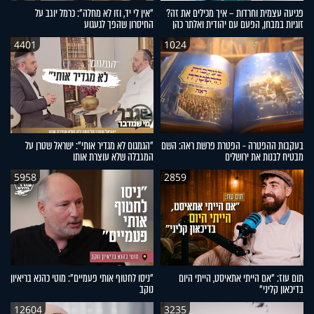
פגיעה עצמית וחרדות – איך מכילים את זה?
"אין לי יד, וזו לא מחלה": כרמל יוגב על
זוגיות במבחן, הפעם עם יהודית ואלתר כהן
החיסרון שהפך לגעגוע
4401
1024
בעקבות ההפטרה - הפטרת פרשת ראה: השם
"הגמגום לא מגדיר אותי": ישראל שטרן על
מבטיח לבנות את ירושלים
המגבלה שלא עוצרת אותו
5958
2859
תום עוז: "אם הייתי אתאיסט, הייתי היום
"ניסו לחטוף אותי פעמיים": מוטי כהנא בריאיון
בדיכאון קליני"
נוקב
12604
3235