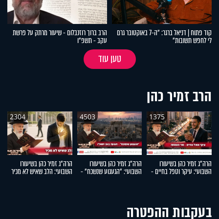
קוד פתוח | דניאל ברגר: "ה-7 באוקטובר גרם
הרב ברוך רוזנבלום - שיעור מרתק על פרשת
לי לחפש תשובות"
עקב - תשפ"ו
טען עוד
הרב זמיר כהן
2304
4503
1375
הרה"ג זמיר כהן בשיעורו
הרה"ג זמיר כהן בשיעורו
הרה"ג זמיר כהן בשיעורו
הר
השבועי: עיקר וטפל בחיים -
השבועי: "הגעגוע שנשכח" -
השבועי: הלב שאיש לא מכיר
ה
סוד השמחה
תשעה באב תשפ"ו
ו
בעקבות ההפטרה