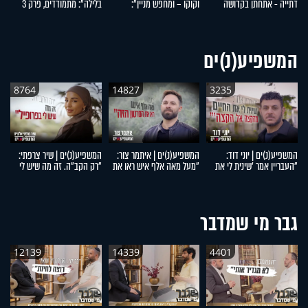
דתייה - אתחתן בקדושה
וקוקו – ומחפש מניין":
בלילה": מתמודדים, פרק 3
סמ
ובטהרה": מתמודדים, פרק 5
מתמודדים, פרק 4
המשפיע(נ)ים
8764
14827
3235
המשפיע(נ)ים | יוני דוד:
המשפיע(נ)ים | איתמר צור:
המשפיע(נ)ים | שיר צרפתי:
המ
"העבריין אמר 'שינית לי את
"מעל מאה אלף איש ראו את
"רק הקב"ה. זה מה שיש לי
דו
החיים מהקצה אל הקצה'"
הסרטון הזה"
בפרופיל"
מ
ל
גבר מי שמדבר
12139
14339
4401