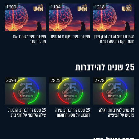
1600
1194
1218
משיבת נפש: הגבול הדק שבין
משיבת נפש: ביקורת הרסנית
משיבת נפש: לשחרר את
מ
חוסר טקט לפגיעה בזולת
מטען העבר
25 שנים להידברות
2094
2825
2778
25 שנים להידברות: דקלה
25 שנים להידברות: שירה
25 שנים להידברות: הרבנית
פרטוש על הציפייה
דאבוש על מסע הרווקות
צילה אלחנתי על חוגי בית,
ד
הממושכת, הנס והישועה
שהוביל לשליחות המרגשת
הפרשות חלה והתגובות
הג
האישית
מהשטח