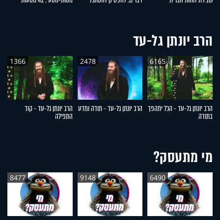
שבירת לוחות הברית
דברים: להפסיק להסתכל
מטות-מסעי: 42 מסעות
ש
לצדדים
שעברו עם ישראל במדבר
הרב יונתן גל-עד
1366
2478
6165
הרב יונתן גל-עד - הכל יתהפך
הרב יונתן גל-עד - תודה ומדע
הרב יונתן גל-עד - קוד
הר
בתודה
התפילה
ה
מי מתעסק?
8477
9148
6490