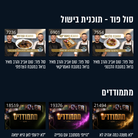
סול פוד - תוכנית בישול
7236
6901
7554
סול פוד: טום אביב והרב מאיר
סול פוד: טום אביב והרב מאיר
סול פוד: טום אביב והרב מאיר
סו
בראל במטבח הלבנוני
בראל במטבח האמריקאי
בראל במטבח הצרפתי
ב
מתמודדים
18519
19376
21494
"לא משנה כמה אהיה לא
"הייתי מסתובב עם גופייה
"לא ידעתי לאן היא יצאה
"