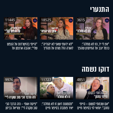
התנערי
11445
18525
3615
"אין לי יד, וזו לא מחלה":
"לא ידעתי שאני לא יהודיה":
"הייתי בהישרדות על הנפש
"
כרמל יוגב על החיסרון שהפך
לאורה הלל מורנו על תהליך
שלי": אהבה ארצמן על
עש
לגעגוע
הגיור המרגש
המעברים המטלטלים בחייה
ש
חי
דוקו נשמה
9976
11727
4851
"אם שכחתי לנשום – הייתי
"תסמונת דאון זו לא מחלה":
"פיטרו אותי – וזה הדבר הכי
"
נחנק": יוחאי לוי בסיפור חיים
יאיר פומברג בסיפור חיים
טוב שקרה לי": צוריאל גביזון
ה
מעורר השראה
מעורר השראה
בסיפור חיים מעורר השראה
ח