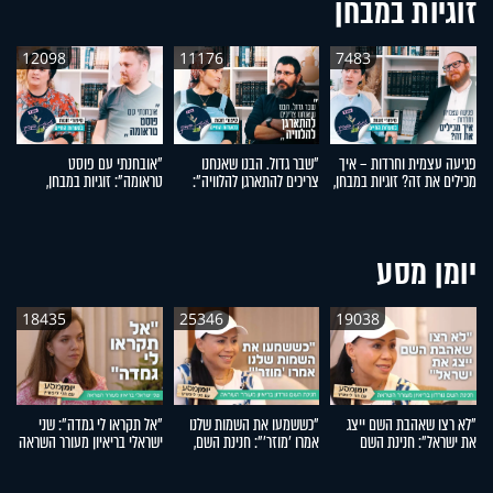
זוגיות במבחן
12098
11176
7483
פגיעה עצמית וחרדות – איך
"שבר גדול. הבנו שאנחנו
"אובחנתי עם פוסט
ל
מכילים את זה? זוגיות במבחן,
צריכים להתארגן להלוויה":
טראומה": זוגיות במבחן,
עם
הפעם עם יהודית ואלתר כהן
זוגיות במבחן, הפעם עם מרים
הפעם עם שירה ומאיר קמינס
ב
וגד דנינו
ונ
יומן מסע
18435
25346
19038
"לא רצו שאהבת השם ייצג
"כששמעו את השמות שלנו
"אל תקראו לי גמדה": שני
את ישראל": חנינת השם
אמרו 'מוזר'": חנינת השם,
ישראלי בריאיון מעורר השראה
א
גורדון בריאיון מעורר השראה
אמו של אהבת השם גורדון,
ה
בריאיון מעורר השראה