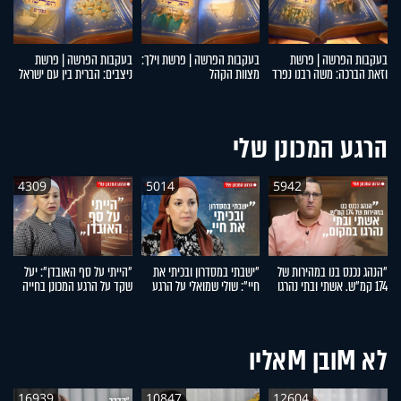
בעקבות הפרשה | פרשת
בעקבות הפרשה | פרשת וילך:
בעקבות הפרשה | פרשת
ב
וזאת הברכה: משה רבנו נפרד
מצוות הקהל
ניצבים: הברית בין עם ישראל
תב
מעם ישראל
לקדוש ברוך הוא
ו
הרגע המכונן שלי
4309
5014
5942
"הנהג נכנס בנו במהירות של
"ישבתי במסדרון ובכיתי את
"הייתי על סף האובדן": יעל
"ה
174 קמ"ש. אשתי ובתי נהרגו
חיי": שולי שמואלי על הרגע
שקד על הרגע המכונן בחייה
פר
במקום": אפרים רימל על
המכונן בחייה
ס
הרגע המכונן בחייו
לא Mובן Mאליו
16939
10847
12604