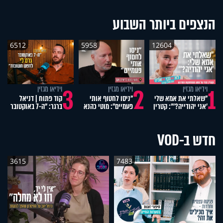
הנצפים ביותר השבוע
6512
5958
12604
4
3
2
1
וידיאו מגזין
וידיאו מגזין
וידיאו מגזין
"שאלתי את אמא שלי
"ניסו לחטוף אותי
קוד פתוח | דניאל
'אני יהודייה?'": קטרין
פעמיים": מוטי כהנא
ברגר: "ה-7 באוקטובר
נמני על מסע
בריאיון נוקב
גרם לי לחפש
ההתחזקות המרגש
תשובות"
חדש ב-VOD
3615
7483