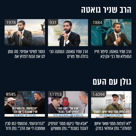
הרב שניר גואטה
1978
931
1884
הרב שניר גואטה: סיפור חייו
הרב שניר גואטה: המתנה הכי
הסוד לשינוי אמיתי: מה נותן
ל
המופלא של רבי עקיבא
גדולה של פורים
לנו את הכוח לפרוץ את
ל
המחסומים?
ד
גולן עם העם
8545
11713
14094
"לא לצפות ממני שאני אישן
"אבא שלי ביקש ממני 'תפסיק
"הזדעזעתי. הרגשתי כמו סכין
"ה
למעלה": גולן אזולאי בפרק
לעבוד בשבת'": גולן ומושיקו
שחתכה לי את הלב": גולן ודוד
עו
מילואים מיוחד
שטרן במפגש מרגש במיוחד
ד'אור במפגש מרגש
יו