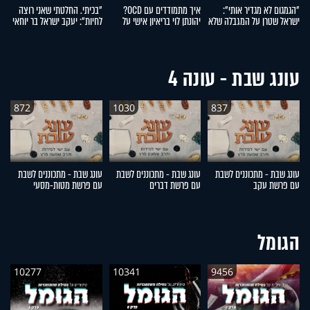
"הגמגום לא מגדיר אותי":
איך מתמודדים עם OCD?
"בכיתי. החלטתי שאני רוצה
"
ישראל שטרן על המגבלה שלא
יהונתן לוי בריאיון אישי על
לחיות": יעקב ישראל בר יוחאי
י
עוצרת אותו
ההפרעה הכפייתית
על ההתמודדות עם פוסט
לה
טראומה
עונג שבת - עונה 4
872
1030
837
עונג שבת - מתכוננים לשבת
עונג שבת - מתכוננים לשבת
עונג שבת - מתכוננים לשבת
ע
עם פרשת עקב
עם פרשת דברים
עם פרשת מטות-מסעי
ע
הגומל
10277
10341
9456