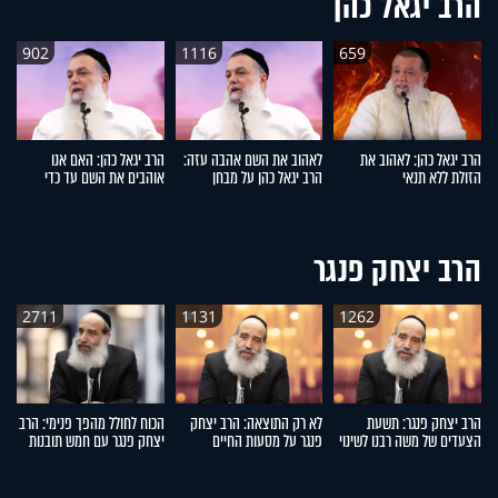
הרב יגאל כהן
902
1116
659
הרב יגאל כהן: לאהוב את
לאהוב את השם אהבה עזה:
הרב יגאל כהן: האם אנו
הר
הזולת ללא תנאי
הרב יגאל כהן על מבחן
אוהבים את השם עד כדי
הנ
האמונה
מסירות נפש?
הרב יצחק פנגר
2711
1131
1262
הרב יצחק פנגר: תשעת
לא רק התוצאה: הרב יצחק
הכוח לחולל מהפך פנימי: הרב
ה
הצעדים של משה רבנו לשינוי
פנגר על מסעות החיים
יצחק פנגר עם חמש תובנות
הע
החיים
לחיים
ר