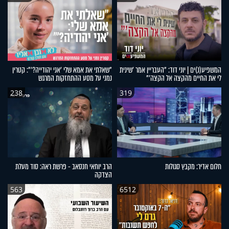
המשפיע(נ)ים | יוני דוד: "העבריין אמר 'שינית
"שאלתי את אמא שלי 'אני יהודייה?'": קטרין
לי את החיים מהקצה אל הקצה'"
נמני על מסע ההתחזקות המרגש
238
319
חלום אדיר: מקבץ סגולות
הרב יוחאי חנסאב - פרשת ראה: סוד מעלת
הצדקה
563
6512