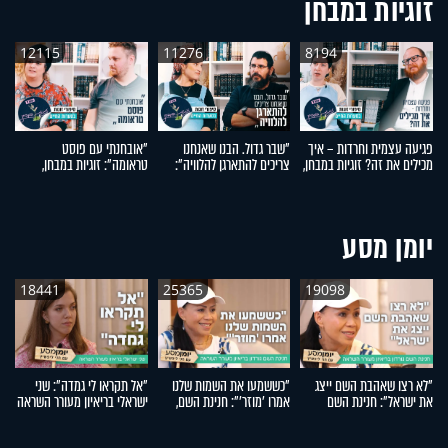
זוגיות במבחן
12115
11276
8194
פגיעה עצמית וחרדות – איך
"שבר גדול. הבנו שאנחנו
"אובחנתי עם פוסט
ל
מכילים את זה? זוגיות במבחן,
צריכים להתארגן להלוויה":
טראומה": זוגיות במבחן,
עם
הפעם עם יהודית ואלתר כהן
זוגיות במבחן, הפעם עם מרים
הפעם עם שירה ומאיר קמינס
ב
וגד דנינו
ונ
יומן מסע
18441
25365
19098
"לא רצו שאהבת השם ייצג
"כששמעו את השמות שלנו
"אל תקראו לי גמדה": שני
את ישראל": חנינת השם
אמרו 'מוזר'": חנינת השם,
ישראלי בריאיון מעורר השראה
א
גורדון בריאיון מעורר השראה
אמו של אהבת השם גורדון,
ה
בריאיון מעורר השראה