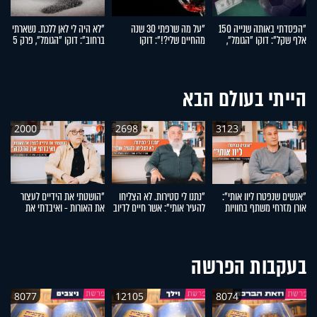
"הפסדתי באותה שנייה 150
"על מה שרפתי 30 שנה
"לא היה לי לאן ללכת. נשארתי
"
אלף שקל": דוקו "הגומל",
מהחיים שלי?!": דוקו
ברחוב": דוקו "הגומל", פרק 5
הי
פרק 7
"הגומל", פרק 6
"ה
הייתי בעולם הבא
2000
2698
3123
"אנשים שנפטרו ליוו אותי":
"נתנו לי סטירות. לא הצליחו
"הושטתי את הידיים לעצור
"
אורן מזרחי משתף בחוויות
להעיר אותי": אשר חיים לדיוב
את האורות - ואיבדתי את
הח
מהעולם העליון
משתף בחוויות מהעולם
ההכרה": מזל אוקנין משתפת
א
העליון
בחוויות מהעולם העליון
מ
בעקבות הפרשה
8077
12105
8074