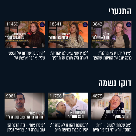
התנערי
11460
18541
3842
"אין לי יד, וזו לא מחלה":
"לא ידעתי שאני לא יהודיה":
"הייתי בהישרדות על הנפש
"
כרמל יוגב על החיסרון שהפך
לאורה הלל מורנו על תהליך
שלי": אהבה ארצמן על
עש
לגעגוע
הגיור המרגש
המעברים המטלטלים בחייה
ש
חי
דוקו נשמה
9981
11756
4875
"אם שכחתי לנשום – הייתי
"תסמונת דאון זו לא מחלה":
"פיטרו אותי – וזה הדבר הכי
"
נחנק": יוחאי לוי בסיפור חיים
יאיר פומברג בסיפור חיים
טוב שקרה לי": צוריאל גביזון
ה
מעורר השראה
מעורר השראה
בסיפור חיים מעורר השראה
ח