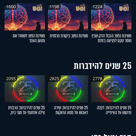
1600
1198
1224
משיבת נפש: הגבול הדק שבין
משיבת נפש: ביקורת הרסנית
משיבת נפש: לשחרר את
מ
חוסר טקט לפגיעה בזולת
מטען העבר
25 שנים להידברות
2095
2825
2778
25 שנים להידברות: דקלה
25 שנים להידברות: שירה
25 שנים להידברות: הרבנית
פרטוש על הציפייה
דאבוש על מסע הרווקות
צילה אלחנתי על חוגי בית,
ד
הממושכת, הנס והישועה
שהוביל לשליחות המרגשת
הפרשות חלה והתגובות
הג
האישית
מהשטח