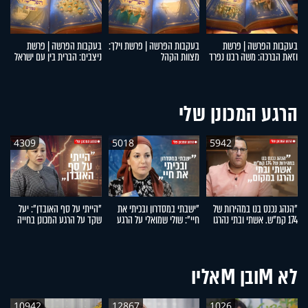
בעקבות הפרשה | פרשת
בעקבות הפרשה | פרשת וילך:
בעקבות הפרשה | פרשת
ב
וזאת הברכה: משה רבנו נפרד
מצוות הקהל
ניצבים: הברית בין עם ישראל
תב
מעם ישראל
לקדוש ברוך הוא
ו
הרגע המכונן שלי
4309
5018
5942
"הנהג נכנס בנו במהירות של
"ישבתי במסדרון ובכיתי את
"הייתי על סף האובדן": יעל
"ה
174 קמ"ש. אשתי ובתי נהרגו
חיי": שולי שמואלי על הרגע
שקד על הרגע המכונן בחייה
פר
במקום": אפרים רימל על
המכונן בחייה
ס
הרגע המכונן בחייו
לא Mובן Mאליו
10942
12867
1026