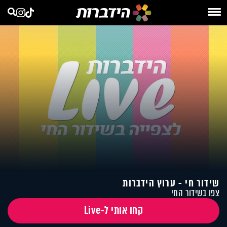
שידור חי - ערוץ הידברות
צפו בשידור החי
קחו אותי ל-Live