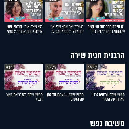
"זו הייתה ההחלטה הכי קשה
"שאלתי את אמא שלי 'אני
"לא שאלו אותי. הבנתי שאני
"
שלקחתי בחיים": לורה כהן
יהודייה?'": קטרין נמני על
צריכה לקחת אחריות": נעמי
מ
בריאיון אישי מרגש
מסע ההתחזקות המרגש
בנט בריאיון אישי
ע
ה
הרבנית חגית שירה
916
1375
1932
חמישי שמח: נכנסים לרבע
חמישי שמח: עוצמתן וגדולתן
חמישי שמח: לעורר את האור
ח
האחרון של השנה
של הנשים
הגנוז
מל
משיבת נפש