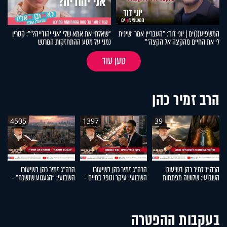
המשפיע(נ)ים | יוני דוד: "העבריין אמר 'שינית
"שאלתי את אמא שלי 'אני יהודייה?'": קטרין
לי את החיים מהקצה אל הקצה'"
נמני על מסע ההתחזקות המרגש
טען עוד
הרב זמיר כהן
4505
1397
39
הרה"ג זמיר כהן בשיעורו
הרה"ג זמיר כהן בשיעורו
הרה"ג זמיר כהן בשיעורו
הר
השבועי: שלושה מפתחות
השבועי: עיקר וטפל בחיים -
השבועי: "הגעגוע שנשכח" -
ה
להתנהלות נכונה
סוד השמחה
תשעה באב תשפ"ו
בעקבות ההפטרה