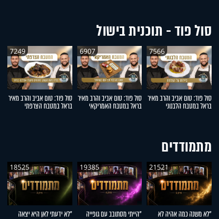
סול פוד - תוכנית בישול
7249
6907
7566
סול פוד: טום אביב והרב מאיר
סול פוד: טום אביב והרב מאיר
סול פוד: טום אביב והרב מאיר
סו
בראל במטבח הלבנוני
בראל במטבח האמריקאי
בראל במטבח הצרפתי
ב
מתמודדים
18525
19385
21521
"לא משנה כמה אהיה לא
"הייתי מסתובב עם גופייה
"לא ידעתי לאן היא יצאה
"