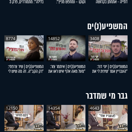
דתייה - אתחתן בקדושה
וקוקו – ומחפש מניין":
בלילה": מתמודדים, פרק 3
סמ
ובטהרה": מתמודדים, פרק 5
מתמודדים, פרק 4
המשפיע(נ)ים
8774
14852
3408
המשפיע(נ)ים | יוני דוד:
המשפיע(נ)ים | איתמר צור:
המשפיע(נ)ים | שיר צרפתי:
המ
"העבריין אמר 'שינית לי את
"מעל מאה אלף איש ראו את
"רק הקב"ה. זה מה שיש לי
דו
החיים מהקצה אל הקצה'"
הסרטון הזה"
בפרופיל"
מ
ל
גבר מי שמדבר
12150
14354
4643