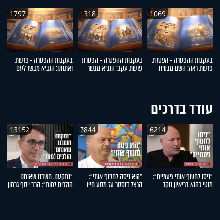
1797
1318
1069
בעקבות ההפטרה - הפטרת
בעקבות ההפטרה - הפטרת
בעקבות ההפטרה - פרשת
ב
פרשת ראה: השם מבטיח
פרשת עקב: הנביא מבשר
ואתחנן: הנביא מבשר לעם
דב
לבנות את ירושלים
לישראל על קיבוץ גלויות
ישראל על גאולה
ה
עודד בדרכים
13152
7844
6214
"ניסו לחטוף אותי פעמיים":
"הוא ניסה לחטוף אותי":
"נתקענו. חשבנו שאנחנו
"
מוטי כהנא בריאיון נוקב
הרצל דוסטר על מסע חייו
הולכים למות": הרב יוסף גרמון
אה
המטלטל
בריאיון מרתק
אר