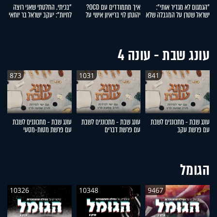
"הגמגום לא מגדיר אותי":
איך מתמודדים עם OCD?
"בכיתי. החלטתי שאני רוצה
"
ישראל שטרן על המגבלה שלא
יהונתן לוי בריאיון אישי על
לחיות": יעקב ישראל בר יוחאי
י
עוצרת אותו
ההפרעה הכפייתית
על ההתמודדות עם פוסט
לה
טראומה
עונג שבת - עונה 4
873
1031
841
עונג שבת - מתכוננים לשבת
עונג שבת - מתכוננים לשבת
עונג שבת - מתכוננים לשבת
ע
עם פרשת עקב
עם פרשת דברים
עם פרשת מטות-מסעי
ע
הגומל
10326
10348
9467