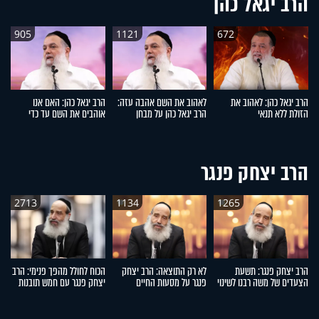
הרב יגאל כהן
905
1121
672
הרב יגאל כהן: לאהוב את
לאהוב את השם אהבה עזה:
הרב יגאל כהן: האם אנו
הר
הזולת ללא תנאי
הרב יגאל כהן על מבחן
אוהבים את השם עד כדי
הנ
האמונה
מסירות נפש?
הרב יצחק פנגר
2713
1134
1265
הרב יצחק פנגר: תשעת
לא רק התוצאה: הרב יצחק
הכוח לחולל מהפך פנימי: הרב
ה
הצעדים של משה רבנו לשינוי
פנגר על מסעות החיים
יצחק פנגר עם חמש תובנות
הע
החיים
לחיים
ר