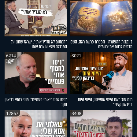
בעקבות ההפטרה - הפטרת פרשת ראה: השם
"הגמגום לא מגדיר אותי": ישראל שטרן על
מבטיח לבנות את ירושלים
המגבלה שלא עוצרת אותו
6214
3021
תום עוז: "אם הייתי אתאיסט, הייתי היום
"ניסו לחטוף אותי פעמיים": מוטי כהנא בריאיון
בדיכאון קליני"
נוקב
12867
3408