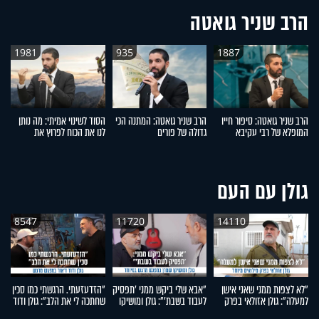
הרב שניר גואטה
1981
935
1887
הרב שניר גואטה: סיפור חייו
הרב שניר גואטה: המתנה הכי
הסוד לשינוי אמיתי: מה נותן
ל
המופלא של רבי עקיבא
גדולה של פורים
לנו את הכוח לפרוץ את
ל
המחסומים?
ד
גולן עם העם
8547
11720
14110
"לא לצפות ממני שאני אישן
"אבא שלי ביקש ממני 'תפסיק
"הזדעזעתי. הרגשתי כמו סכין
"ה
למעלה": גולן אזולאי בפרק
לעבוד בשבת'": גולן ומושיקו
שחתכה לי את הלב": גולן ודוד
עו
מילואים מיוחד
שטרן במפגש מרגש במיוחד
ד'אור במפגש מרגש
יו