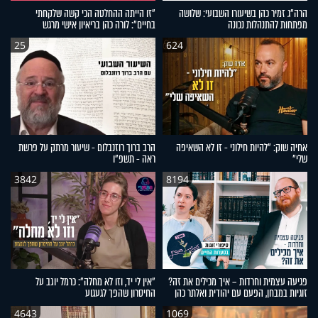
הרה"ג זמיר כהן בשיעורו השבועי: שלושה
"זו הייתה ההחלטה הכי קשה שלקחתי
מפתחות להתנהלות נכונה
בחיים": לורה כהן בריאיון אישי מרגש
25
624
אחיה שוק: "להיות חילוני - זו לא השאיפה
הרב ברוך רוזנבלום - שיעור מרתק על פרשת
שלי"
ראה - תשפ"ו
3842
8194
פגיעה עצמית וחרדות – איך מכילים את זה?
"אין לי יד, וזו לא מחלה": כרמל יוגב על
זוגיות במבחן, הפעם עם יהודית ואלתר כהן
החיסרון שהפך לגעגוע
4643
1069