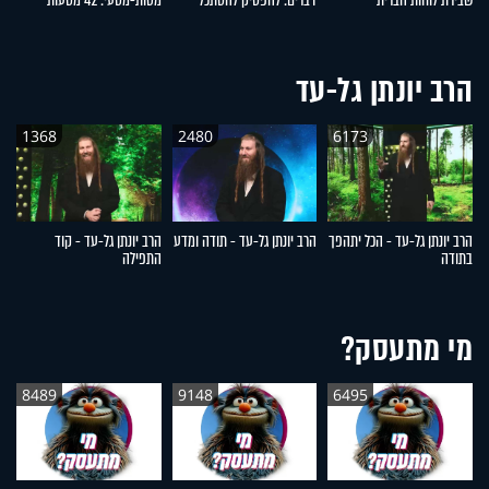
שבירת לוחות הברית
דברים: להפסיק להסתכל
מטות-מסעי: 42 מסעות
ש
לצדדים
שעברו עם ישראל במדבר
הרב יונתן גל-עד
1368
2480
6173
הרב יונתן גל-עד - הכל יתהפך
הרב יונתן גל-עד - תודה ומדע
הרב יונתן גל-עד - קוד
הר
בתודה
התפילה
ה
מי מתעסק?
8489
9148
6495