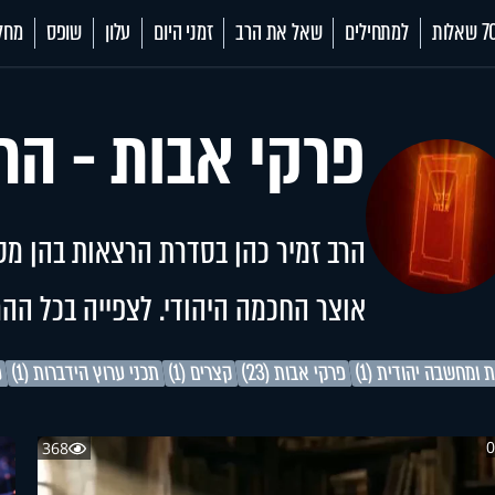
 שאלות
למתחילים
שאל את הרב
זמני היום
עלון
שופס
מחל
פרקי אבות - הרב
הרב זמיר כהן בסדרת הרצאות בהן מס
אוצר החכמה היהודי. לצפייה בכל ההר
 ומחשבה יהודית (1)
פרקי אבות (23)
קצרים (1)
תכני ערוץ הידברות (1)
פ
0
368