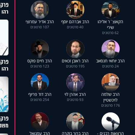
פרקי
כהן
הקאוצ`ר אליהו
הרב אברהם יוסף
הרב אדיר עמרוצי
שירי
40 סרטונים
107 סרטונים
62 סרטונים
פרקי
הרב יוחאי חנסאב
הרב ראובן זכאים
הרב חיים פוקס
24 סרטונים
195 סרטונים
123 סרטונים
כהן
הרב שלמה
הרב אהרן לוי
הרב דוד פריוף
לוינשטיין
93 סרטונים
254 סרטונים
176 סרטונים
פרקי
משני
הרצאות רבנים -
הרב ברוך בוקרה
הרב עמנואל