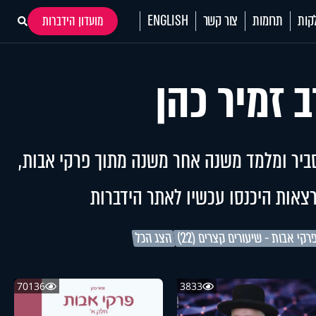
קות
תרומות
צור קשר
ENGLISH
מועדון הידברות
 זמיר כהן
ביר ומלמד משנה אחר משנה מתוך פרקי אבות,
צאות היכנסו עכשיו לאתר הידברות
רקי אבות - שיעורים קצרים (22)
הצג הכל
70136
3833