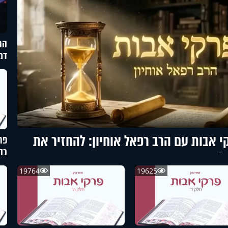
הר
דמי
י אבות עם הרב רפאל אוחיון: להחזיר את
פר
כה
לים בחזרה
19764
19625