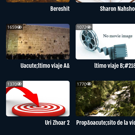
Bereshit
Sharon Nahsho
1659
1072
&Uacute;ltimo viaje A
1370
1770
Uri Zhoar 2
Prop&oacute;sito de la vi