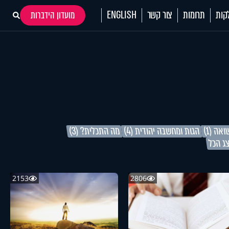
קות
תרומות
צור קשר
ENGLISH
מועדון הידברות
אה (1)
הגות ומחשבה יהודית (4)
מה התכלית? (3)
ג הכל
2153
2806