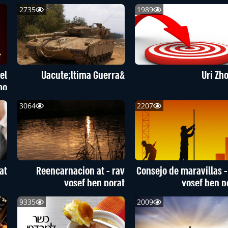
2735
1989
el
&Uacute;ltima Guerra
Uri Zho
mo
3064
2207
at
Reencarnacion at - rav
Consejo de maravillas -
yosef ben porat
yosef ben p
9335
2009