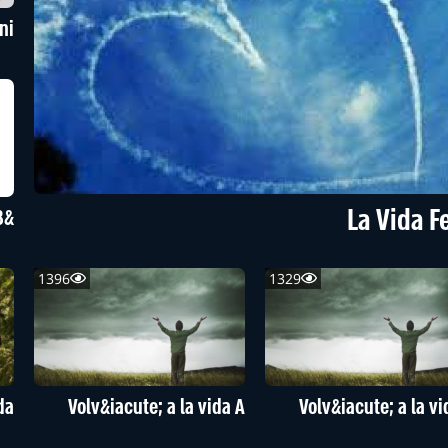
ni
La Vida Fe
&#218;ltimo viaje B
1396
1329
da
Volv&iacute; a la vida A
Volv&iacute; a la vi