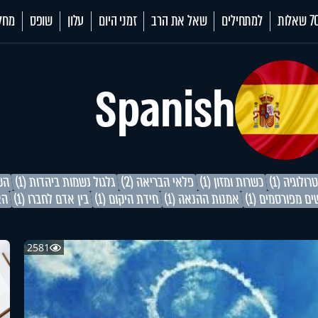
 שאלות
למתחילים
שאל את הרב
זמני היום
עלון
שופס
מחל
Spanish
ולוגיה (1)
כשרות ומזון (1)
פלאי הבריאה (2)
גלגול נשמות ביהדות (1)
השו
ם מפורסמים (1)
אמנות ההנאה (1)
חידת היקום (1)
בין אדם לחברו (1)
הצ
2581