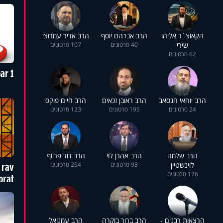
הקאוצ`ר אליהו
הרב אברהם יוסף
הרב אדיר עמרוצי
שירי
40 סרטונים
107 סרטונים
62 סרטונים
ar 1
הרב יוחאי חנסאב
הרב ראובן זכאים
הרב חיים פוקס
24 סרטונים
195 סרטונים
123 סרטונים
הרב שלמה
הרב אהרן לוי
הרב דוד פריוף
לוינשטיין
93 סרטונים
254 סרטונים
 rav
176 סרטונים
orat
הרצאות רבנים -
הרב ברוך בוקרה
הרב עמנואל