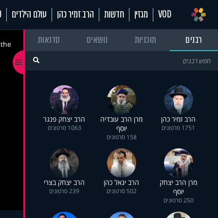
VOD
מגזין
חדשות
הרב זמיר כהן
עולם הילדים
70
רבנים
תוכניות
נושאים
סדנאות
 the
הרב זמיר כהן
מרן הרב עובדיה
הרב יצחק פנגר
1751 סרטונים
יוסף
1063 סרטונים
158 סרטונים
מרן הרב יצחק
הרב יגאל כהן
הרב יצחק בצרי
יוסף
502 סרטונים
239 סרטונים
250 סרטונים