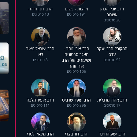
הרב יובל הכהן
מרצות - נשים
הרב רונן חזיזה
אשרוב
191 סרטונים
13 סרטונים
20 סרטונים
המקובל הרב יעקב
הרב אורי זוהר -
הרב ישראל מאיר
עדס
מאגר סרטונים
לאו
52 סרטונים
ושיעורים של הרב
8 סרטונים
אורי זוהר
105 סרטונים
הרב אהרן מרגלית
הרב עופר שרביט
הרב אופיר מלכה
17 סרטונים
396 סרטונים
111 סרטונים
הרב ישעיהו וינד
הרב דוד בצרי
הרב מיכאל לסרי