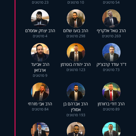
54 סרטונים
10 סרטונים
23 סרטונים
הרב גואל אלקריף
הרב בועז שלום
הרב יצחק אמסלם
269 סרטונים
298 סרטונים
4 סרטונים
ד''ר עודד קרבצ'יק
הרב יהודה בוטרמן
הרב אביעד
73 סרטונים
123 סרטונים
ארג'ואן
9 סרטונים
הרב דודי ברוורמן
הרב אברהם בן
הרב אבי מזרחי
89 סרטונים
אסולין
84 סרטונים
193 סרטונים