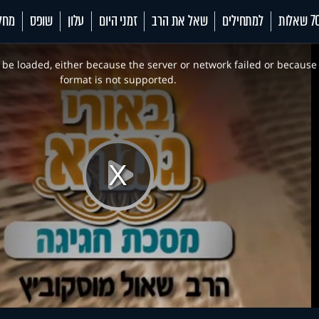
 שאלות
למתחילים
שאל את הרב
זמני היום
עלון
שופס
מחל
be loaded, either because the server or network failed or because
format is not supported.
Play
Video