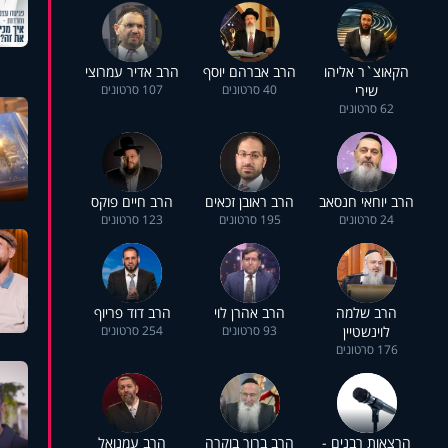
הקאוצ`ר אליהו
הרב אברהם יוסף
הרב אדיר עמרוצי
שירי
40 סרטונים
107 סרטונים
62 סרטונים
הרב יוחאי חנסאב
הרב ראובן זכאים
הרב חיים פוקס
24 סרטונים
195 סרטונים
123 סרטונים
הרב שלמה
הרב אהרן לוי
הרב דוד פריוף
לוינשטיין
93 סרטונים
254 סרטונים
176 סרטונים
הרצאות רבנים -
הרב ברוך בוקרה
הרב עמנואל