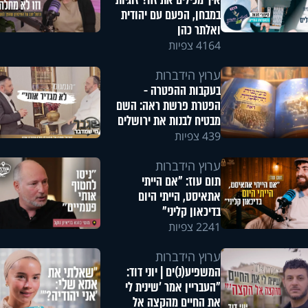
איך מכילים את זה? זוגיות
במבחן, הפעם עם יהודית
ואלתר כהן
4164 צפיות
ערוץ הידברות
בעקבות ההפטרה -
הפטרת פרשת ראה: השם
מבטיח לבנות את ירושלים
439 צפיות
ערוץ הידברות
תום עוז: "אם הייתי
אתאיסט, הייתי היום
בדיכאון קליני"
2241 צפיות
ערוץ הידברות
המשפיע(נ)ים | יוני דוד:
"העבריין אמר 'שינית לי
את החיים מהקצה אל