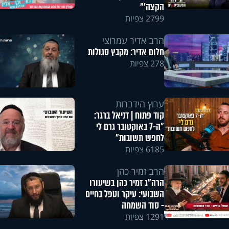
הקצה'"
2799 צפיות
הרב אדיר עמרוצי
חלום אדיר: מקבץ סגולות
278 צפיות
ערוץ הידברות
קוד פתוח | דניאל ברגר:
"ה-7 באוקטובר גרם לי
לחפש תשובות"
6185 צפיות
הרב זמיר כהן
הרה"ג זמיר כהן בשיעורו
השבועי: עיקר וטפל בחיים
- סוד השמחה
1291 צפיות