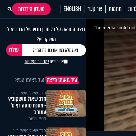
קות
תרומות
צור קשר
ENGLISH
מועדון הידברות
This
is
a
The media could not 
רוצה התראה על כל תוכן חדש של הרב שאול
modal
window.
מושקוביץ?
אני מסכים
למדיניות הפרטיות
עוד מאותו מרצה
עוד באותו נושא
הרב שאול מושקוביץ
הרב שאול מושקוביץ
- מסכת סוטה דף ט'
עמוד ב'
309 צפיות
הרב שאול מושקוביץ