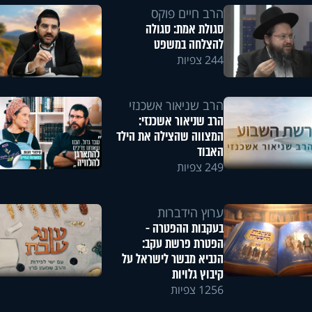
הרב חיים פוקס
סגולת אמת: סגולה
להצלחה במשפט
244 צפיות
הרב שניאור אשכנזי
הרב שניאור אשכנזי:
המצווה שהצילה את הילד
האבוד
249 צפיות
ערוץ הידברות
בעקבות ההפטרה -
הפטרת פרשת עקב:
הנביא מבשר לישראל על
קיבוץ גלויות
1256 צפיות