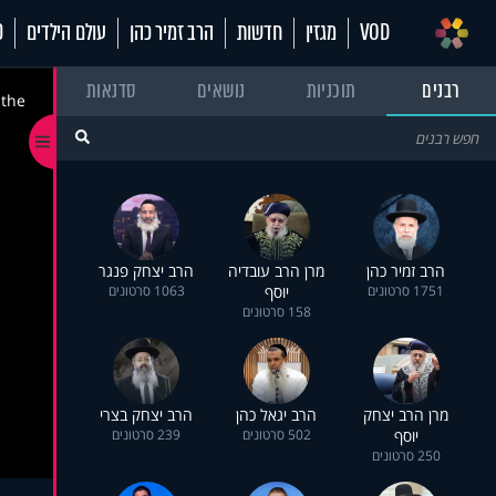
VOD
מגזין
חדשות
הרב זמיר כהן
עולם הילדים
70
רבנים
תוכניות
נושאים
סדנאות
 the
הרב זמיר כהן
מרן הרב עובדיה
הרב יצחק פנגר
1751 סרטונים
יוסף
1063 סרטונים
158 סרטונים
מרן הרב יצחק
הרב יגאל כהן
הרב יצחק בצרי
יוסף
502 סרטונים
239 סרטונים
250 סרטונים