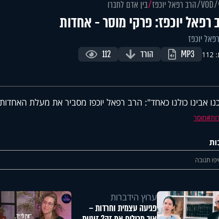
VOD
הרב רפאל יוכפז
בין אדם לחברו
 רפאל יוכפז: פרקי מוסר - אחדות
פאל יוכפז
MP3
הורד
112
11
נו אבינו כולנו כאחד": הרב רפאל יוכפז מסביר את מעלת האחדות.
ות
מוסר
ות
פו תגובה
ערוץ הידברות
פגיעה עצמית וחרדות –