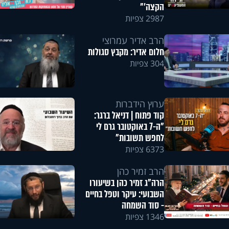
הקצה'"
2987 צפיות
הרב אדיר עמרוצי
חלום אדיר: מקבץ סגולות
304 צפיות
ערוץ הידברות
קוד פתוח | דניאל ברגר:
"ה-7 באוקטובר גרם לי
לחפש תשובות"
6373 צפיות
הרב זמיר כהן
הרה"ג זמיר כהן בשיעורו
השבועי: עיקר וטפל בחיים
- סוד השמחה
1346 צפיות