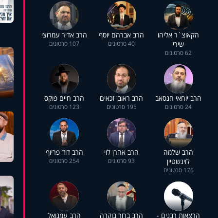
הקאוצ`ר אליהו
הרב אברהם יוסף
הרב אדיר עמרוצי
שירי
40 סרטונים
107 סרטונים
62 סרטונים
הרב יוחאי חנסאב
הרב ראובן זכאים
הרב חיים פוקס
24 סרטונים
195 סרטונים
123 סרטונים
הרב שלמה
הרב אהרן לוי
הרב דוד פריוף
לוינשטיין
93 סרטונים
254 סרטונים
176 סרטונים
הרצאות רבנים -
הרב ברוך בוקרה
הרב עמנואל