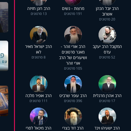
הרב יובל הכהן
מרצות - נשים
הרב רונן חזיזה
אשרוב
191 סרטונים
13 סרטונים
20 סרטונים
המקובל הרב יעקב
הרב אורי זוהר -
הרב ישראל מאיר
עדס
מאגר סרטונים
לאו
52 סרטונים
ושיעורים של הרב
8 סרטונים
אורי זוהר
105 סרטונים
הרב אהרן מרגלית
הרב עופר שרביט
הרב אופיר מלכה
17 סרטונים
396 סרטונים
111 סרטונים
הרב ישעיהו וינד
הרב דוד בצרי
הרב מיכאל לסרי