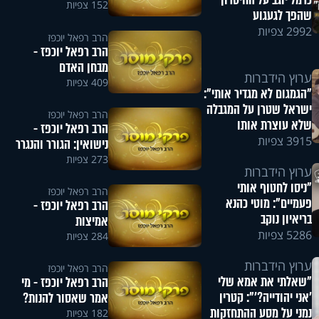
כרמל יוגב על החיסרון
152 צפיות
שהפך לגעגוע
2992 צפיות
הרב רפאל יוכפז
הרב רפאל יוכפז -
מבחן האדם
ערוץ הידברות
409 צפיות
"הגמגום לא מגדיר אותי":
ישראל שטרן על המגבלה
הרב רפאל יוכפז
שלא עוצרת אותו
הרב רפאל יוכפז -
3915 צפיות
נישואין: הגורר והנגרר
273 צפיות
ערוץ הידברות
"ניסו לחטוף אותי
הרב רפאל יוכפז
פעמיים": מוטי כהנא
הרב רפאל יוכפז -
בריאיון נוקב
אמיצות
5286 צפיות
284 צפיות
ערוץ הידברות
הרב רפאל יוכפז
"שאלתי את אמא שלי
הרב רפאל יוכפז - מי
'אני יהודייה?'": קטרין
אמר שאסור להנות?
נמני על מסע ההתחזקות
182 צפיות