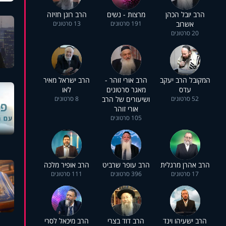
הרב יובל הכהן
מרצות - נשים
הרב רונן חזיזה
אשרוב
191 סרטונים
13 סרטונים
20 סרטונים
המקובל הרב יעקב
הרב אורי זוהר -
הרב ישראל מאיר
עדס
מאגר סרטונים
לאו
52 סרטונים
ושיעורים של הרב
8 סרטונים
אורי זוהר
105 סרטונים
הרב אהרן מרגלית
הרב עופר שרביט
הרב אופיר מלכה
17 סרטונים
396 סרטונים
111 סרטונים
הרב ישעיהו וינד
הרב דוד בצרי
הרב מיכאל לסרי