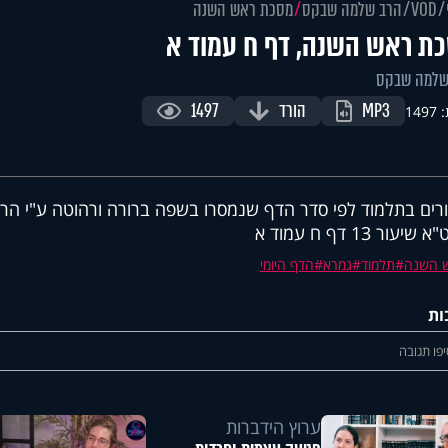
VOD
הרב שלמה שבקס
מסכת ראש השנה
ת ראש השנה, דף ח עמוד א
שלמה שבקס
MP3
הורד
1497
149
רים בתלמוד לפי סדר הדף שנמסרו בשפה ברורה ורהוטה ע"י ה
יעור 13 דף ח עמוד א
 השנה
תלמוד
גמרא
הדף היומי
ות
פו תגובה
ערוץ הידברות