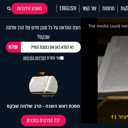
קות
תרומות
צור קשר
ENGLISH
מועדון הידברות
This
is
a
The media could not 
רוצה התראה על כל תוכן חדש של הרב שלמה
modal
window.
שבקס?
אני מסכים
למדיניות הפרטיות
מסכת ראש השנה - הרב שלמה שבקס
לכל הפרקים בתכנית