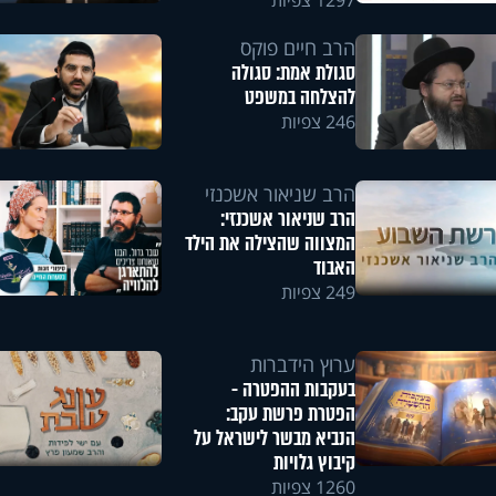
1297 צפיות
הרב חיים פוקס
סגולת אמת: סגולה
להצלחה במשפט
246 צפיות
הרב שניאור אשכנזי
הרב שניאור אשכנזי:
המצווה שהצילה את הילד
האבוד
249 צפיות
ערוץ הידברות
בעקבות ההפטרה -
הפטרת פרשת עקב:
הנביא מבשר לישראל על
קיבוץ גלויות
1260 צפיות