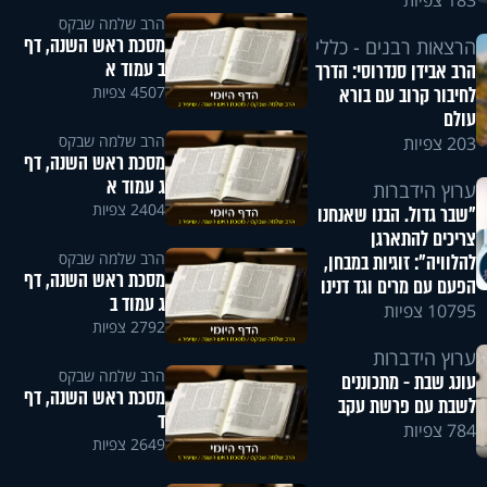
183 צפיות
הרב שלמה שבקס
מסכת ראש השנה, דף
הרצאות רבנים - כללי
ב עמוד א
הרב אבידן סנדרוסי: הדרך
4507 צפיות
לחיבור קרוב עם בורא
עולם
הרב שלמה שבקס
203 צפיות
מסכת ראש השנה, דף
ג עמוד א
ערוץ הידברות
2404 צפיות
"שבר גדול. הבנו שאנחנו
צריכים להתארגן
הרב שלמה שבקס
להלוויה": זוגיות במבחן,
מסכת ראש השנה, דף
הפעם עם מרים וגד דנינו
ג עמוד ב
10795 צפיות
2792 צפיות
ערוץ הידברות
הרב שלמה שבקס
עונג שבת - מתכוננים
מסכת ראש השנה, דף
לשבת עם פרשת עקב
ד
784 צפיות
2649 צפיות