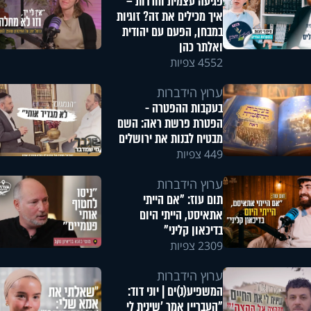
פגיעה עצמית וחרדות –
איך מכילים את זה? זוגיות
במבחן, הפעם עם יהודית
ואלתר כהן
4552 צפיות
ערוץ הידברות
בעקבות ההפטרה -
הפטרת פרשת ראה: השם
מבטיח לבנות את ירושלים
449 צפיות
ערוץ הידברות
תום עוז: "אם הייתי
אתאיסט, הייתי היום
בדיכאון קליני"
2309 צפיות
ערוץ הידברות
המשפיע(נ)ים | יוני דוד:
"העבריין אמר 'שינית לי