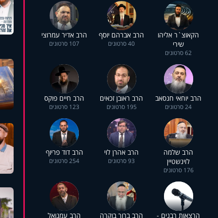
הקאוצ`ר אליהו
הרב אברהם יוסף
הרב אדיר עמרוצי
שירי
40 סרטונים
107 סרטונים
62 סרטונים
הרב יוחאי חנסאב
הרב ראובן זכאים
הרב חיים פוקס
24 סרטונים
195 סרטונים
123 סרטונים
הרב שלמה
הרב אהרן לוי
הרב דוד פריוף
לוינשטיין
93 סרטונים
254 סרטונים
176 סרטונים
הרצאות רבנים -
הרב ברוך בוקרה
הרב עמנואל