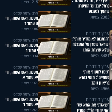
"אין לי יד, וזו לא מחלה":
1215 צפיות
כרמל יוגב על החיסרון
שהפך לגעגוע
הרב שלמה שבקס
2383 צפיות
מסכת ראש השנה, דף
ט עמוד ב
1186 צפיות
ערוץ הידברות
"הגמגום לא מגדיר אותי":
הרב שלמה שבקס
ישראל שטרן על המגבלה
מסכת ראש השנה, דף
שלא עוצרת אותו
י עמוד ב
3481 צפיות
1334 צפיות
ערוץ הידברות
הרב שלמה שבקס
"ניסו לחטוף אותי
מסכת ראש השנה, דף
פעמיים": מוטי כהנא
יא עמוד א
בריאיון נוקב
1161 צפיות
4966 צפיות
הרב שלמה שבקס
מסכת ראש השנה, דף
ערוץ הידברות
יא עמוד ב
"שאלתי את אמא שלי
'אני יהודייה?'": קטרין
1261 צפיות