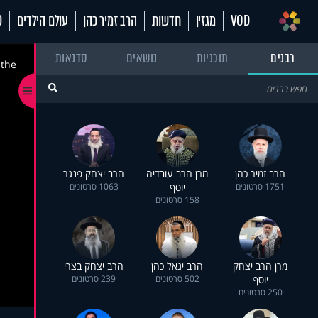
VOD
מגזין
חדשות
הרב זמיר כהן
עולם הילדים
70
רבנים
תוכניות
נושאים
סדנאות
 the
הרב זמיר כהן
מרן הרב עובדיה
הרב יצחק פנגר
1751 סרטונים
יוסף
1063 סרטונים
158 סרטונים
מרן הרב יצחק
הרב יגאל כהן
הרב יצחק בצרי
יוסף
502 סרטונים
239 סרטונים
250 סרטונים