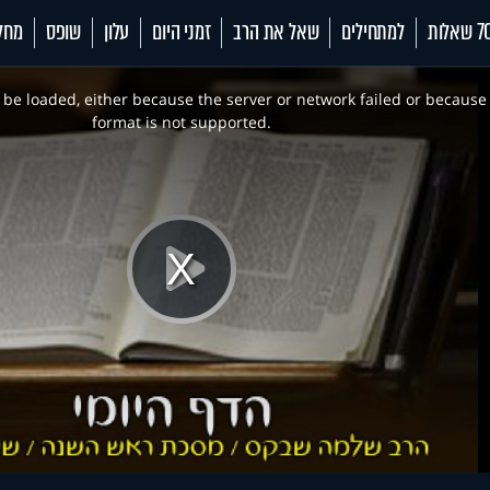
 שאלות
למתחילים
שאל את הרב
זמני היום
עלון
שופס
מחל
be loaded, either because the server or network failed or because
format is not supported.
Play
Video