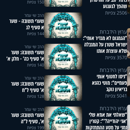
כרמל יוגב על החיסרון
150 צפיות
שהפך לגעגוע
2506 צפיות
הרב שי עמר
שערי תשובה - שער
א סעיף לג
ערוץ הידברות
144 צפיות
"הגמגום לא מגדיר אותי":
ישראל שטרן על המגבלה
הרב שי עמר
שלא עוצרת אותו
שערי תשובה: שער
3570 צפיות
א' סעיף כה' - חלק א'
140 צפיות
ערוץ הידברות
"ניסו לחטוף אותי
הרב שי עמר
פעמיים": מוטי כהנא
שערי תשובה: שער
בריאיון נוקב
א' סעיף ל"ח
5041 צפיות
128 צפיות
ערוץ הידברות
הרב שי עמר
"שאלתי את אמא שלי
שערי תשובה: שער
'אני יהודייה?'": קטרין
א', סעיף ל"ה
נמני על מסע ההתחזקות
199 צפיות