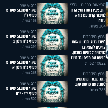
הרצאות רבנים - כללי
הרב שי עמר
שערי תשובה: שער א
הרב אבידן סנדרוסי: הדרך
סעיף ל"ו
לחיבור קרוב עם בורא
עולם
168 צפיות
204 צפיות
הרב שי עמר
שערי תשובה: שער א
ערוץ הידברות
סעיף כ"ה חלק ב
"שבר גדול. הבנו שאנחנו
291 צפיות
צריכים להתארגן
להלוויה": זוגיות במבחן,
הפעם עם מרים וגד דנינו
הרב שי עמר
שערי תשובה: שער א
10822 צפיות
סעיף כ"ה חלק א
268 צפיות
ערוץ הידברות
עונג שבת - מתכוננים
הרב שי עמר
לשבת עם פרשת עקב
שערי תשובה: שער א
786 צפיות
סעיף י"ז - י"ח
502 צפיות