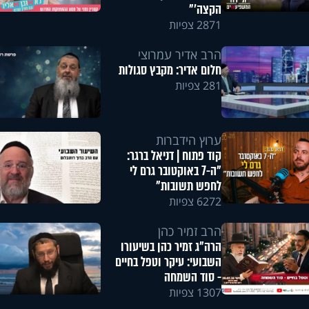
הקצה'"
2871 צפיות
הרב אדיר עמרוצי
חלום אדיר: מקבץ סגולות
281 צפיות
ערוץ הידברות
קוד פתוח | דניאל ברגר:
"ה-7 באוקטובר גרם לי
לחפש תשובות"
6272 צפיות
הרב זמיר כהן
הרה"ג זמיר כהן בשיעורו
השבועי: עיקר וטפל בחיים
- סוד השמחה
1307 צפיות