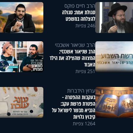
הרב חיים פוקס
סגולת אמת: סגולה
להצלחה במשפט
246 צפיות
הרב שניאור אשכנזי
הרב שניאור אשכנזי:
המצווה שהצילה את הילד
האבוד
251 צפיות
ערוץ הידברות
בעקבות ההפטרה -
הפטרת פרשת עקב:
הנביא מבשר לישראל על
קיבוץ גלויות
1264 צפיות