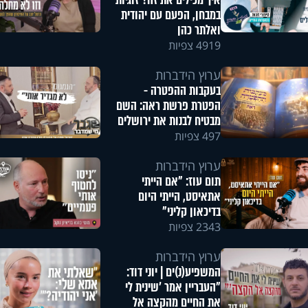
איך מכילים את זה? זוגיות
במבחן, הפעם עם יהודית
ואלתר כהן
4919 צפיות
ערוץ הידברות
בעקבות ההפטרה -
הפטרת פרשת ראה: השם
מבטיח לבנות את ירושלים
497 צפיות
ערוץ הידברות
תום עוז: "אם הייתי
אתאיסט, הייתי היום
בדיכאון קליני"
2343 צפיות
ערוץ הידברות
המשפיע(נ)ים | יוני דוד:
"העבריין אמר 'שינית לי
את החיים מהקצה אל