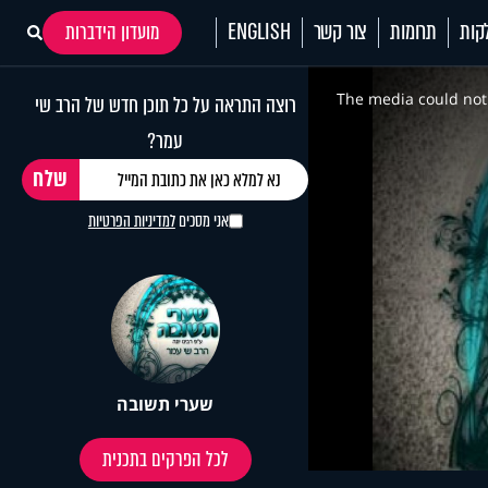
קות
תרומות
צור קשר
ENGLISH
מועדון הידברות
This
is
a
The media could not 
רוצה התראה על כל תוכן חדש של הרב שי
modal
window.
עמר?
אני מסכים
למדיניות הפרטיות
שערי תשובה
לכל הפרקים בתכנית