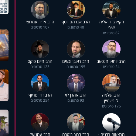
הקאוצ`ר אליהו
הרב אברהם יוסף
הרב אדיר עמרוצי
שירי
40 סרטונים
107 סרטונים
62 סרטונים
הרב יוחאי חנסאב
הרב ראובן זכאים
הרב חיים פוקס
24 סרטונים
195 סרטונים
123 סרטונים
הרב שלמה
הרב אהרן לוי
הרב דוד פריוף
לוינשטיין
93 סרטונים
254 סרטונים
176 סרטונים
הרצאות רבנים -
הרב ברוך בוקרה
הרב עמנואל