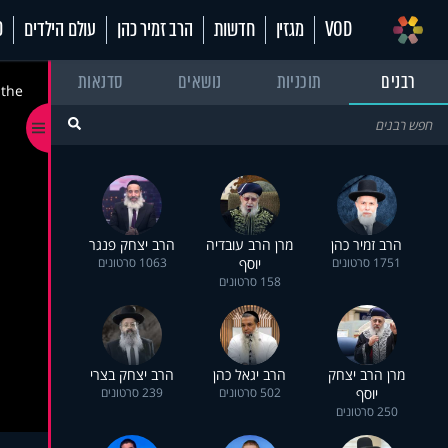
VOD
מגזין
חדשות
הרב זמיר כהן
עולם הילדים
70
רבנים
תוכניות
נושאים
סדנאות
 the
הרב זמיר כהן
מרן הרב עובדיה
הרב יצחק פנגר
1751 סרטונים
יוסף
1063 סרטונים
158 סרטונים
מרן הרב יצחק
הרב יגאל כהן
הרב יצחק בצרי
יוסף
502 סרטונים
239 סרטונים
250 סרטונים