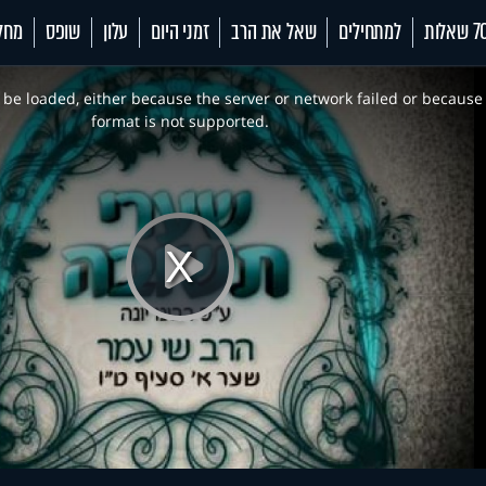
 שאלות
למתחילים
שאל את הרב
זמני היום
עלון
שופס
מחל
be loaded, either because the server or network failed or because
format is not supported.
Play
Video