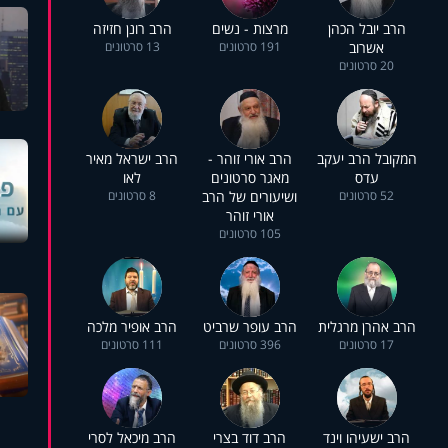
הרב יובל הכהן
מרצות - נשים
הרב רונן חזיזה
אשרוב
191 סרטונים
13 סרטונים
20 סרטונים
המקובל הרב יעקב
הרב אורי זוהר -
הרב ישראל מאיר
עדס
מאגר סרטונים
לאו
52 סרטונים
ושיעורים של הרב
8 סרטונים
אורי זוהר
105 סרטונים
הרב אהרן מרגלית
הרב עופר שרביט
הרב אופיר מלכה
17 סרטונים
396 סרטונים
111 סרטונים
הרב ישעיהו וינד
הרב דוד בצרי
הרב מיכאל לסרי