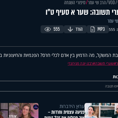
VOD
הרב שי עמר
סיפורי השגחה
י תשובה: שער א סעיף ט"ו
י עמר
MP3
הורד
555
55
ת המשקל, מה הדמיון בין אדם לכלי חרס? הפנמיות והחיצוניות ב
ר
שערי תשובה
רבנו יונה מגירונדי
ות
פו תגובה
ערוץ הידברות
פגיעה עצמית וחרדות –