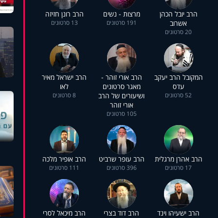
הרב יובל הכהן
מרצות - נשים
הרב רונן חזיזה
אשרוב
191 סרטונים
13 סרטונים
20 סרטונים
המקובל הרב יעקב
הרב אורי זוהר -
הרב ישראל מאיר
עדס
מאגר סרטונים
לאו
52 סרטונים
ושיעורים של הרב
8 סרטונים
אורי זוהר
105 סרטונים
הרב אהרן מרגלית
הרב עופר שרביט
הרב אופיר מלכה
17 סרטונים
396 סרטונים
111 סרטונים
הרב ישעיהו וינד
הרב דוד בצרי
הרב מיכאל לסרי