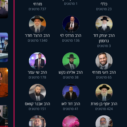
כללי
1 סרטונים
מזרחי
23 סרטונים
737 סרטונים
הרב יצחק דוד
הרב מרדכי לוי
הרב הרצל חודר
גרוסמן
136 סרטונים
1340 סרטונים
3 סרטונים
הרב רועי מזרחי
הרב אליהו נקש
הרב שי עמר
65 סרטונים
38 סרטונים
178 סרטונים
הרב יוסף בן פורת
הרב דוד לאו
הרב אבנר קוואס
424 סרטונים
41 סרטונים
151 סרטונים