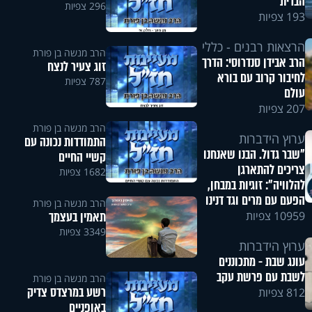
הברית
296 צפיות
193 צפיות
הרצאות רבנים - כללי
הרב מנשה בן פורת
הרב אבידן סנדרוסי: הדרך
זוג צעיר לנצח
לחיבור קרוב עם בורא
787 צפיות
עולם
207 צפיות
הרב מנשה בן פורת
ערוץ הידברות
התמודדות נכונה עם
"שבר גדול. הבנו שאנחנו
קשיי החיים
צריכים להתארגן
1682 צפיות
להלוויה": זוגיות במבחן,
הפעם עם מרים וגד דנינו
הרב מנשה בן פורת
תאמין בעצמך
10959 צפיות
3349 צפיות
ערוץ הידברות
עונג שבת - מתכוננים
לשבת עם פרשת עקב
הרב מנשה בן פורת
רשע במרצדס צדיק
812 צפיות
באופניים