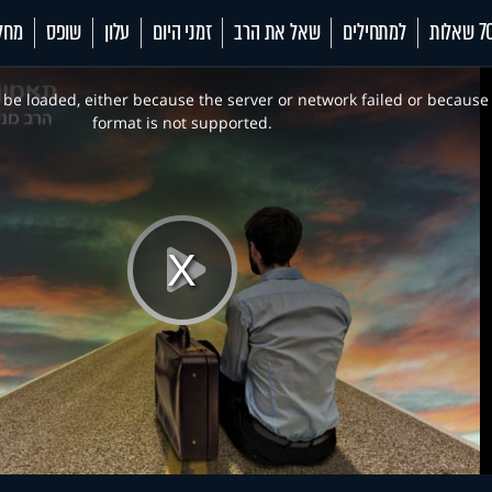
 שאלות
למתחילים
שאל את הרב
זמני היום
עלון
שופס
מחל
be loaded, either because the server or network failed or because
format is not supported.
Play
Video