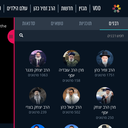
VOD
מגזין
חדשות
הרב זמיר כהן
עולם הילדים
70
רבנים
תוכניות
נושאים
סדנאות
 the
הרב זמיר כהן
מרן הרב עובדיה
הרב יצחק פנגר
1751 סרטונים
יוסף
1063 סרטונים
158 סרטונים
מרן הרב יצחק
הרב יגאל כהן
הרב יצחק בצרי
יוסף
502 סרטונים
239 סרטונים
250 סרטונים