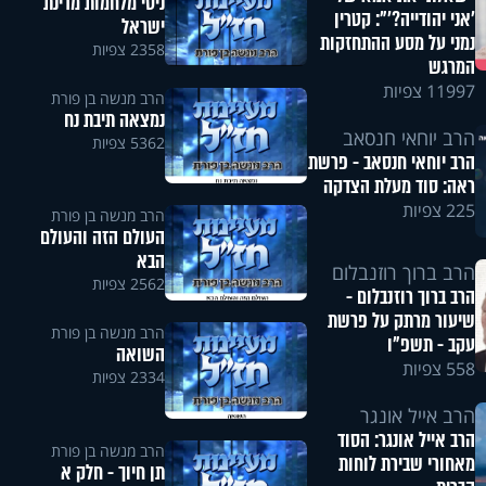
ניסי מלחמות מדינת
'אני יהודייה?'": קטרין
ישראל
נמני על מסע ההתחזקות
2358 צפיות
המרגש
11997 צפיות
הרב מנשה בן פורת
נמצאה תיבת נח
הרב יוחאי חנסאב
5362 צפיות
הרב יוחאי חנסאב - פרשת
ראה: סוד מעלת הצדקה
225 צפיות
הרב מנשה בן פורת
העולם הזה והעולם
הבא
הרב ברוך רוזנבלום
2562 צפיות
הרב ברוך רוזנבלום -
שיעור מרתק על פרשת
הרב מנשה בן פורת
עקב - תשפ"ו
השואה
558 צפיות
2334 צפיות
הרב אייל אונגר
הרב אייל אונגר: הסוד
הרב מנשה בן פורת
מאחורי שבירת לוחות
תן חיוך - חלק א