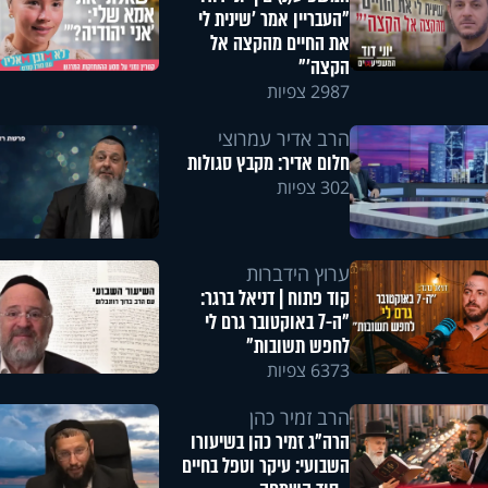
"העבריין אמר 'שינית לי
את החיים מהקצה אל
הקצה'"
2987 צפיות
הרב אדיר עמרוצי
חלום אדיר: מקבץ סגולות
302 צפיות
ערוץ הידברות
קוד פתוח | דניאל ברגר:
"ה-7 באוקטובר גרם לי
לחפש תשובות"
6373 צפיות
הרב זמיר כהן
הרה"ג זמיר כהן בשיעורו
השבועי: עיקר וטפל בחיים