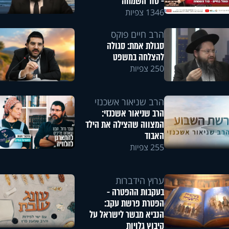
- סוד השמחה
1346 צפיות
הרב חיים פוקס
סגולת אמת: סגולה
להצלחה במשפט
250 צפיות
הרב שניאור אשכנזי
הרב שניאור אשכנזי:
המצווה שהצילה את הילד
האבוד
255 צפיות
ערוץ הידברות
בעקבות ההפטרה -
הפטרת פרשת עקב:
הנביא מבשר לישראל על
קיבוץ גלויות