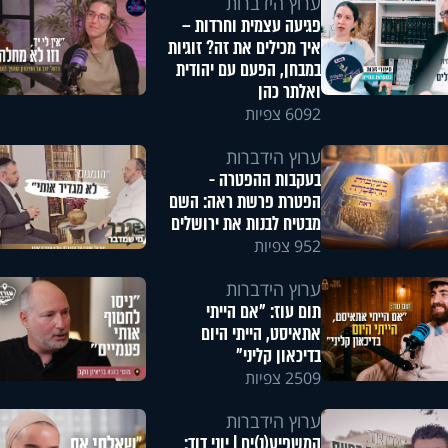
ערוץ הידברות
פגיעה עצמית וחרדות –
איך מכילים את זה? זוגיות
במבחן, הפעם עם יהודית
ואלתר כהן
6092 צפיות
ערוץ הידברות
בעקבות ההפטרה -
הפטרת פרשת ראה: השם
מבטיח לבנות את ירושלים
952 צפיות
ערוץ הידברות
תום עוז: "אם הייתי
אתאיסט, הייתי היום
בדיכאון קליני"
2509 צפיות
ערוץ הידברות
המשפיע(נ)ים | יוני דוד: