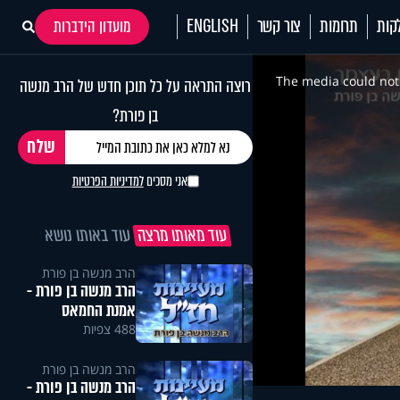
קות
תרומות
צור קשר
ENGLISH
מועדון הידברות
This
is
a
The media could not 
רוצה התראה על כל תוכן חדש של הרב מנשה
modal
window.
בן פורת?
אני מסכים
למדיניות הפרטיות
עוד מאותו מרצה
עוד באותו נושא
הרב מנשה בן פורת
הרב מנשה בן פורת -
אמנת החמאס
488 צפיות
הרב מנשה בן פורת
הרב מנשה בן פורת -