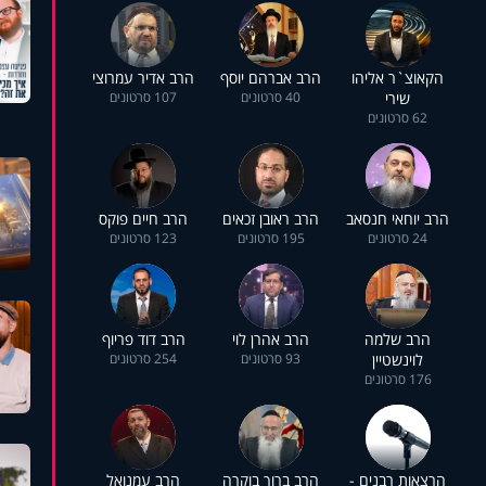
הקאוצ`ר אליהו
הרב אברהם יוסף
הרב אדיר עמרוצי
שירי
40 סרטונים
107 סרטונים
62 סרטונים
הרב יוחאי חנסאב
הרב ראובן זכאים
הרב חיים פוקס
24 סרטונים
195 סרטונים
123 סרטונים
הרב שלמה
הרב אהרן לוי
הרב דוד פריוף
לוינשטיין
93 סרטונים
254 סרטונים
176 סרטונים
הרצאות רבנים -
הרב ברוך בוקרה
הרב עמנואל