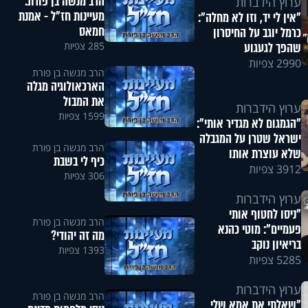
הרב מנשה בן פורת:
ערוץ הידברות
מעיינות חז"ל - אמנת
"אין לי יד, וזו לא מחלה":
חמאס
כרמל יוגב על החיסרון
שהפך לגעגוע
285 צפיות
2990 צפיות
הרב מנשה בן פורת
הארכאולוגיה מגלה
את המבול
ערוץ הידברות
1599 צפיות
"הגמגום לא מגדיר אותי":
ישראל שטרן על המגבלה
הרב מנשה בן פורת
שלא עוצרת אותו
כיף לי בשבת
3912 צפיות
306 צפיות
ערוץ הידברות
"ניסו לחטוף אותי
הרב מנשה בן פורת
פעמיים": מוטי כהנא
מה זה יהודי?
בריאיון נוקב
1393 צפיות
5285 צפיות
ערוץ הידברות
הרב מנשה בן פורת
"שאלתי את אמא שלי