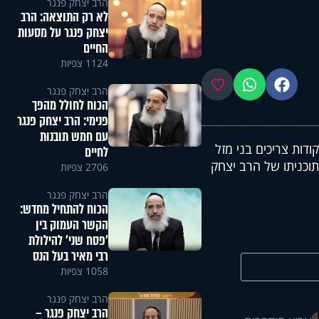
הרב יצחק פנגר
לא רק התוצאה: הרב
יצחק פנגר על מסעות
החיים
1124 צפיות
פייסבוק
ווטסאפ
מועדפים
הרב יצחק פנגר
הכוח לחולל מהפך
פנימי: הרב יצחק פנגר
עם חמש תובנות
דות צריכים בני מזל
לחיים
תוכניתו של הרב יצחק
2706 צפיות
הרב יצחק פנגר
הכוח להתחיל מחדש:
הקשר העמוק בין
'פסח שני' להילולת
רבי מאיר בעל הנס
1058 צפיות
הרב יצחק פנגר
הרב יצחק פנגר –