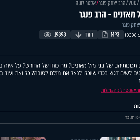
VOD
הרב יצחק פנגר
אסטרולוגיה
 מאזנים - הרב פנגר
צחק פנגר
MP3
הורד
19398
193
תכונותיהם של בני מזל מאזנים? מה כוחו של החודש? על איזה נקו
ים לשים דגש בכדי שיוכלו לנצל את מזלם לטובה? כל זאת ועוד ב
ת
אסטרולוגיה
מזלות
ות
פו תגובה