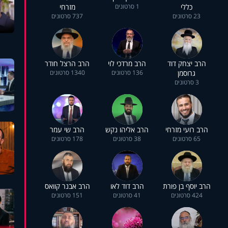
כללי
1 סרטונים
מזרחי
23 סרטונים
737 סרטונים
הרב יצחק דוד
הרב מרדכי לוי
הרב הרצל חודר
גרוסמן
136 סרטונים
1340 סרטונים
3 סרטונים
הרב רועי מזרחי
הרב אליהו נקש
הרב שי עמר
65 סרטונים
38 סרטונים
178 סרטונים
הרב יוסף בן פורת
הרב דוד לאו
הרב אבנר קוואס
424 סרטונים
41 סרטונים
151 סרטונים