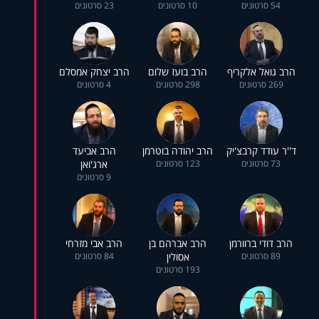
54 סרטונים
10 סרטונים
23 סרטונים
הרב גואל אלקריף
הרב בועז שלום
הרב יצחק אמסלם
269 סרטונים
298 סרטונים
4 סרטונים
ד''ר עודד קרבצ'יק
הרב יהודה בוטרמן
הרב אביעד
73 סרטונים
123 סרטונים
ארג'ואן
9 סרטונים
הרב דודי ברוורמן
הרב אברהם בן
הרב אבי מזרחי
89 סרטונים
אסולין
84 סרטונים
193 סרטונים