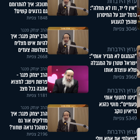
ערוץ הידברות
חנוכה: איך להתרומם
"אין לי יד, וזו לא מחלה":
גם ברגעים קשים?
כרמל יוגב על החיסרון
1848 צפיות
שהפך לגעגוע
3046 צפיות
הרב יצחק פנגר
הרב יצחק פנגר: איך
להיות איש מצליח
ערוץ הידברות
בשלושה צעדים
"הגמגום לא מגדיר אותי":
2668 צפיות
ישראל שטרן על המגבלה
הרב יצחק פנגר
שלא עוצרת אותו
הרב יצחק פנגר -
3960 צפיות
פרשת וישב: למצוא
אהבה בכל מצב
ערוץ הידברות
1181 צפיות
"ניסו לחטוף אותי
פעמיים": מוטי כהנא
הרב יצחק פנגר
בריאיון נוקב
הרב יצחק פנגר: איך
5349 צפיות
מדליקים אור גם
כשהכל נראה שחור?
ערוץ הידברות
2196 צפיות
"שאלתי את אמא שלי