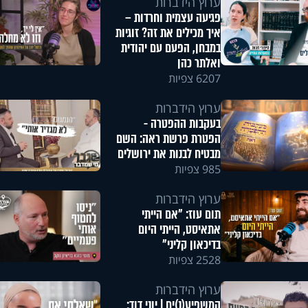
ערוץ הידברות
פגיעה עצמית וחרדות –
איך מכילים את זה? זוגיות
במבחן, הפעם עם יהודית
ואלתר כהן
6207 צפיות
ערוץ הידברות
בעקבות ההפטרה -
הפטרת פרשת ראה: השם
מבטיח לבנות את ירושלים
985 צפיות
ערוץ הידברות
תום עוז: "אם הייתי
אתאיסט, הייתי היום
בדיכאון קליני"
2528 צפיות
ערוץ הידברות
המשפיע(נ)ים | יוני דוד: