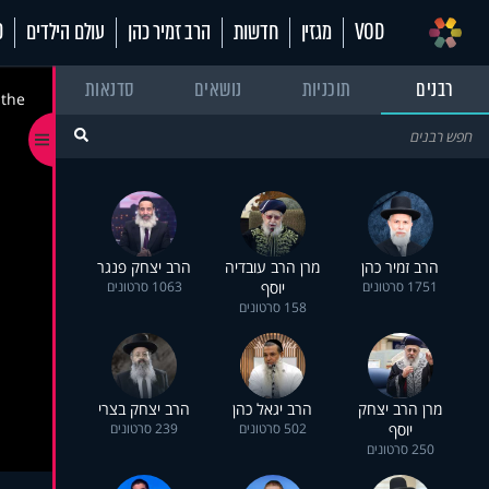
VOD
מגזין
חדשות
הרב זמיר כהן
עולם הילדים
70
רבנים
תוכניות
נושאים
סדנאות
 the
הרב זמיר כהן
מרן הרב עובדיה
הרב יצחק פנגר
1751 סרטונים
יוסף
1063 סרטונים
158 סרטונים
מרן הרב יצחק
הרב יגאל כהן
הרב יצחק בצרי
יוסף
502 סרטונים
239 סרטונים
250 סרטונים