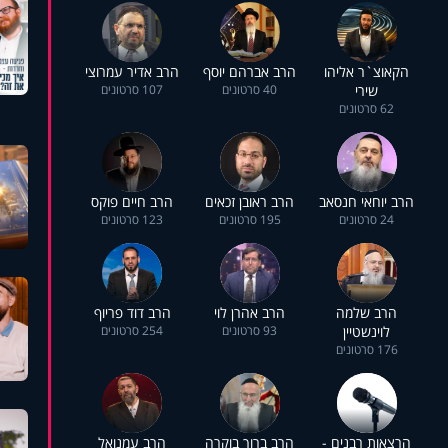
הקאוצ`ר אליהו
הרב אברהם יוסף
הרב אדיר עמרוצי
שירי
40 סרטונים
107 סרטונים
62 סרטונים
הרב יוחאי חנסאב
הרב ראובן זכאים
הרב חיים פוקס
24 סרטונים
195 סרטונים
123 סרטונים
הרב שלמה
הרב אהרן לוי
הרב דוד פריוף
לוינשטיין
93 סרטונים
254 סרטונים
176 סרטונים
הרצאות רבנים -
הרב ברוך בוקרה
הרב עמנואל