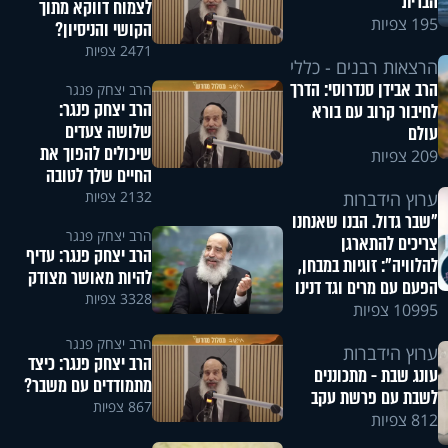
הברית
לצמוח דווקא מתוך
195 צפיות
הקושי והניסיון?
2471 צפיות
הרצאות רבנים - כללי
הרב אבידן סנדרוסי: הדרך
הרב יצחק פנגר
הרב יצחק פנגר:
לחיבור קרוב עם בורא
שלושה צעדים
עולם
שיכולים להפוך את
209 צפיות
החיים שלך לטובה
2132 צפיות
ערוץ הידברות
"שבר גדול. הבנו שאנחנו
הרב יצחק פנגר
צריכים להתארגן
הרב יצחק פנגר: עדיף
להלוויה": זוגיות במבחן,
להיות מאושר מצודק
הפעם עם מרים וגד דנינו
3328 צפיות
10995 צפיות
הרב יצחק פנגר
ערוץ הידברות
הרב יצחק פנגר: כיצד
עונג שבת - מתכוננים
מתמודדים עם משבר?
לשבת עם פרשת עקב
867 צפיות
812 צפיות