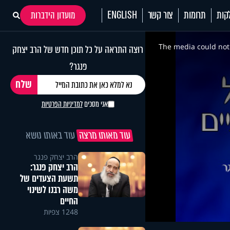
קות
תרומות
צור קשר
ENGLISH
מועדון הידברות
This
is
a
The media could not 
רוצה התראה על כל תוכן חדש של הרב יצחק
modal
window.
פנגר?
אני מסכים
למדיניות הפרטיות
עוד מאותו מרצה
עוד באותו נושא
הרב יצחק פנגר
הרב יצחק פנגר:
תשעת הצעדים של
משה רבנו לשינוי
החיים
1248 צפיות