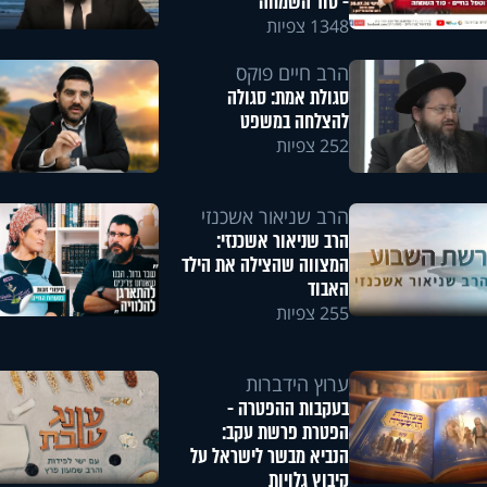
- סוד השמחה
1348 צפיות
הרב חיים פוקס
סגולת אמת: סגולה
להצלחה במשפט
252 צפיות
הרב שניאור אשכנזי
הרב שניאור אשכנזי:
המצווה שהצילה את הילד
האבוד
255 צפיות
ערוץ הידברות
בעקבות ההפטרה -
הפטרת פרשת עקב:
הנביא מבשר לישראל על
קיבוץ גלויות