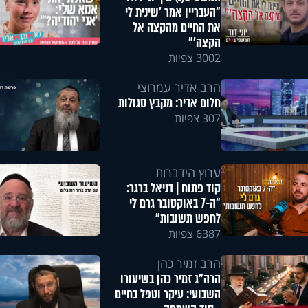
"העבריין אמר 'שינית לי
את החיים מהקצה אל
הקצה'"
3002 צפיות
הרב אדיר עמרוצי
חלום אדיר: מקבץ סגולות
307 צפיות
ערוץ הידברות
קוד פתוח | דניאל ברגר:
"ה-7 באוקטובר גרם לי
לחפש תשובות"
6387 צפיות
הרב זמיר כהן
הרה"ג זמיר כהן בשיעורו
השבועי: עיקר וטפל בחיים