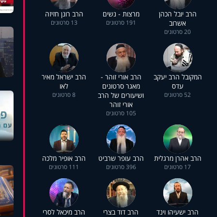
הרב יובל הכהן
מרצות - נשים
הרב רונן חזיזה
אשרוב
191 סרטונים
13 סרטונים
20 סרטונים
המקובל הרב יעקב
הרב אורי זוהר -
הרב ישראל מאיר
עדס
מאגר סרטונים
לאו
52 סרטונים
ושיעורים של הרב
8 סרטונים
אורי זוהר
105 סרטונים
הרב אהרן מרגלית
הרב עופר שרביט
הרב אופיר מלכה
17 סרטונים
396 סרטונים
111 סרטונים
הרב ישעיהו וינד
הרב דוד בצרי
הרב מיכאל לסרי