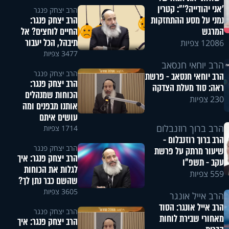
'אני יהודייה?'": קטרין
הרב יצחק פנגר
הרב יצחק פנגר:
נמני על מסע ההתחזקות
החיים לוחצים? אל
המרגש
תיבהל, הכל יעבור
12086 צפיות
3477 צפיות
הרב יוחאי חנסאב
הרב יצחק פנגר
הרב יוחאי חנסאב - פרשת
הרב יצחק פנגר:
ראה: סוד מעלת הצדקה
הכוחות שמנהלים
230 צפיות
אותנו מבפנים ומה
עושים איתם
הרב ברוך רוזנבלום
1714 צפיות
הרב ברוך רוזנבלום -
הרב יצחק פנגר
שיעור מרתק על פרשת
הרב יצחק פנגר: איך
עקב - תשפ"ו
לגלות את הכוחות
559 צפיות
שהשם כבר נתן לך?
3605 צפיות
הרב אייל אונגר
הרב אייל אונגר: הסוד
הרב יצחק פנגר
מאחורי שבירת לוחות
הרב יצחק פנגר: איך